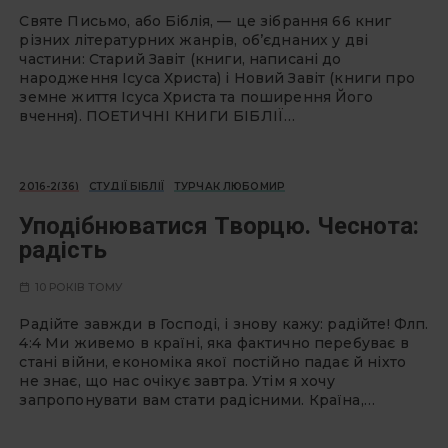
Святе Письмо, або Біблія, — це зібрання 66 книг
різних літературних жанрів, об’єднаних у дві
частини: Старий Завіт (книги, написані до
народження Ісуса Христа) і Новий Завіт (книги про
земне життя Ісуса Христа та поширення Його
вчення). ПОЕТИЧНІ КНИГИ БІБЛІЇ…
2016-2(36)
СТУДІЇ БІБЛІЇ
ТУРЧАК ЛЮБОМИР
Уподібнюватися Творцю. Чеснота:
радість
10 РОКІВ ТОМУ
Радійте завжди в Господі, і знову кажу: радійте! Флп.
4:4 Ми живемо в країні, яка фактично перебуває в
стані війни, економіка якої постійно падає й ніхто
не знає, що нас очікує завтра. Утім я хочу
запропонувати вам стати радісними. Країна,…