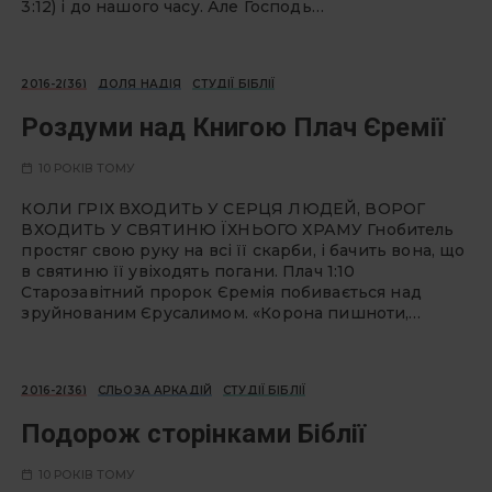
3:12) і до нашого часу. Але Господь…
2016-2(36)
ДОЛЯ НАДІЯ
СТУДІЇ БІБЛІЇ
Роздуми над Книгою Плач Єремії
10 РОКІВ ТОМУ
КОЛИ ГРІХ ВХОДИТЬ У СЕРЦЯ ЛЮДЕЙ, ВОРОГ
ВХОДИТЬ У СВЯТИНЮ ЇХНЬОГО ХРАМУ Гнобитель
простяг свою руку на всі її скарби, і бачить вона, що
в святиню її увіходять погани. Плач 1:10
Старозавітний пророк Єремія побивається над
зруйнованим Єрусалимом. «Корона пишноти,…
2016-2(36)
СЛЬОЗА АРКАДІЙ
СТУДІЇ БІБЛІЇ
Подорож сторінками Біблії
10 РОКІВ ТОМУ