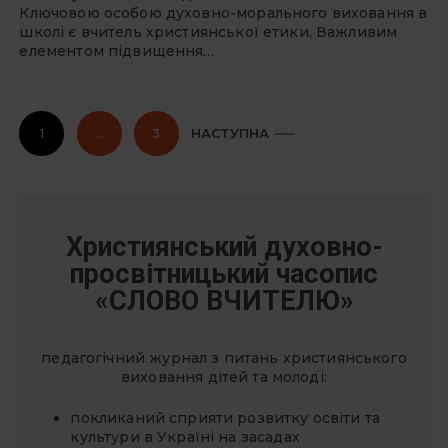
Ключовою особою духовно-морального виховання в
школі є вчитель християнської етики. Важливим
елементом підвищення…
П
1
…
3
НАСТУПНА
а
г
і
н
Християнський духовно-
а
ц
просвітницький часопис
і
«СЛОВО ВЧИТЕЛЮ»
я
з
педагогічний журнал з питань християнського
а
виховання дітей та молоді:
п
покликаний сприяти розвитку освіти та
и
культури в Україні на засадах