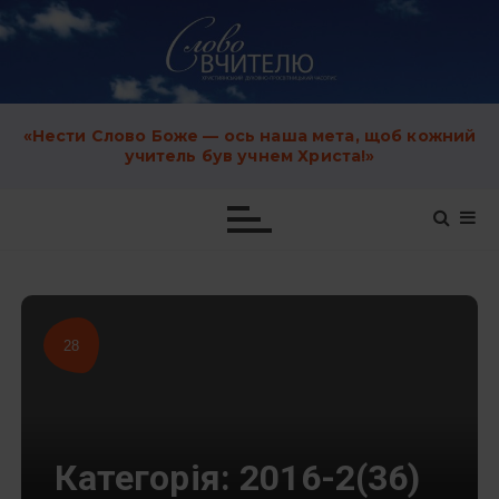
S
k
i
p
t
o
c
«Нести Слово Боже — ось наша мета, щоб кожний
o
учитель був учнем Христа!»
n
t
e
n
t
28
Категорія:
2016-2(36)