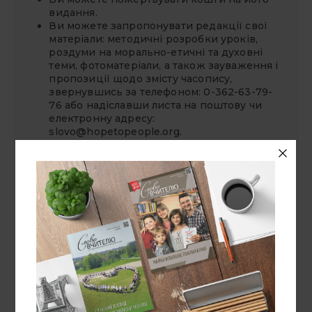
видання.
Ви можете запропонувати редакції свої
матеріали: методичні розробки уроків,
роздуми на морально-етичні та духовні
теми, фотоматеріали, а також зауваження і
пропозиції щодо змісту часопису,
звернувшись за телефоном: 0-362-63-79-
76 або надіславши листа на поштову чи
електронну адресу:
slovo@hopetopeople.org
.
СУВІЙ БЛОҐІВ
«Надія — людям»
Національний університет "Острозька
академія"
Ноїв Ковчег
Слово про слово
Цінності