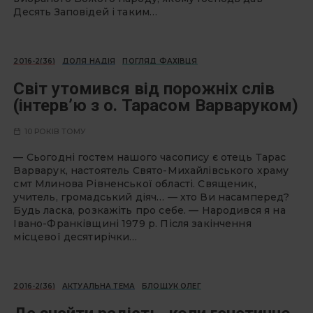
Десять Заповідей і таким…
2016-2(36)
ДОЛЯ НАДІЯ
ПОГЛЯД ФАХІВЦЯ
Світ утомився від порожніх слів
(інтерв’ю з о. Тарасом Варваруком)
10 РОКІВ ТОМУ
— Сьогодні гостем нашого часопису є отець Тарас
Варварук, настоятель Свято-Михайлівського храму
смт Млинова Рівненської області. Священик,
учитель, громадський діяч… — хто Ви насамперед?
Будь ласка, розкажіть про себе. — Народився я на
Івано-Франківщині 1979 р. Після закінчення
місцевої десятирічки…
2016-2(36)
АКТУАЛЬНА ТЕМА
БЛОЩУК ОЛЕГ