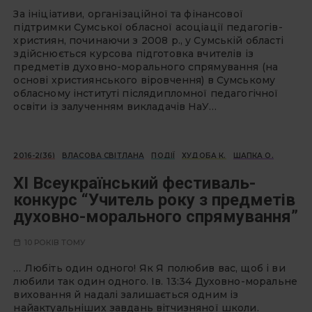
За ініціативи, організаційної та фінансової
підтримки Сумської обласної асоціації педагогів-
християн, починаючи з 2008 р., у Сумській області
здійснюється курсова підготовка вчителів із
предметів духовно-морального спрямування (на
основі християнського віровчення) в Сумському
обласному інституті післядипломної педагогічної
освіти із залученням викладачів НаУ…
2016-2(36)
ВЛАСОВА СВІТЛАНА
ПОДІЇ
ХУДОБА К.
ШАПКА О.
ХІ Всеукраїнський фестиваль-
конкурс “Учитель року з предметів
духовно-морального спрямування”
10 РОКІВ ТОМУ
… Любіть один одного! Як Я полюбив вас, щоб і ви
любили так один одного. Ів. 13:34 Духовно-моральне
виховання й надалі залишається одним із
найактуальніших завдань вітчизняної школи.