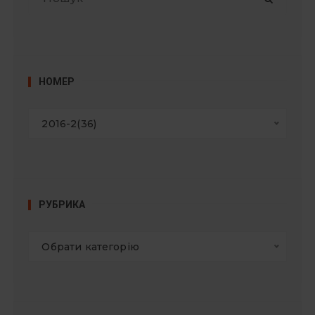
о
ш
у
к
:
НОМЕР
2016-2(36)
РУБРИКА
Обрати категорію