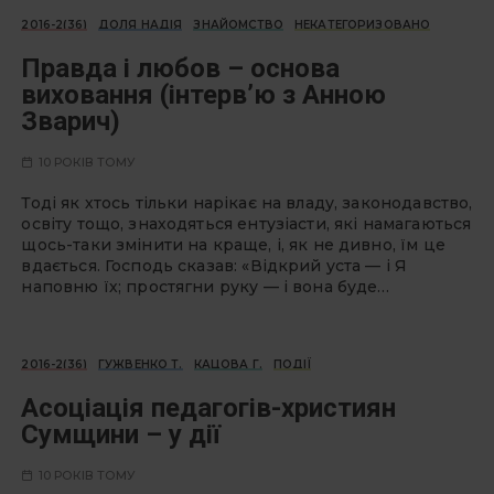
2016-2(36)
ДОЛЯ НАДІЯ
ЗНАЙОМСТВО
НЕКАТЕГОРИЗОВАНО
Правда і любов – основа
виховання (інтерв’ю з Анною
Зварич)
10 РОКІВ ТОМУ
Тоді як хтось тільки нарікає на владу, законодавство,
освіту тощо, знаходяться ентузіасти, які намагаються
щось-таки змінити на краще, і, як не дивно, їм це
вдається. Господь сказав: «Відкрий уста — і Я
наповню їх; простягни руку — і вона буде…
2016-2(36)
ГУЖВЕНКО Т.
КАЦОВА Г.
ПОДІЇ
Асоціація педагогів-християн
Сумщини – у дії
10 РОКІВ ТОМУ