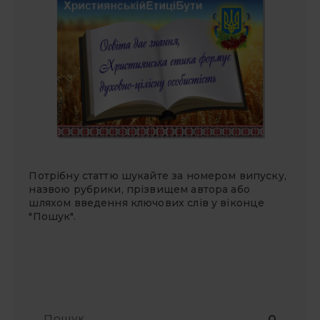
Потрібну статтю шукайте за номером випуску,
назвою рубрики, прізвищем автора або
шляхом введення ключових слів у віконце
"Пошук".
П