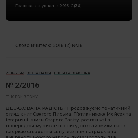
Головна
журнал
2016-2(36)
Слово Вчителю 2016 (2) №36
2016-2(36)
ДОЛЯ НАДІЯ
СЛОВО РЕДАКТОРА
№ 2/2016
10 РОКІВ ТОМУ
ДЕ ЗАХОВАНА РАДІСТЬ? Продовжуємо тематичний
огляд книг Святого Письма. П’яти­книжжя Мойсея та
історичні книги Старого Завіту, розглянуті в
попередньому числі часопису, познайомили нас з
історією створення світу, життям патріархів та
вибраного Божого народу, якому Господь дав