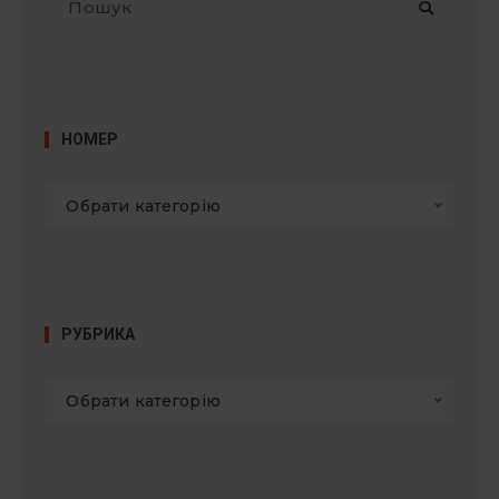
о
ш
у
к
:
НОМЕР
Обрати категорію
РУБРИКА
Обрати категорію