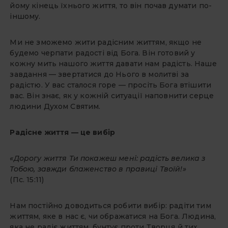
йому кінець їхнього життя, то він почав думати по-
іншому.
Ми не зможемо жити радісним життям, якщо не
будемо черпати радості від Бога. Він готовий у
кожну мить нашого життя давати нам радість. Наше
завдання — звертатися до Нього в молитві за
радістю. У вас сталося горе — просіть Бога втішити
вас. Він знає, як у кожній ситуації наповнити серце
людини Духом Святим.
Радісне життя — це вибір
«Дорогу життя Ти покажеш мені: радість велика з
Тобою, завжди блаженство в правиці Твоїй!»
(Пс. 15:11)
Нам постійно доводиться робити вибір: радіти тим
життям, яке в нас є, чи ображатися на Бога. Людина,
яка не радіє життям, бунтує проти Творця й тих