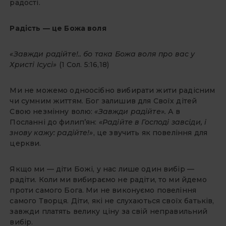
радості.
Радість — це Божа воля
«Завжди радійте!.. бо така Божа воля про вас у
Христі Ісусі»
(1 Сол. 5:16,18)
Ми не можемо одноосібно вибирати жити радісним
чи сумним життям. Бог залишив для Своїх дітей
Свою незмінну волю:
«Завжди радійте».
А в
Посланні до филип’ян:
«Радійте в Господі завсіди, і
знову кажу: радійте!»
, це звучить як повеління для
церкви.
Якщо ми — діти Божі, у нас лише один вибір —
радіти. Коли ми вибираємо не радіти, то ми йдемо
проти самого Бога. Ми не виконуємо повеління
самого Творця. Діти, які не слухаються своїх батьків,
завжди платять велику ціну за свій неправильний
вибір.