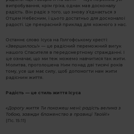
випробування, крім гріха, однак мав досконалу
радість. Він радіє з того, що знову з’єднається з
Отцем Небесним, і цього достатньо для досконалої
радості. Це прекрасний приклад для кожного з нас.
Останнє слово Ісуса на Голгофському хресті:
«Звершилось!»
— це радісний переможний вигук
нашого Спасителя в передсмертному стражданні. І
це означає, що ми теж можемо навчитися так жити.
Молитва, проголошена Ним понад дві тисячі років
тому, усе ще має силу, щоб допомогти нам жити
радісним життя.
Радість — це стиль життя Ісуса
«Дорогу життя Ти покажеш мені: радість велика з
Тобою, завжди блаженство в правиці Твоїй!»
(Пс. 15:11)