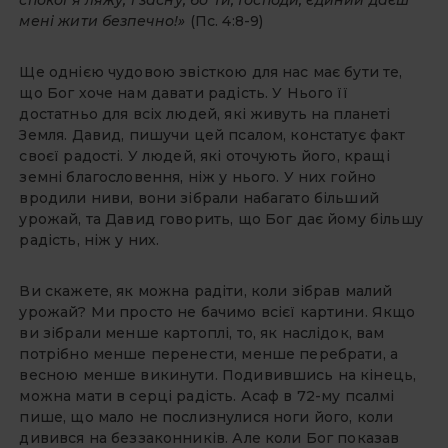
спокої я ляжу, і засну, бо Ти, Господи, єдиний даєш
мені жити безпечно!»
(Пс. 4:8-9)
Ще однією чудовою звісткою для нас має бути те,
що Бог хоче нам давати радість. У Нього її
достатньо для всіх людей, які живуть на планеті
Земля. Давид, пишучи цей псалом, констатує факт
своєї радості. У людей, які оточують його, кращі
земні благословення, ніж у нього. У них гойно
вродили ниви, вони зібрали набагато більший
урожай, та Давид говорить, що Бог дає йому більшу
радість, ніж у них.
Ви скажете, як можна радіти, коли зібрав малий
урожай? Ми просто не бачимо всієї картини. Якщо
ви зібрали менше картоплі, то, як наслідок, вам
потрібно менше перенести, менше перебрати, а
весною менше викинути. Подивившись на кінець,
можна мати в серці радість. Асаф в 72-му псалмі
пише, що мало не послизнулися ноги його, коли
дивився на беззаконників. Але коли Бог показав