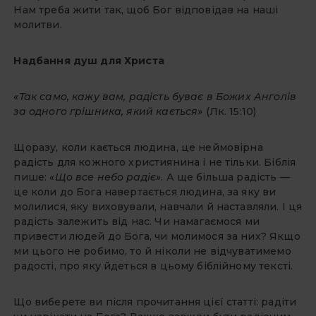
Нам треба жити так, щоб Бог відповідав на наші
молитви.
Надбання душ для Христа
«Так само, кажу вам, радість буває в Божих Анголів
за одного грішника, який кається»
(Лк. 15:10)
Щоразу, коли кається людина, це неймовірна
радість для кожного християнина і не тільки. Біблія
пише:
«Що все небо радіє»
. А ще більша радість —
це коли до Бога навертається людина, за яку ви
молилися, яку виховували, навчали й наставляли. І ця
радість залежить від нас. Чи намагаємося ми
привести людей до Бога, чи молимося за них? Якщо
ми цього не робимо, то й ніколи не відчуватимемо
радості, про яку йдеться в цьому біблійному тексті.
Що виберете ви після прочитання цієї статті: радіти