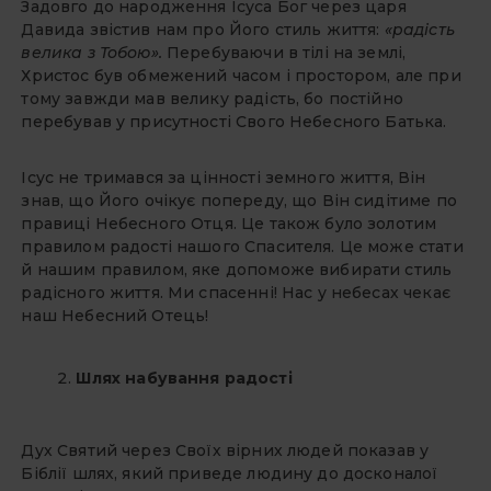
Задовго до народження Ісуса Бог через царя
Давида звістив нам про Його стиль життя:
«радість
велика з Тобою».
Перебуваючи в тілі на землі,
Христос був обмежений часом і простором, але при
тому завжди мав велику радість, бо постійно
перебував у присутності Свого Небесного Батька.
Ісус не тримався за цінності земного життя, Він
знав, що Його очікує попереду, що Він сидітиме по
правиці Небесного Отця. Це також було золотим
правилом радості нашого Спасителя. Це може стати
й нашим правилом, яке допоможе вибирати стиль
радісного життя. Ми спасенні! Нас у небесах чекає
наш Небесний Отець!
Шлях набування радості
Дух Святий через Своїх вірних людей показав у
Біблії шлях, який приведе людину до досконалої