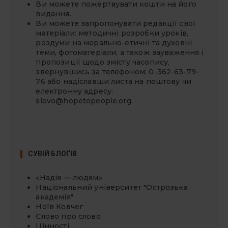
Ви можете
пожертвувати
кошти на його
видання.
Ви можете запропонувати редакції свої
матеріали: методичні розробки уроків,
роздуми на морально-етичні та духовні
теми, фотоматеріали, а також зауваження і
пропозиції щодо змісту часопису,
звернувшись за телефоном: 0-362-63-79-
76 або надіславши листа на поштову чи
електронну адресу:
slovo@hopetopeople.org
.
СУВІЙ БЛОҐІВ
«Надія — людям»
Національний університет "Острозька
академія"
Ноїв Ковчег
Слово про слово
Цінності