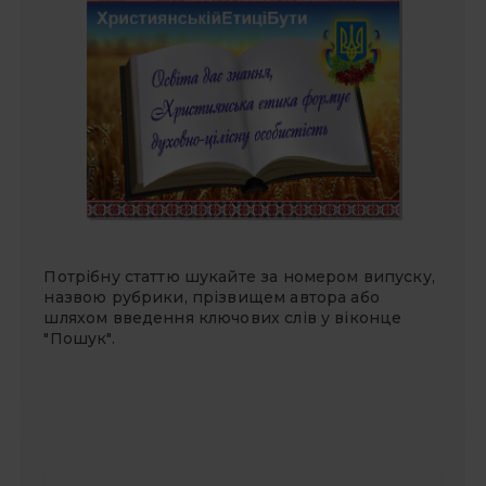
Потрібну статтю шукайте за номером випуску,
назвою рубрики, прізвищем автора або
шляхом введення ключових слів у віконце
"Пошук".
П