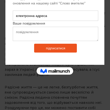
10 РОКІВ ТОМУ
ЗАЛИШТЕ КОМЕНТАР
Радійте завжди в Господі, і знову кажу: радійте!
Флп. 4:4
Ми живемо в країні, яка фактично перебуває в стані
війни, економіка якої постійно падає й ніхто не
знає, що нас очікує завтра. Утім я хочу
запропонувати вам стати радісними. Країна, у якій
жив Ісус, була під окупацією римських загарбників.
Матеріальне становище людей було гірше, ніж
зараз в Україні, аморальність прогресувала, а Ісус
закликав людей радіти.
Радісне життя — це не легке, безтурботне життя,
яке супроводжується самою лише веселістю й
сміхом. Радісна людина сповнена почуттям
задоволення від того, що відбувається навколо неї.
Роздумуючи про це, ми можемо поставити собі