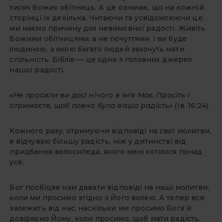
тисяч Божих обітниць. А це означає, що на кожній
сторінці їх декілька. Читаючи та усвідомлюючи це,
ми маємо причину для невимовної радості. Живіть
Божими обітницями, а не почуттями, і ви буде
людиною, з якою багато людей захочуть мати
спільність. Біблія — це одне з головних джерел
нашої радості.
«Не просили ви досі нічого в Ім’я Моє. Просіть і
отримаєте, щоб повна була ваша радість»
(Ів. 16:24).
Кожного разу, отримуючи відповіді на свої молитви,
я відчуваю більшу радість, ніж у дитинстві від
придбання велосипеда, якого мені хотілося понад
усе.
Бог пообіцяв нам давати відповіді на наші молитви,
коли ми просимо згідно з Його волею. А тепер все
залежить від нас, наскільки ми просимо Бога й
довіряємо Йому, коли просимо, щоб мати радість.