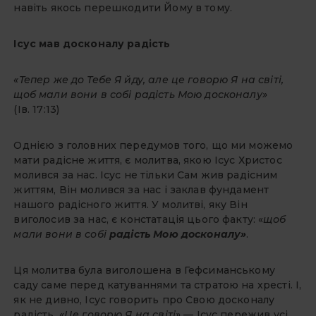
навіть якось перешкодити Йому в тому.
Ісус мав досконалу радість
«Тепер же до Тебе Я йду, але це говорю Я на світі,
щоб мали вони в собі радість Мою досконалу»
(Ів. 17:13)
Однією з головних передумов того, що ми можемо
мати радісне життя, є молитва, якою Ісус Христос
молився за нас. Ісус не тільки Сам жив радісним
життям, Він молився за нас і заклав фундамент
нашого радісного життя. У молитві, яку Він
виголосив за нас, є констатація цього факту: «
щоб
мали вони в собі
радість Мою досконалу»
.
Ця молитва була виголошена в Гефсиманському
саду саме перед катуваннями та стратою на хресті. І,
як не дивно, Ісус говорить про Свою досконалу
радість.
«Це говорю Я на світі»
— Ісус пережив усі