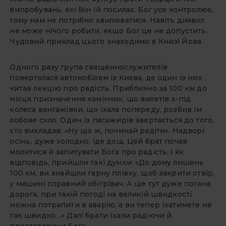
випробувань, які Він їй посилає. Бог усе контролює,
тому нам не потрібно хвилюватися. Навіть диявол
не може нічого робити, якщо Бог це не допустить.
Чудовий приклад цього знаходимо в Книзі Йова.
Одного разу група священнослужителів
поверталася автомобілем із Києва, де один із них
читав лекцію про радість. Приблизно за 100 км до
місця призначення камінчик, що вилетів з-під
колеса вантажівки, що їхала попереду, розбив їм
лобове скло. Один із пасажирів звертається до того,
хто викладав: «Ну що ж, починай радіти». Надворі
осінь, дуже холодно, іде дощ. Цей брат почав
молитися й запитувати Бога про радість, і як
відповідь, прийшли такі думки: «До дому лишень
100 км, ви знайшли гарну плівку, щоб закрити отвір,
у машині справний обігрівач. А ще тут дуже погана
дорога, при такій погоді на великій швидкості
можна потрапити в аварію, а ви тепер їхатимете не
так швидко…» Далі брати їхали радіючи й