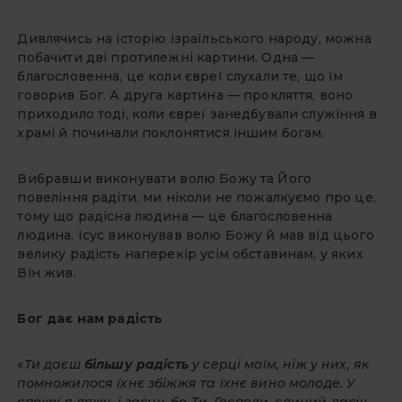
Дивлячись на історію ізраїльського народу, можна
побачити дві протилежні картини. Одна —
благословенна, це коли євреї слухали те, що їм
говорив Бог. А друга картина — прокляття, воно
приходило тоді, коли євреї занедбували служіння в
храмі й починали поклонятися іншим богам.
Вибравши виконувати волю Божу та Його
повеління радіти, ми ніколи не пожалкуємо про це,
тому що радісна людина — це благословенна
людина. Ісус виконував волю Божу й мав від цього
велику радість наперекір усім обставинам, у яких
Він жив.
Бог дає нам радість
«Ти даєш
більшу радість
у серці моїм, ніж у них, як
помножилося їхнє збіжжя та їхнє вино молоде. У