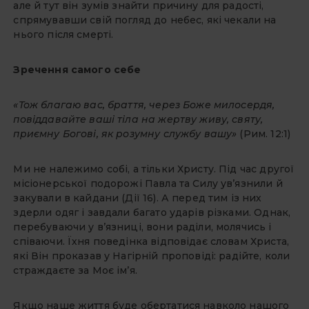
але й тут він зумів знайти причину для радості,
спрямувавши свій погляд до небес, які чекали на
нього після смерті.
Зречення самого себе
«Тож благаю вас, браття, через Боже милосердя,
повіддавайте ваші тіла на жертву живу, святу,
приємну Богові, як розумну службу вашу»
(Рим. 12:1)
Ми не належимо собі, а тільки Христу. Під час другої
місіонерської подорожі Павла та Силу ув’язнили й
закували в кайдани (Дії 16). А перед тим із них
здерли одяг і завдали багато ударів різками. Однак,
перебуваючи у в’язниці, вони раділи, молячись і
співаючи. Їхня поведінка відповідає словам Христа,
які Він проказав у Нагірній проповіді: радійте, коли
страждаєте за Моє ім’я.
Якщо наше життя буде обертатися навколо нашого