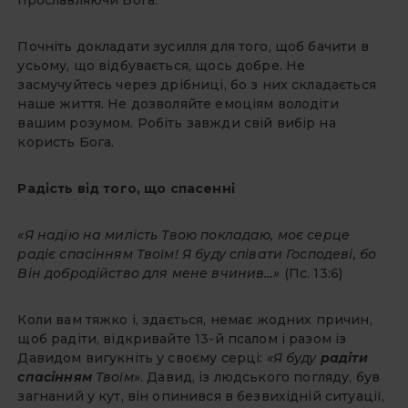
прославляючи Бога.
Почніть докладати зусилля для того, щоб бачити в
усьому, що відбувається, щось добре. Не
засмучуйтесь через дрібниці, бо з них складається
наше життя. Не дозволяйте емоціям володіти
вашим розумом. Робіть завжди свій вибір на
користь Бога.
Радість від того, що спасенні
«Я надію на милість Твою покладаю, моє серце
радіє спасінням Твоїм! Я буду співати Господеві, бо
Він добродійство для мене вчинив…»
(Пс. 13:6)
Коли вам тяжко і, здається, немає жодних причин,
щоб радіти, відкривайте 13-й псалом і разом із
Давидом вигукніть у своєму серці:
«Я буду
радіти
спасінням
Твоїм»
. Давид, із людського погляду, був
загнаний у кут, він опинився в безвихідній ситуації,