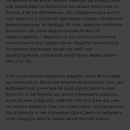
чи нарікати на Бога? Важко завжди бути радісним,
але щира радість базується на наших стосунках із
Богом, а не на обставинах, які складаються в житті.
Ісус Христос у Нагірній проповіді сказав:
«Блаженні
переслідуванні за правду, бо їхнє Царство Небесне.
Блаженні ви, коли будуть ганьбити вас та
переслідувати, і зводити на вас усякі наклепи та
лихословити вас через Мене. Радійте і веселіться,
бо велика нагорода ваша на небі: так
переслідували і пророків, котрі були перед вами»
(Мт. 5:10-12).
Учні Ісуса Христа втратили радість, коли Він сказав,
що залишає їх. Вони ще вповні не розуміли того, що
відбувається, у них ще не було Духа Святого. Але
Христос їх запевнив, що вони отримають радість,
коли на них зійде Дух Святий і ніхто її вже від них
не зможе забрати. Тож ми, християни, послідовники
Ісуса Христа, ті, які отримали Духа Святого, набули з
Ним і радість життя. Слава за це Богові! Амінь.