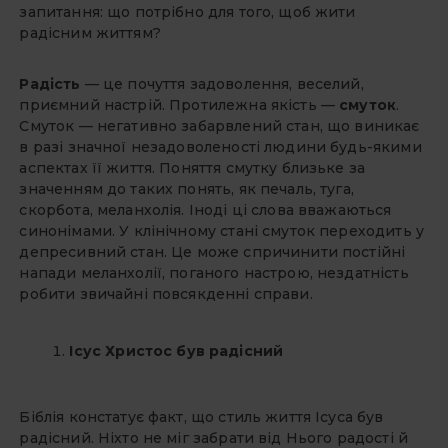
запитання: що потрібно для того, щоб жити
радісним життям?
Радість
— це почуття задоволення, веселий,
приємний настрій. Протилежна якість —
смуток
.
Смуток — негативно забарвлений стан, що виникає
в разі значної незадоволеності людини будь-якими
аспектах її життя. Поняття смутку близьке за
значенням до таких понять, як печаль, туга,
скорбота, меланхолія. Іноді ці слова вважаються
синонімами. У клінічному стані смуток переходить у
депресивний стан. Це може спричинити постійні
напади меланхолії, поганого настрою, нездатність
робити звичайні повсякденні справи.
Ісус Христос був радісний
Біблія констатує факт, що стиль життя Ісуса був
радісний. Ніхто не міг забрати від Нього радості й