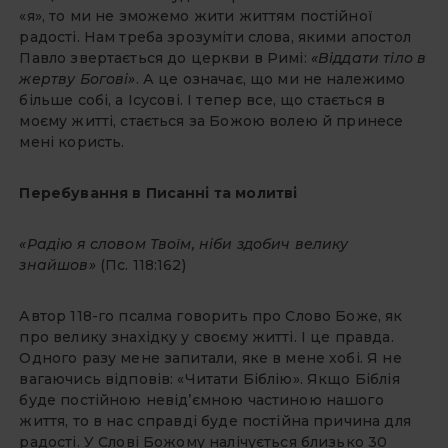
«я», то ми не зможемо жити життям постійної
радості. Нам треба зрозуміти слова, якими апостол
Павло звертається до церкви в Римі:
«Віддати тіло в
жертву Богові»
. А це означає, що ми не належимо
більше собі, а Ісусові. І тепер все, що стається в
моєму житті, стається за Божою волею й принесе
мені користь.
Перебування в Писанні та молитві
«Радію я словом Твоїм, ніби здобич велику
знайшов»
(Пс. 118:162)
Автор 118-го псалма говорить про Слово Боже, як
про велику знахідку у своєму житті. І це правда.
Одного разу мене запитали, яке в мене хобі. Я не
вагаючись відповів: «Читати Біблію». Якщо Біблія
буде постійною невід’ємною частиною нашого
життя, то в нас справді буде постійна причина для
радості. У Слові Божому налічується близько 30