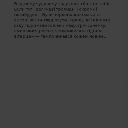
В одному чудовому саду росло багато квітів.
Були тут і величаві троянди, і скромні
незабудки… Були черво­нощокі маки та
високі воїни-гладіолуси. Уранці всі квітки в
саду підіймали голівки назустріч сонечку,
вмивалися росою, чепурилися лагідним
вітер­цем — так починався кожен новий…