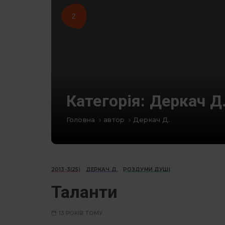
2
Категорія:
Деркач Д
Головна
автор
Деркач Д.
2013-3(25)
ДЕРКАЧ Д.
РОЗДУМИ ДУШІ
Таланти
13 РОКІВ ТОМУ