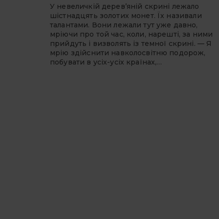
У невеличкій дерев’яній скрині лежало
шістнадцять золотих монет. Їх називали
талантами. Вони лежали тут уже давно,
мріючи про той час, коли, нарешті, за ними
прийдуть і визволять із темної скрині. — Я
мрію здійснити навколосвітню подорож,
побува­ти в усіх-усіх країнах,…