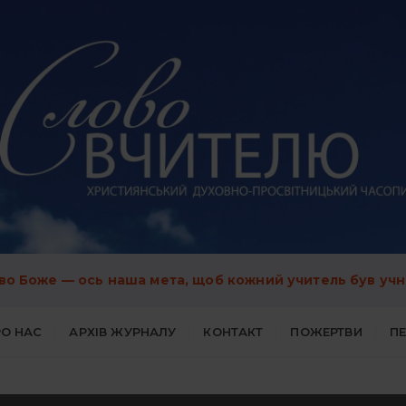
во Боже — ось наша мета, щоб кожний учитель був учн
О НАС
АРХІВ ЖУРНАЛУ
КОНТАКТ
ПОЖЕРТВИ
П