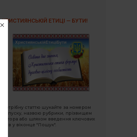
ХРИСТИЯНСЬКІЙ ЕТИЦІ — БУТИ!
Потрібну статтю шукайте за номером
випуску, назвою рубрики, прізвищем
автора або шляхом введення ключових
слів у віконце "Пошук".