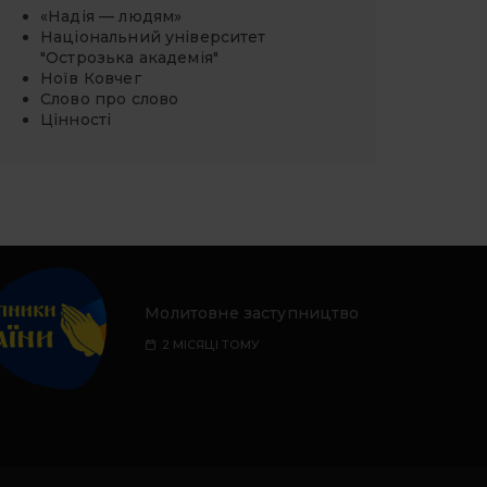
«Надія — людям»
Національний університет
"Острозька академія"
Ноїв Ковчег
Слово про слово
Цінності
Молитовне заступництво
2 МІСЯЦІ ТОМУ