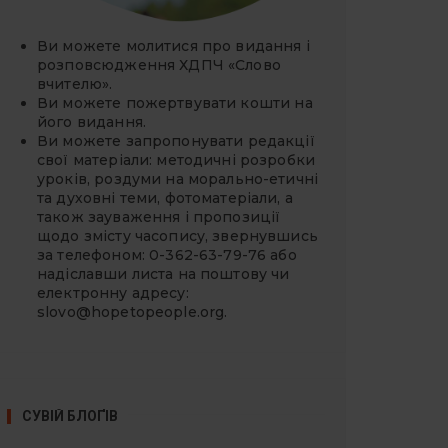
Ви можете молитися про видання і
розповсюдження ХДПЧ «Слово
вчителю».
Ви можете
пожертвувати
кошти на
його видання.
Ви можете запропонувати редакції
свої матеріали: методичні розробки
уроків, роздуми на морально-етичні
та духовні теми, фотоматеріали, а
також зауваження і пропозиції
щодо змісту часопису, звернувшись
за телефоном: 0-362-63-79-76 або
надіславши листа на поштову чи
електронну адресу:
slovo@hopetopeople.org
.
СУВІЙ БЛОҐІВ