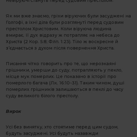
невіруючі стануть перед судовим престолом.
Як ми вже знаємо, гріхи віруючих були засуджені на
Голгофі, а їхні діла були розглянуті перед судовим
престолом Христовим. Коли віруюча людина
вмирає, її дух відразу ж потрапляє на небеса до
Христа (2 Кор. 5:8; Флп. 1:23). Тіло ж воскресне й
з’єднається з духом після повернення Христа.
Писання чітко говорить про те, що нерозкаяні
грішники, умерши до суду, потрапляють у пекло,
місце мук померлих. Це показано в історії про
померлого багача (Лк. 16:10-31). Таким чином, душі
померлих грішників залишаються в пеклі до часу
суду великого білого престолу.
Вирок
Усі без винятку, хто стоятиме перед цим судом,
будуть засуджені. Усі будуть назавжди