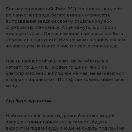
Бог неупереджений (Рим. 2:11). Не дивно, що у світі,
де панує неправда, багато винних отримують
виправдання завдяки своєму соціальному або
службовому становищу. А ще кажуть, що «гроші
вирішують усе». Однак важливо пам’ятати, що Бога
неможливо підкупити, Ним не можна маніпулювати
чи вплинути на Нього з висоти свого становища.
Навіть найнепомітніші святі не загубляться в
натовпі грішників, і жоден грішник, який би
благопристойний вигляд він не мав, не заховається
в зібранні праведних (Пс. 1:5), але кожен займе своє
місце.
Суд буде відкритим
Найпотаємніші секрети, думки й учинки людей,
звершені ними тайкома чи в темноті, будуть
відкриті й піддані суду. Люди не будуть поділені на