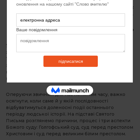
Чи буде суд! Чи буде кара!.. Чи буде правда меж
людьми? Повинна буть…
Тарас Шевченко
У Біблії написано, що всі люди, які коли-небудь
жили на землі, відповідатимуть перед Богом (Рим.
14:12; Дії 17:31). Гряде суд, який звершуватиметься за
законами вічного Євангелія й підтвердить участь
кожної людини: або вічне блаженство, або вічні
муки.
Оперуючи звичним для нас поняттям часу, важко
осягнути, коли саме й у якій послідовності
відбуватимуться доленосні події останнього
періоду людської історії. На підставі Святого
Письма розглянемо причини, процес і три аспекти
Божого суду: Голгофський суд, суд перед престолом
Христовим і суд перед великим білим престолом.