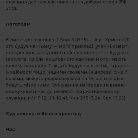
спасіння дається для виконання добрих справ (Еф.
2:10).
Нагороди
Є лише одна основа (1 Кор. 3:10-15) — Ісус Христос. Ті,
хто будує на Ньому — Його прикладі, ученні, смерті,
воскресінні, заступництві й поверненні, — будують
із золота, срібла, коштовного каміння й отримають
велику нагороду. Ті ж, хто будує на егоїзмі, гордості,
жадібності тощо, іншими словами, із дерева, сіна й
соломи, можуть розраховувати на те, що їхні діла
будуть мізерними. Очікування нагороди повинно
спонукувати нас до ревності в християнському
служінні (Мт. 5:12; 6:1; 10:41; Кол. 2:18; 3:24; Євр. 11:26).
Суд великого білого престолу
Час