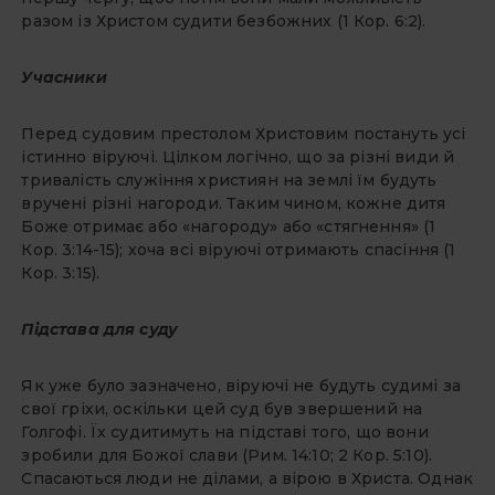
разом із Христом судити безбожних (1 Кор. 6:2).
Учасники
Перед судовим престолом Христовим постануть усі
істинно віруючі. Цілком логічно, що за різні види й
тривалість служіння християн на землі їм будуть
вручені різні нагороди. Таким чином, кожне дитя
Боже отримає або «нагороду» або «стягнення» (1
Кор. 3:14-15); хоча всі віруючі отримають спасіння (1
Кор. 3:15).
Підстава для суду
Як уже було зазначено, віруючі не будуть судимі за
свої гріхи, оскільки цей суд був звершений на
Голгофі. Їх судитимуть на підставі того, що вони
зробили для Божої слави (Рим. 14:10; 2 Кор. 5:10).
Спасаються люди не ділами, а вірою в Христа. Однак