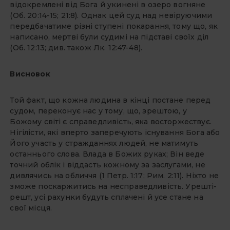
відокремлені від Бога й укинені в озеро вогняне
(Об. 20:14-15; 21:8). Однак цей суд над невіруючими
передбачатиме різні ступені покарання, тому що, як
написано, мертві були судимі на підставі своїх діл
(Об. 12:13; див. також Лк. 12:47-48).
Висновок
Той факт, що кожна людина в кінці постане перед
судом, переконує нас у тому, що, зрештою, у
Божому світі є справедливість, яка восторжествує.
Нігілісти, які вперто заперечують існування Бога або
Його участь у стражданнях людей, не матимуть
останнього слова. Влада в Божих руках; Він веде
точний облік і віддасть кожному за заслугами, не
дивлячись на обличчя (1 Петр. 1:17; Рим. 2:11). Ніхто не
зможе поскаржитись на несправедливість. Урешті-
решт, усі рахунки будуть сплачені й усе стане на
свої місця.