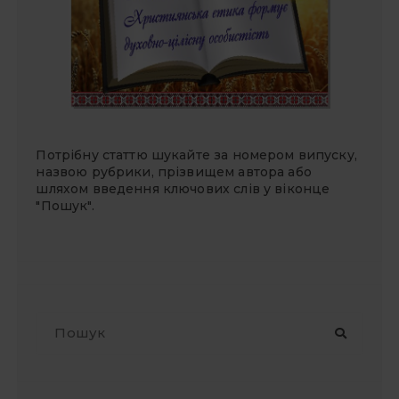
Потрібну статтю шукайте за номером випуску,
назвою рубрики, прізвищем автора або
шляхом введення ключових слів у віконце
"Пошук".
П
о
ш
у
к