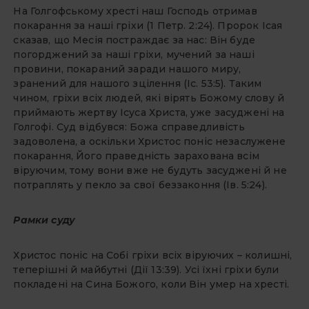
На Голгофському хресті наш Господь отримав
покарання за наші гріхи (1 Петр. 2:24). Пророк Ісая
сказав, що Месія постраждає за нас: Він буде
погорджений за наші гріхи, мучений за наші
провини, покараний заради нашого миру,
зранений для нашого зцілення (Іс. 53:5). Таким
чином, гріхи всіх людей, які вірять Божому слову й
приймають жертву Ісуса Христа, уже засуджені на
Голгофі. Суд відбувся: Божа справедливість
задоволена, а оскільки Христос поніс незаслужене
покарання, Його праведність зарахована всім
віруючим, тому вони вже не будуть засуджені й не
потраплять у пекло за свої беззаконня (Ів. 5:24).
Рамки суду
Христос поніс на Собі гріхи всіх віруючих – колишні,
теперішні й майбутні (Дії 13:39). Усі їхні гріхи були
покладені на Сина Божого, коли Він умер на хресті.