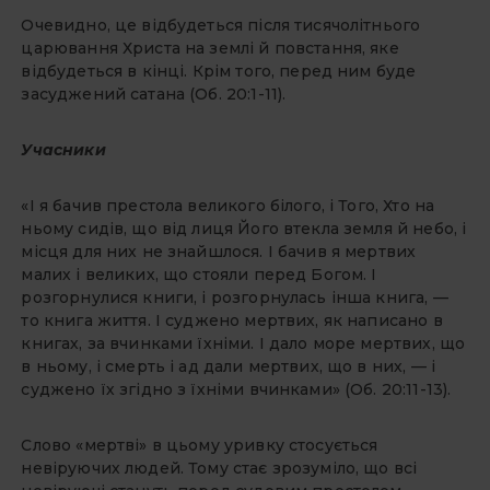
Очевидно, це відбудеться після тисячолітнього
царювання Христа на землі й повстання, яке
відбудеться в кінці. Крім того, перед ним буде
засуджений сатана (Об. 20:1-11).
Учасники
«І я бачив престола великого білого, і Того, Хто на
ньому сидів, що від лиця Його втекла земля й небо, і
місця для них не знайшлося. І бачив я мертвих
малих і великих, що стояли перед Богом. І
розгорнулися книги, і розгорнулась інша книга, —
то книга життя. І суджено мертвих, як написано в
книгах, за вчинками їхніми. І дало море мертвих, що
в ньому, і смерть і ад дали мертвих, що в них, — і
суджено їх згідно з їхніми вчинками» (Об. 20:11-13).
Слово «мертві» в цьому уривку стосується
невіруючих людей. Тому стає зрозуміло, що всі