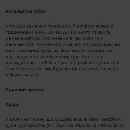
Загальність гріха
Усі люди за своєю природою й доброю волею є
грішниками (Рим. 3:9-10, 23). І з цього правила
немає винятків. Ми живемо в час, коли гріх
намагаються применшити; багато хто відкидає сам
факт існування гріха, за який людям доведеться
відповідати на майбутньому суді. Але ті, хто
відкидає вчення Біблії про гріх, роблять це на свій
страх і ризик. Усі ми, будучи грішниками, повинні
очікувати суду.
Судовий процес
Суддя
У Біблії написано, що Суддею всіх живих і мертвих
буде Ісус Христос (Мт. 25:31-33; Ів. 5:22; Дії 10:42; 17:31;