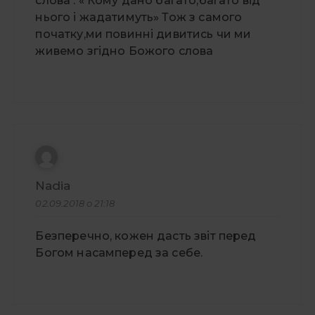
слова : « Кому дано багато,багато від
нього і жадатимуть» Тож з самого
початку,ми повинні дивитись чи ми
живемо згідно Божого слова
Nadia
02.09.2018 о 21:18
Безперечно, кожен дасть звіт перед
Богом насамперед за себе.