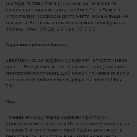
Господа та Спасителя (Рим. 3:26, 28). Відтоді, як
людина по-справжньому приймає Сина Божого
Спасителем і Господом свого життя, вона більше не
підсудна. Вона спасенна й назавжди перебуває в
безпеці (Рим. 5:9; Еф. 2:8; Євр. 1:3; 9:26).
Судовий престол Христа
Звертаючись до віруючих у Коринті, апостол Павло
пише: «Бо мусимо всі ми з’явитися перед судовим
престолом Христовим, щоб кожен прийняв згідно з
тим, що в тілі робив він, чи добре, чи лихе» (2 Кор.
5:10).
Час
Точний час суду перед судовим престолом
Христовим не вказаний у Писанні, але очевидно, що
справи благочестивих людей будуть розглянуті в
першу чергу, щоб потім вони мали можливість