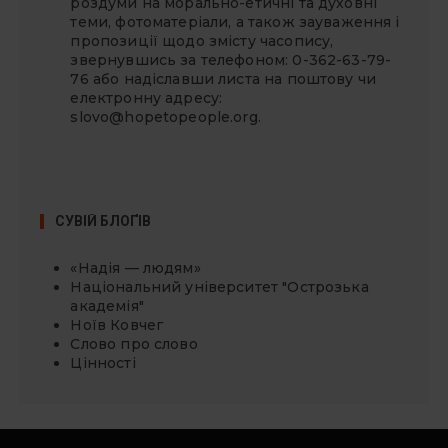
роздуми на морально-етичні та духовні
теми, фотоматеріали, а також зауваження і
пропозиції щодо змісту часопису,
звернувшись за телефоном: 0-362-63-79-
76 або надіславши листа на поштову чи
електронну адресу:
slovo@hopetopeople.org
.
СУВІЙ БЛОҐІВ
«Надія — людям»
Національний університет "Острозька
академія"
Ноїв Ковчег
Слово про слово
Цінності