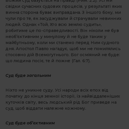
Божий суд базується на правді (Рим. 2:2). Усі ми
свідки сучасних судових процесів, у результаті яких
винна сторона буває виправдана. З іншого боку, ми
чули про те, як засуджували й страчували невинних
людей. Однак «Той, Хто всю землю судить»,
робитиме це по-справедливості. Він ніколи не був
необ’єктивним у минулому й не буде таким у
майбутньому, коли ми станемо перед Ним судного
дня. Апостол Павло нагадує, щоб ми не помилялись
стосовно дій Всемогутнього. Бог осміяний не буде:
що людина посіє, те й пожне (Гал. 6:7).
Суд буде загальним
Ніхто не уникне суду. Усі народи всіх епох від
початку до кінця земної історії, із найвіддаленіших
куточків світу, весь людський рід Бог приведе на
суд, щоб віддати належне кожному.
Суд буде об’єктивним