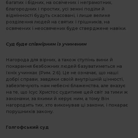
багатих і бідних, на освічених і неграмотних,
благородних і простих, усі земні поділи й
відмінності будуть скасовані, і лише велике
розділення людей на святих і грішників, на
освячених і неосвячених буде стверджене навіки.
Суд буде співмірним із учиненим
Нагорода для вірних, а також ступінь вини й
покарання безбожних людей базуватиметься на
їхніх учинках (Рим. 2:6). Це не означає, що наші
добрі справи, завдяки своїй внутрішній цінності,
забезпечують нам небесні блаженства, але вказує
на те, що Ісус Христос судитиме цей світ за тими ж
законами, за якими й керує ним, а тому Він
нагородить тих, хто виконував ці закони, і покарає
порушників закону.
Голгофський суд