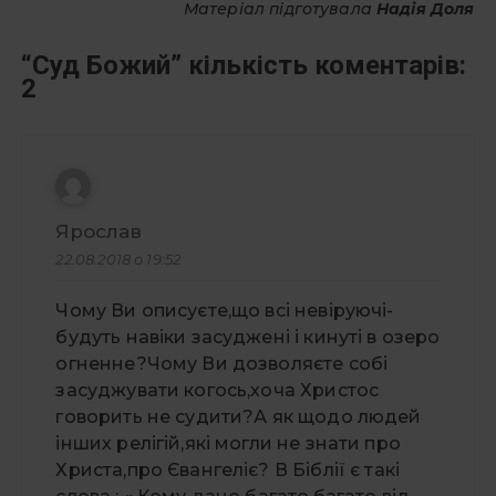
Матеріал підготувала
Надія Доля
“
Суд Божий
” кількість коментарів:
2
Ярослав
22.08.2018 о 19:52
Чому Ви описуєте,що всі невіруючі-
будуть навіки засуджені і кинуті в озеро
огненне?Чому Ви дозволяєте собі
засуджувати когось,хоча Христос
говорить не судити?А як щодо людей
інших релігій,які могли не знати про
Христа,про Євангеліє? В Біблії є такі