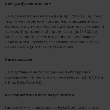
Цей суд був остаточним
Це відбулося раз і назавжди (Євр. 10:10, 12, 14). Тому
людям не потрібно нічого до нього додавати або
віднімати від нього. Коли наш Спаситель, умираючи
на хресті, промовив: «Звершилось!» (Ів. 19:30), це
означало, що Його смерть до кінця виконала всі
Божі вимоги. За гріх було заплачено сповна, Йому
немає необхідності вмирати ще раз.
Його наслідки
Це підстава нашого прощення, виправдання,
усиновлення, вічного життя на небесах (Еф. 1:7; Рим.
5:9; Ів. 5:24; Рим. 8:1).
Як скористатися його результатами
Заповітним ключем є віра в Ісуса Христа як свого