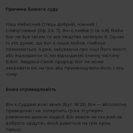
Причина Божого суду
Наш Небесний Отець добрий, ніжний і
співчутливий (Еф. 2:4, 7). Він є
любов
(1 Ів. 4:8). Якби
Бог не був таким, то все людство загинуло б. Однак
ті, хто думає, що Бог є
лише
любов, глибоко
помиляються. Адже, забуваючи про інші Його якості
або відкидаючи їх, ми відкидаємо значну частину
Біблії. Завдяки Своїй природі Бог не може
закривати очі на гріх або применшувати його. І ось
чому:
Божа справедливість
Він є Суддею всієї землі (Бут. 18:25). Він — абсолютно
праведний і не потерпить гріха. Усупереч
уявленням деяких людей, Він зовсім не схожий на
доброго «дідуся», який дивиться на гріх крізь
пальці.