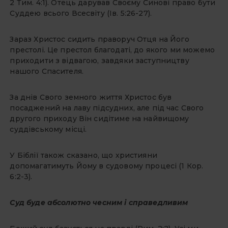
2 Тим. 4:1). Отець дарував Своєму Синові право бути
Суддею всього Все­світу (Ів. 5:26-27).
Зараз Христос сидить праворуч Отця на Його
престолі. Це престол благодаті, до якого ми можемо
приходити з відвагою, завдяки заступництву
нашого Спасителя.
За днів Свого земного життя Христос був
посаджений на лаву підсудних, але під час Свого
другого приходу Він сидітиме на найвищому
суддівському місці.
У Біблії також сказано, що християни
допомагатимуть Йому в судовому процесі (1 Кор.
6:2-3).
Суд буде абсолютно чесним і справедливим