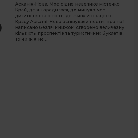
Асканія-Нова. Моє рідне невелике містечко.
Край, де я народилася, де минуло моє
дитинство та юність, де живу й працюю.
Красу Асканії-Нова оспівували поети, про неї
)
написано безліч книжок, створено величезну
кількість проспектів та туристичних буклетів.
То чи ж я не…