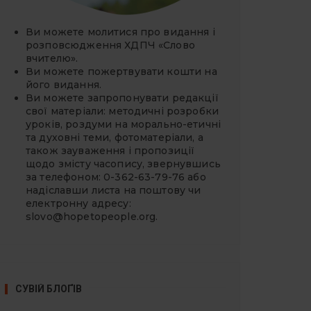
Ви можете молитися про видання і
розповсюдження ХДПЧ «Слово
вчителю».
Ви можете
пожертвувати
кошти на
його видання.
Ви можете запропонувати редакції
свої матеріали: методичні розробки
уроків, роздуми на морально-етичні
та духовні теми, фотоматеріали, а
також зауваження і пропозиції
щодо змісту часопису, звернувшись
за телефоном: 0-362-63-79-76 або
надіславши листа на поштову чи
електронну адресу:
slovo@hopetopeople.org
.
СУВІЙ БЛОҐІВ