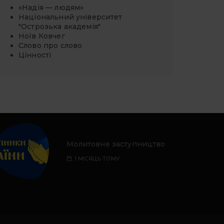
«Надія — людям»
Національний університет
"Острозька академія"
Ноїв Ковчег
Слово про слово
Цінності
Молитовне заступництво
1 МІСЯЦЬ ТОМУ