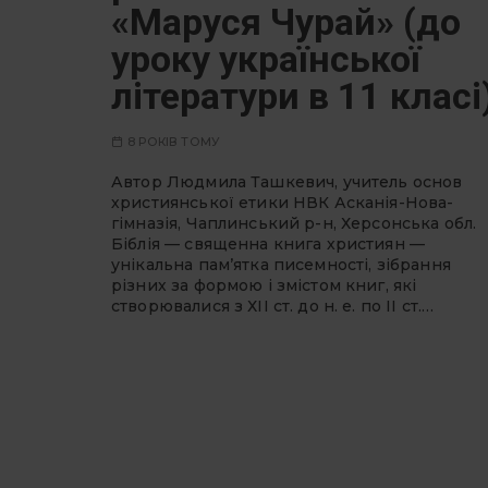
«Маруся Чурай» (до
уроку української
літератури в 11 класі
8 РОКІВ ТОМУ
Автор Людмила Ташкевич, учитель основ
християнської етики НВК Асканія-Нова-
гімназія, Чаплинський р-н, Херсонська обл.
Біблія — священна книга християн —
унікальна пам’ятка писемності, зібрання
різних за формою і змістом книг, які
створювалися з ХІІ ст. до н. е. по ІІ ст.…