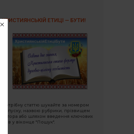
ХРИСТИЯНСЬКІЙ ЕТИЦІ — БУТИ!
Потрібну статтю шукайте за номером
випуску, назвою рубрики, прізвищем
автора або шляхом введення ключових
слів у віконце "Пошук".