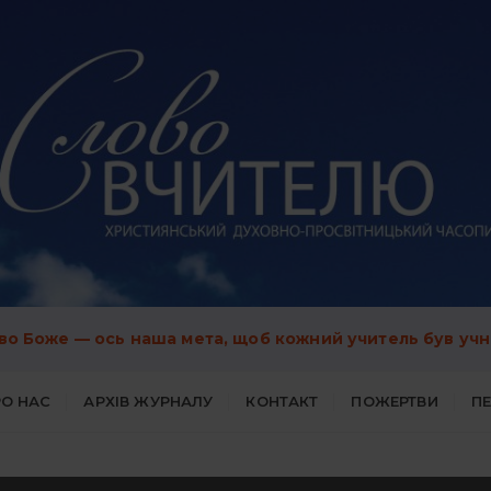
во Боже — ось наша мета, щоб кожний учитель був учн
О НАС
АРХІВ ЖУРНАЛУ
КОНТАКТ
ПОЖЕРТВИ
П