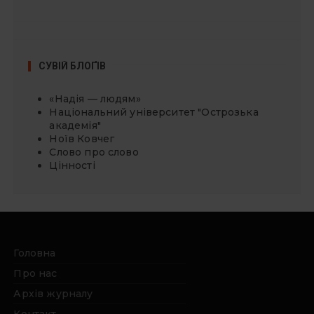
СУВІЙ БЛОҐІВ
«Надія — людям»
Національний університет "Острозька
академія"
Ноїв Ковчег
Слово про слово
Цінності
Головна
Про нас
Архів журналу
Контакт