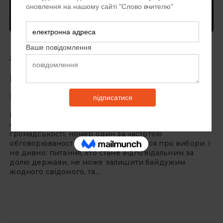
Головна
автор
Шалом Юлія
2018-3(45)
АКТУАЛЬНА ТЕМА
ШАЛОМ ЮЛІЯ
Вимоги Бога до політиків
8 РОКІВ ТОМУ
Мільйони витрачених коштів, цілодобова робота
фахівців з піару, щоденна невпинна увага
громадськості, номер один за частотою
обговорюваності в медіа... Так, ідеться про вибори. І
не дивно: питання, хто стане відповідальним за
долю держави, не може залишити байдужим
жодного свідомого, та…