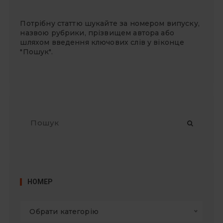
Потрібну статтю шукайте за номером випуску,
назвою рубрики, прізвищем автора або
шляхом введення ключових слів у віконце
"Пошук".
П
о
ш
у
к
:
НОМЕР
Обрати категорію