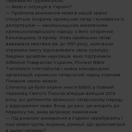
переважно грузинською.
— Якою є ситуація в Україні?
— Проблема зникнення мови в нашій країні
стосується, зокрема, кримських татар і зумовлена їх
депортацією — насильницьким виселенням
кримськотатарського народу з його історичної
батьківщини, із Криму. Мова кримських татар
вважалася мертвою аж до 1991 року, коли вони
отримали змогу відновлювати свою культуру.
Завдяки зусиллям науковців, яких підтримали
Біблійне Товариство України, Pioneer Bible
Translators International і низка міжнародних
організацій, кримсько-татарський народ отримав
Писання своєю мовою.
Спочатку це були окремі книги Біблії, а повний
переклад Святого Письма вперше вийшов 2016
року, що допомогло кримсько-татарському народу
у відродженні мови. Вона, до речі, ще входить до
переліку тих, яким загрожує зникнення.
— Під ризиком вимирання в Україні перебувають і
інші мовні групи, зокрема, ромські. Що здійснюється
в цьому напрямі?