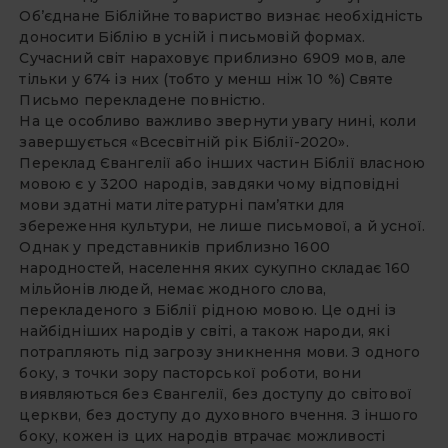
Об’єднане Біблійне товариство визнає необхідність
доносити Біблію в усній і письмовій формах.
Сучасний світ нараховує приблизно 6909 мов, але
тільки у 674 із них (тобто у менш ніж 10 %) Святе
Письмо перекладене повністю.
На це особливо важливо звернути увагу нині, коли
завершується «Всесвітній рік Біблії-2020».
Переклад Євангелії або інших частин Біблії власною
мовою є у 3200 народів, завдяки чому відповідні
мови здатні мати літературні пам’ятки для
збереження культури, не лише письмової, а й усної.
Однак у представників приблизно 1600
народностей, населення яких сукупно складає 160
мільйонів людей, немає жодного слова,
перекладеного з Біблії рідною мовою. Це одні із
найбідніших народів у світі, а також народи, які
потрапляють під загрозу зникнення мови. З одного
боку, з точки зору пасторської роботи, вони
виявляються без Євангелії, без доступу до світової
церкви, без доступу до духовного вчення. З іншого
боку, кожен із цих народів втрачає можливості