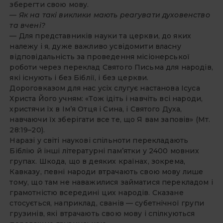
зберегти свою мову.
— Як на такі виклики мають реагувати духовенство
та вчені?
— Для представників науки та церкви, до яких
належу і я, дуже важливо усвідомити власну
відповідальність за проведення місіонерської
роботи через переклад Святого Письма для народів,
які існують і без Біблії, і без церкви.
Дороговказом для нас усіх слугує настанова Ісуса
Христа Його учням: «Тож ідіть і навчіть всі народи,
христячи їх в Ім’я Отця і Сина, і Святого Духа,
навчаючи їх зберігати все те, що Я вам заповів» (Мт.
28:19–20).
Наразі у світі наукові спільноти перекладають
Біблію й інші літературні пам’ятки у 2400 мовних
групах. Шкода, що в деяких країнах, зокрема,
Кавказу, певні народи втрачають свою мову лише
тому, що там не наважилися займатися перекладом і
грамотністю всередині цих народів. Сказане
стосується, наприклад, сванів — субетнічної групи
грузинів, які втрачають свою мову і спілкуються