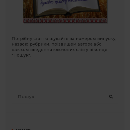
Потрібну статтю шукайте за номером випуску,
назвою рубрики, прізвищем автора або
шляхом введення ключових слів у віконце
"Пошук".
П
о
ш
у
к
: