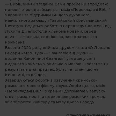
— Вирішенням згаданої Вами проблеми впродовж
понад 4‑х років займається місія «Перекладачі Біблії
України» за підтримки Вищого духовного
навчального закладу «Таврійський християнський
інститут». Ведуться роботи з перекладу Євангелії від
Луки та Дії апостолів кількома мовами, серед
яких — влашська, сервікська, закарпатська та
кримська.
Восени 2020 року вийшла друком книга «О Лошано
Гаюэри катар Лука — Євангеліє від Луки» —
видання Канонічної Євангелії, уперше у світі
виданого кримсько-ромською мовою. Презентація
результатів цієї праці відбулася в Ірпіні, що на
Київщині, та в Одесі.
Завершуються роботи з озвучення кримсько-
ромською мовою фільму «Ісус». Окрім цього, місія
«Перекладачі Біблії України» допомагає у запуску
шкіл грамотності та церков для ромських громад,
аби зберегти культуру та мову цього народу.
Олександр Кривенко
,