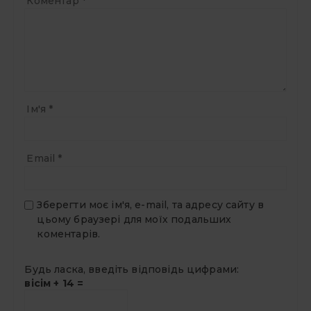
Коментар
*
Ім'я
*
Email
*
Зберегти моє ім'я, e-mail, та адресу сайту в
цьому браузері для моїх подальших
коментарів.
Будь ласка, введіть відповідь цифрами:
вісім + 14 =