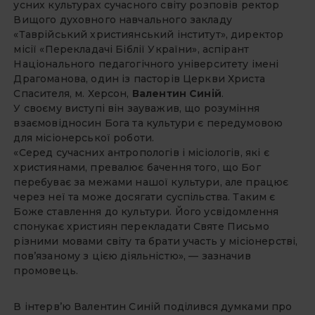
усних культурах сучасного світу розповів ректор
Вищого духовного навчального закладу
«Таврійський християнський інститут», директор
місії «Перекладачі Біблії України», аспірант
Національного педагогічного університету імені
Драгоманова, один із пасторів Церкви Христа
Спасителя, м. Херсон,
Валентин Синій
.
У своєму виступі він зауважив, що розуміння
взаємовідносин Бога та культури є передумовою
для місіонерської роботи.
«Серед сучасних антропологів і місіологів, які є
християнами, превалює бачення того, що Бог
перебуває за ме­жами нашої культури, але працює
через неї та може досягати суспільства. Таким є
Боже ставлення до культури. Його усвідомлення
спонукає християн перекладати Святе Письмо
різними мовами світу та брати участь у місіонерстві,
пов’язаному з цією діяльністю», — зазначив
промовець.
В інтерв’ю Валентин Синій поділився думками про