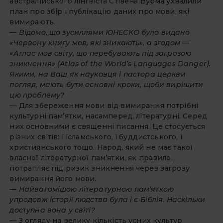
австралійського лінгвіста Стівена Вурма ухвалили
план про збір і публікацію даних про мови, які
вимирають.
— Відомо, що зусиллями ЮНЕСКО було видано
«Червону книгу мов, які зникають», а згодом —
«Атлас мов світу, що перебувають під загрозою
зникнення» (Atlas of the World’s Languages Danger).
Якими, на Ваш як науковця і пастора церкви
погляд, мають бути основні кроки, щоби вирішити
цю проблему?
— Для збереження мови від вимирання потрібні
культурні пам’ятки, насамперед, літературні. Серед
них основними є священні писання. Це стосується
різних світів: і ісламського, і буддистського, і
християнського тощо. Народ, який не має такої
власної літературної пам’ятки, як правило,
потрапляє під ризик зникнення через загрозу
вимирання його мови.
— Найвагомішою літературною пам’яткою
упродовж історії людства була і є Біблія. Наскільки
доступна вона у світі?
— З огляду на велику кількість усних культур