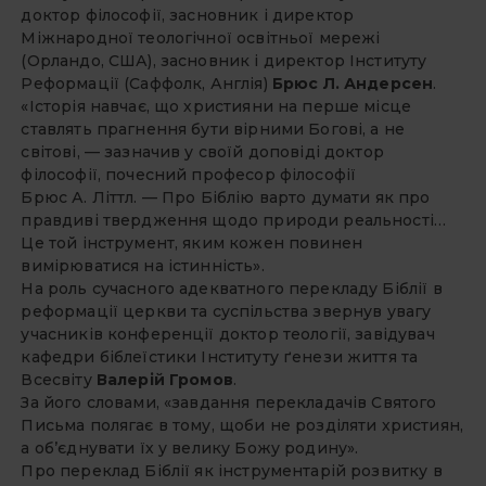
доктор філософії, засновник і директор
Міжнародної теологічної освітньої мережі
(Орландо, США), засновник і директор Інституту
Реформації (Саффолк, Англія)
Брюс Л. Андерсен
.
«Історія навчає, що християни на перше місце
ставлять прагнення бути вірними Богові, а не
світові, — зазначив у своїй доповіді доктор
філософії, почесний професор філософії
Брюс А. Літтл. — Про Біблію варто думати як про
правдиві твердження щодо природи реальності…
Це той інструмент, яким кожен повинен
вимірюватися на істинність».
На роль сучасного адекватного перекладу Біблії в
реформації церкви та суспільства звернув увагу
учасників конференції доктор теології, завідувач
кафедри біблеїстики Інституту ґенези життя та
Всесвіту
Валерій Громов
.
За його словами, «завдання перекладачів Святого
Письма полягає в тому, щоби не розділяти християн,
а об’єднувати їх у велику Божу родину».
Про переклад Біблії як інструментарій розвитку в