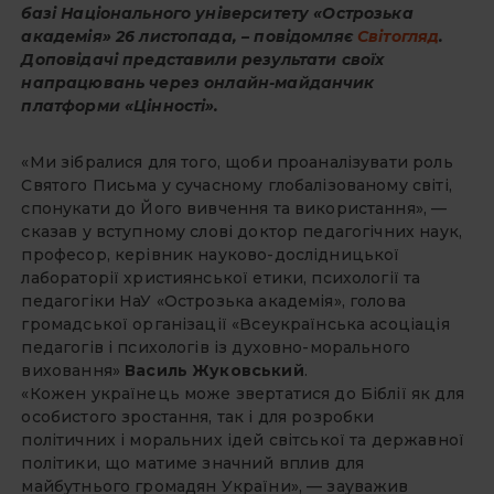
базі Національного університету «Острозька
академія» 26 листопада, – повідомляє
Світогляд
.
Доповідачі представили результати своїх
напрацювань через онлайн-майданчик
платформи «Цінності».
«Ми зібралися для того, щоби про­аналізувати роль
Святого Письма у сучасному глобалізованому світі,
спонукати до Його вивчення та використання», —
сказав у вступному слові доктор педагогічних наук,
професор, керівник науково-дослідницької
лабораторії християнської етики, психології та
педагогіки НаУ «Острозька академія», голова
громадської організації «Всеукраїнська асоціація
педагогів і психологів із духовно-морального
виховання»
Василь­ Жуковський
.
«Кожен українець може звертатися до Біблії як для
особистого зростання, так і для розробки
політичних і моральних ідей світської та державної
політики, що матиме значний вплив для
майбутнього громадян України», — зауважив