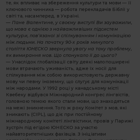
те, як впливає на збереження культури та мови — її
ключового чинника — робота перекладачів Біблії у
світі та, насамперед, в Україні.
— Пане Валентине, у своєму виступі Ви зауважили,
що мова є однією з найважливіших підсистем
культури, пов’язаної зі спілкуванням і комунікацією
між людьми. На початку 90‑х років минулого
століття ЮНЕСКО звернула увагу на таку проблему,
як вимирання мов. Що спонукало її до цього?
— Унаслідок глобалізації світу деякі малопоширені
мови втрачають уживаність, адже їх носії для
спілкування між собою використовують державну
мову чи певну іноземну, що слугує для комунікації
між народами. У 1992 році у канадському місті
Квебеку відбувся Міжнародний конгрес лінгвістів,
головною темою якого стали мови, що знаходяться
на межі зникнення. Того ж року Комітет з мов, які
зникають (CIPL), що діє при постійному
міжнародному комітеті лінгвістики, провів у Парижі
зустріч під егідою ЮНЕСКО за участю
найавторитетніших фахівців. З ініціативи