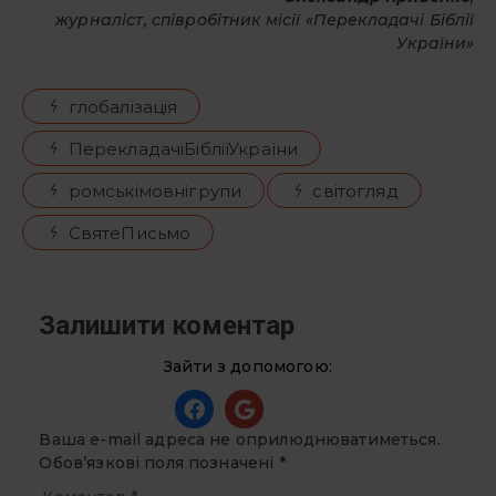
журналіст, співробітник місії «Перекладачі Біблії
України»
глобалізація
ПерекладачіБібліїУкраїни
ромськімовнігрупи
світогляд
СвятеПисьмо
Залишити коментар
Зайти з допомогою:
Ваша e-mail адреса не оприлюднюватиметься.
Обов’язкові поля позначені
*