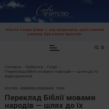
S
k
i
p
t
o
c
«Нести Слово Боже — ось наша мета, щоб кожний
o
учитель був учнем Христа!»
n
t
e
n
t
Головна
Рубрика
Події
Переклад Біблії мовами народів — шлях до їх
відродження
2021-1(55)
КРИВЕНКО ОЛЕКСАНДР
ПОДІЇ
Переклад Біблії мовами
народів — шлях до їх