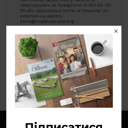
звернувшись за телефоном: 0-362-63-79-
76 або надіславши листа на поштову чи
електронну адресу:
slovo@hopetopeople.org
.
СУВІЙ БЛОҐІВ
«Надія — людям»
Національний університет "Острозька
академія"
Ноїв Ковчег
Слово про слово
Цінності
Головна