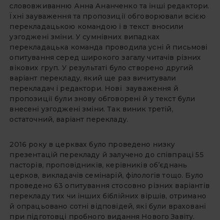
слововживанню Анна Ананченко та інші редактори.
Їхні зауваження та пропозиції обговорювали всією
перекладацькою командою і в текст вносили
узгоджені зміни. У сумнівних випадках
перекладацька команда проводила усні й письмові
опитування серед широкого загалу читачів різних
вікових груп. У результаті було створено другий
варіант перекладу, який ще раз вичитували
перекладач і редактори. Нові зауваження й
пропозиції були знову обговорені й у текст були
внесені узгоджені зміни. Так виник третій,
остаточний, варіант перекладу.
2016 року в церквах було проведено низку
презентацій перекладу й залучено до співпраці 55
пасторів, проповідників, керівників об’єднань
церков, викладачів семінарій, філологів тощо. Було
проведено 63 опитування стосовно різних варіантів
перекладу тих чи інших біблійних віршів, отримано
й опрацьовано сотні відповідей, які були враховані
при підготовці пробного видання Нового Завіту.