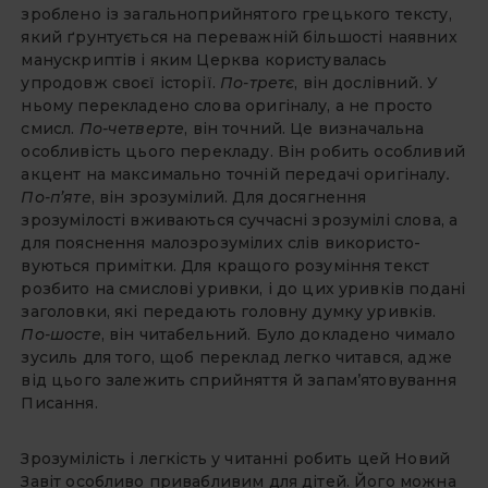
зроблено із загальноприйнятого грецького тексту,
який ґрунтується на переважній більшості наявних
манускриптів і яким Церква користувалась
упродовж своєї історії.
По-третє
, він дослівний. У
ньому перекладено слова оригіналу, а не просто
смисл.
По-четверте
, він точний. Це визначальна
особливість цього перекладу. Він робить особливий
акцент на максимально точній передачі оригіналу
.
По-п’яте
, він зрозумілий. Для досягнення
зрозумілості вживаються суччасні зрозумілі слова, а
для пояснення
малозрозумілих слів використо­
вуються примітки. Для кращого розуміння текст
розбито на смислові уривки, і до цих уривків подані
заголовки, які передають головну думку уривків.
По-шосте
, він читабельний. Було докладено чимало
зусиль для того, щоб переклад легко читався, адже
від цього залежить сприйняття й запам’ятовування
Писання.
Зрозумілість і легкість у читанні робить цей Новий
Завіт особливо привабливим для дітей. Його можна