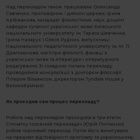
Над перекладом також працювали: Олександр
Савченко, проповідник і диякон церкви; Ірина
Арібжанова, кандидат філологічних наук, доцент
кафедри сучасної української мови Київського
національного університету ім. Тараса Шевченка;
Ірина Назарук і Олеся Рудник, випускниці
Національного педагогічного університету ім. М. П.
Драгоманова, магістри філології, фахівці з
української мови та літератури і літературного
редагування. Зі складних питань перекладу
проводилися консультації з доктором філософії
Пітером Вільямсом, директором Tyndale House у
Великобританії.
Як проходив сам процес перекладу?
Робота над перекладом проходила в три етапи.
Спочатку головний перекладач (Юрій Попченко)
робив чорновий переклад. Потім його вичитували
на предмет відповідності оригіналу та українському