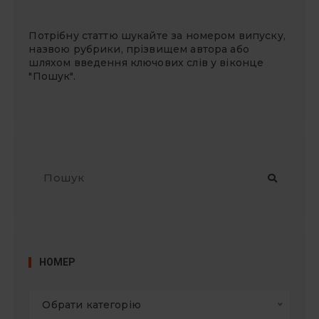
Потрібну статтю шукайте за номером випуску,
назвою рубрики, прізвищем автора або
шляхом введення ключових слів у віконце
"Пошук".
П
о
ш
у
к
:
НОМЕР
Обрати категорію