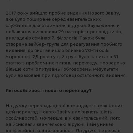
2017 року вийшло пробне видання Нового Завіту,
яке було поширене серед євангельських
служителів для отримання відгуків. Зауваження й
побажання висловили 29 пасторів, проповідників,
викладачів семінарій, філологів. Також була
створена вайбер-група для редагування пробного
видання, до якої ввійшло близько 70-ти осіб.
Упродовж 2,5 років у цій групі було написано 61
статтю з проблемних питань перекладу, проведено
більше сотні опитувань і обговорень. Результати
були враховані при підготовці остаточного видання.
Які особливості нового перекладу?
На думку перекладацької команди, з-поміж інших
цей переклад Нового Завіту вирізняють шість
особливостей.
По-перше
, він євангельський. Його
здійснювали євангельські віруючі, і він уникає
конфесійної заангажованості.
По-друге
, переклад