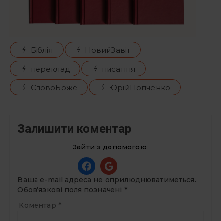
Біблія
НовийЗавіт
переклад
писання
СловоБоже
ЮрійПопченко
Залишити коментар
Зайти з допомогою:
Ваша e-mail адреса не оприлюднюватиметься.
Обов’язкові поля позначені
*
Коментар
*