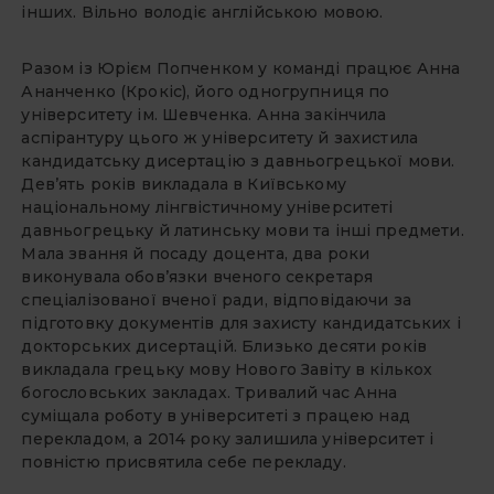
інших. Вільно володіє англійською мовою.
Разом із Юрієм Попченком у команді працює Анна
Ананченко (Крокіс), його одногрупниця по
університету ім. Шевченка. Анна закінчила
аспірантуру цього ж університету й захистила
кандидатську дисертацію з давньогрецької мови.
Дев’ять років викладала в Київському
національному лінгвістичному університеті
давньогрецьку й латинську мови та інші предмети.
Мала звання й посаду доцента, два роки
виконувала обов’язки вченого секретаря
спеціалізованої вченої ради, відповідаючи за
підготовку документів для захисту кандидатських і
докторських дисертацій. Близько десяти років
викладала грецьку мову Нового Завіту в кількох
богословських закладах. Тривалий час Анна
суміщала роботу в університеті з працею над
перекладом, а 2014 року залишила університет і
повністю присвятила себе перекладу.