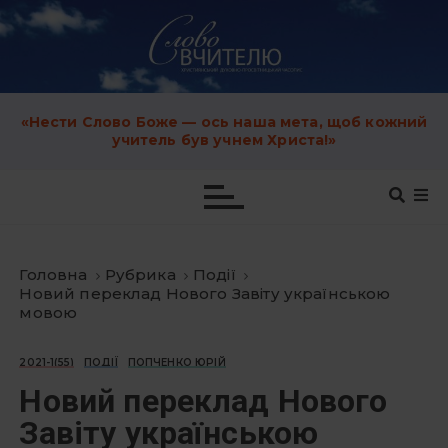
S
k
i
p
t
o
c
«Нести Слово Боже — ось наша мета, щоб кожний
o
учитель був учнем Христа!»
n
t
e
n
t
Головна
Рубрика
Події
Новий переклад Нового Завіту українською
мовою
2021-1(55)
ПОДІЇ
ПОПЧЕНКО ЮРІЙ
Новий переклад Нового
Завіту українською