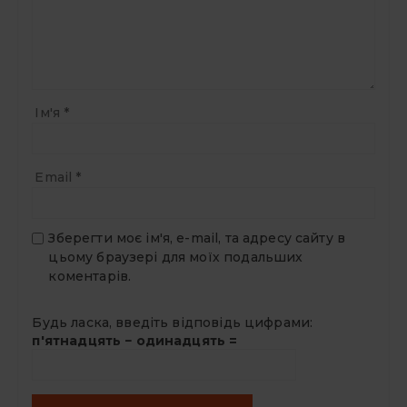
Ім'я
*
Email
*
Зберегти моє ім'я, e-mail, та адресу сайту в
цьому браузері для моїх подальших
коментарів.
Будь ласка, введіть відповідь цифрами:
п'ятнадцять − одинадцять =