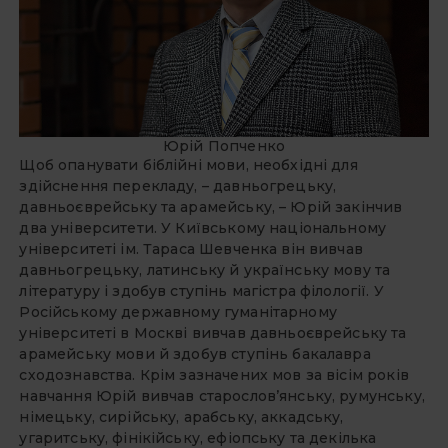
Юрій Попченко
Щоб опанувати біблійні мови, необхідні для
здійснення перекладу, – давньогрецьку,
давньоєврейську та арамейську, – Юрій закінчив
два університети. У Київському національному
університеті ім. Тараса Шевченка він вивчав
давньогрецьку, латинську й українську мову та
літературу і здобув ступінь магістра філології. У
Російському державному гуманітарному
університеті в Москві вивчав давньоєврейську та
арамейську мови й здобув ступінь бакалавра
сходознавства. Крім зазначених мов за вісім років
навчання Юрій вивчав старослов’янську, румунську,
німецьку, сирійську, арабську, аккадську,
угаритську, фінікійську, ефіопську та декілька