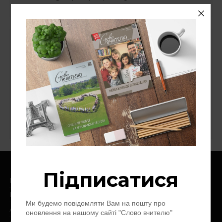
СУВІЙ БЛОҐІВ
«Надія — людям»
Національний університет "Острозька
академія"
Ноїв Ковчег
Слово про слово
Цінності
Головна
Про нас
Архів журналу