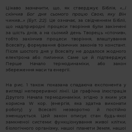
Цікаво зазначити, що, як стверджує Біблія,
«…і
скінчив Бог дня сьомого працю Свою, яку Він
чинив…» (Бут. 2:2)
. Це означає, за свідченням Біблії,
що надприродні процеси творіння були закінчені
за шість днів, а на сьомий день Творець «спочив»,
тобто закінчив процеси творіння, влаштування
Всесвіту, формування фізичних законів то констант.
Після шостого дня у Всесвіту не додалося жодного
електрона або пилинки. Саме це й підтверджує
Перше Начало термодинаміки, або закон
збереження маси та енергії.
На рис. 1 також показана спадаюча експонента у
вигляді непереривної лінії. Це графічна ілюстрація
Другого Начала термодинаміки, згідно з яким уся
корисна W кор. (енергія, яка здатна виконати
роботу) у Всесвіті незворотно й постійно
зменшується. Цей закон описує стан будь-якої
замкненої системи: функціонування живої клітки,
біологічного організму, нашої планети Земля, нашої