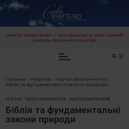
S
k
i
p
t
o
c
«Нести Слово Боже — ось наша мета, щоб кожний
o
учитель був учнем Христа!»
n
t
e
n
t
Головна
Рубрика
Наука і християнство
Біблія та фундаментальні закони природи
2018-3(45)
НАУКА І ХРИСТИЯНСТВО
РЕШЕТІНСЬКИЙ ВАЛЕРІЙ
Біблія та фундаментальні
закони природи