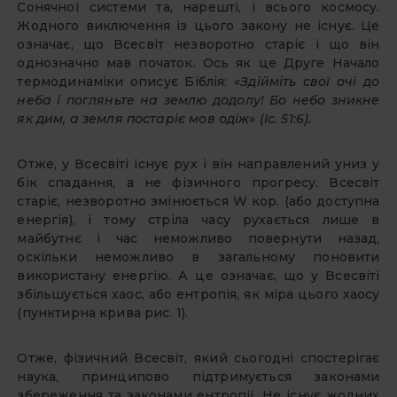
Сонячної системи та, нарешті, і всього космосу.
Жодного виключення із цього закону не існує. Це
означає, що Всесвіт незворотно старіє і що він
однозначно мав початок. Ось як це Друге Начало
термодинаміки описує Біблія:
«Здійміть свої очі до
неба і погляньте на землю додолу! Бо небо зникне
як дим, а земля постаріє мов одіж» (Іс. 51:6).
Отже, у Всесвіті існує рух і він направлений униз у
бік спадання, а не фізичного прогресу. Всесвіт
старіє, незворотно змінюється W кор. (або доступна
енергія), і тому стріла часу рухається лише в
майбутнє і час неможливо повернути назад,
оскільки неможливо в загальному поновити
використану енергію. А це означає, що у Всесвіті
збільшується хаос, або ентропія, як міра цього хаосу
(пунктирна крива рис. 1).
Отже, фізичний Всесвіт, який сьогодні спостерігає
наука, принципово підтримується законами
збереження та законами ентропії. Не існує жодних