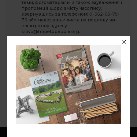
теми, фотоматеріали, а також зауваження і
пропозиції щодо змісту часопису,
звернувшись за телефоном: 0-362-63-79-
76 або надіславши листа на поштову чи
електронну адресу:
slovo@hopetopeople.org
.
СУВІЙ БЛОҐІВ
«Надія — людям»
Національний університет "Острозька
академія"
Ноїв Ковчег
Слово про слово
Цінності