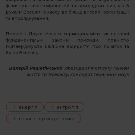
фізичних закономірностей та природних сил, які б
рухали Всесвіт із хаосу до більш високої організації
та впорядкування.
Перше і Друге Начала термодинаміки, як основні
фундаментальні закони природи, повністю
підтверджують біблійне відкриття про початок та
буття Всесвіту.
Валерій Решетінський
, президент Інституту ґенези
життя та Всесвіту, кандидат технічних наук
енергія
ентропія
начала термодинаміки