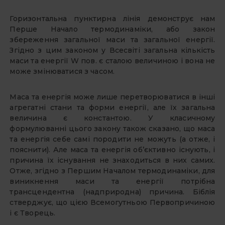
Горизонтальна пунктирна лінія демонструє нам
Перше Начало термодинаміки, або закон
збереження загальної маси та загальної енергії.
Згідно з цим законом у Всесвіті загальна кількість
маси та енергії W пов. є сталою величиною і вона не
може змінюватися з часом.
Маса та енергія може лише перетворюватися в інші
агрегатні стани та форми енергії, але їх загальна
величина є константою. У класичному
формулюванні цього закону також сказано, що маса
та енергія себе самі породити не можуть (а отже, і
пояснити). Але маса та енергія об’єктивно існують, і
причина їх існування не знаходиться в них самих.
Отже, згідно з Першим Началом термодинаміки, для
виникнення маси та енергії потрібна
трансцендентна (надприродна) причина. Біблія
стверджує, що цією Всемогутньою Первопричиною
і є Творець.