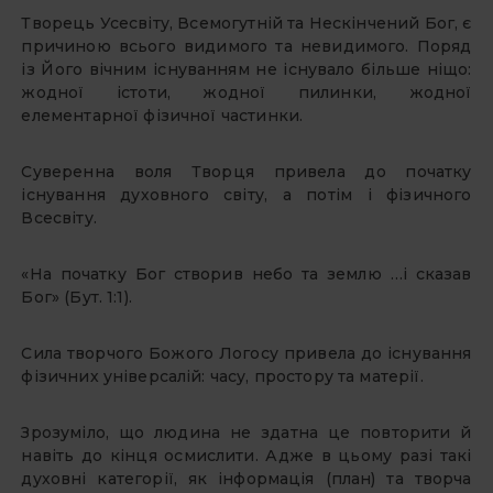
Творець Усесвіту, Всемогутній та Нескінчений Бог, є
причиною всього видимого та невидимого. Поряд
із Його вічним існуванням не існувало більше ніщо:
жодної істоти, жодної пилинки, жодної
елементарної фізичної частинки.
Суверенна воля Творця привела до початку
існування духовного світу, а потім і фізичного
Всесвіту.
«На початку Бог створив небо та землю …і сказав
Бог» (Бут. 1:1).
Сила творчого Божого Логосу привела до існування
фізичних універсалій: часу, простору та матерії.
Зрозуміло, що людина не здатна це повторити й
навіть до кінця осмислити. Адже в цьому разі такі
духовні категорії, як інформація (план) та творча