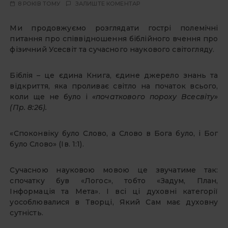
8 РОКІВ ТОМУ
ЗАЛИШТЕ КОМЕНТАР
Ми продовжуємо розглядати гострі полемічні
питання про співвідношення біблійного вчення про
фізичний Усесвіт та сучасного наукового світогляду.
Біблія – це єдина Книга, єдине джерело знань та
відкриття, яка проливає світло на початок всього,
коли ще не було і
«початкового пороху Всесвіту»
(Пр. 8:26).
«Споконвіку було Слово, а Слово в Бога було, і Бог
було Слово» (Ів. 1:1).
Сучасною науковою мовою це звучатиме так:
спочатку був «Логос», тобто «Задум, План,
Інформація та Мета». І всі ці духовні категорії
уособлювалися в Творці, Який Сам має духовну
сутність.