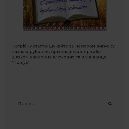
Потрібну статтю шукайте за номером випуску,
назвою рубрики, прізвищем автора або
шляхом введення ключових слів у віконце
"Пошук".
П
о
ш
у
к
: