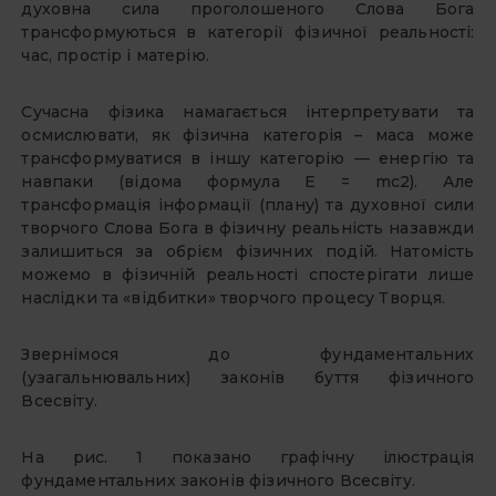
духовна сила проголошеного Слова Бога
трансформуються в категорії фізичної реальності:
час, простір і матерію.
Сучасна фізика намагається інтерпретувати та
осмислювати, як фізична категорія – маса може
трансформуватися в іншу категорію — енергію та
навпаки (відома формула Е = mс2). Але
трансформація інформації (плану) та духовної сили
творчого Слова Бога в фізичну реальність назавжди
залишиться за обрієм фізичних подій. Натомість
можемо в фізичній реальності спостерігати лише
наслідки та «відбитки» творчого процесу Творця.
Звернімося до фундаментальних
(узагальнювальних) законів буття фізичного
Всесвіту.
На рис. 1 показано графічну ілюстрація
фундаментальних законів фізичного Всесвіту.