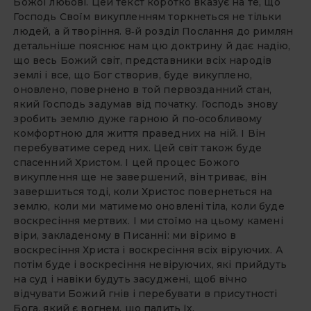
Божої любові. Цей текст коротко вказує на те, що
Господь Своїм викупленням торкнеться не тільки
людей, а й творіння. 8‑й розділ Послання до римлян
детальніше пояснює нам цю доктрину й дає надію,
що весь Божий світ, представники всіх народів
землі і все, що Бог створив, буде викуплено,
оновлено, повернено в той первозданний стан,
який Господь задумав від початку. Господь знову
зробить землю дуже гарною й по‑особливому
комфортною для життя праведних на ній. І Він
перебуватиме серед них. Цей світ також буде
спасенний Христом. І цей процес Божого
викуплення ще не завершений, він триває, він
завершиться тоді, коли Христос повернеться на
землю, коли ми матимемо оновлені тіла, коли буде
воскресіння мертвих. І ми стоїмо на цьому камені
віри, закладеному в Писанні: ми віримо в
воскресіння Христа і воскресіння всіх віруючих. А
потім буде і воскресіння невіруючих, які прийдуть
на суд і навіки будуть засуджені, щоб вічно
відчувати Божий гнів і перебувати в присутності
Бога, який є вогнем, що палить їх.