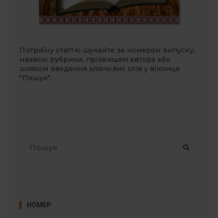
Потрібну статтю шукайте за номером випуску,
назвою рубрики, прізвищем автора або
шляхом введення ключових слів у віконце
"Пошук".
П
о
ш
у
к
:
НОМЕР