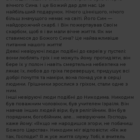
вічного Сина. І це Божий дар для нас. Це
найбільший подарунок. Нічого ціннішого, нічого
більш значущого немає на світі. Його Син —
найдорожчий скарб. І Він пожертвував Своїм
скарбом, щоб я і ви мали вічне життя. Як ми
ставимося до Божого Сина? Це найважливіше
питання нашого життя!
Деякі невіруючі люди подібні до євреїв у пустелі:
вони люблять гріх і не можуть йому протидіяти, він
бере їх у полон і навіть смертельна небезпека не
лякає їх, любов до гріха перевершує, придушує всі
добрі почуття та наміри, вона понад усе в серці
людини. Грішники зрослися з гріхом, стали одне з
ним.
Інші невіруючі люди подібні до Никодима. Никодим
був поважним чоловіком, був учителем Ізраїля. Він
навчав інших людей віри, був релігійним. Він був
порядним, богобійним, але… невіруючим. Господь
каже йому: «Якщо не народишся згори, не побачиш
Божого Царства». Никодим міг відповісти: «Як же
так, Господи? Я ж усе життя служу Тобі, я вчитель