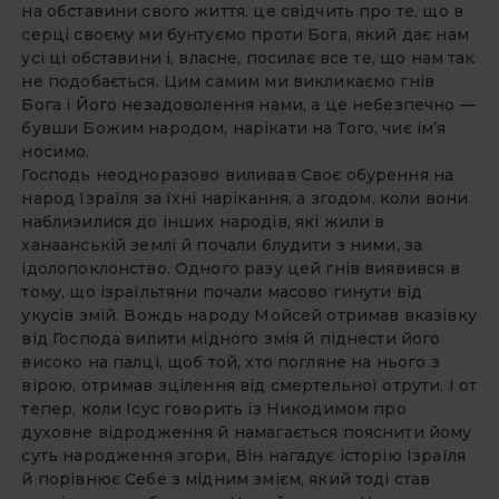
на обставини свого життя, це свідчить про те, що в
серці своєму ми бунтуємо проти Бога, який дає нам
усі ці обставини і, власне, посилає все те, що нам так
не подобається. Цим самим ми викликаємо гнів
Бога і Його незадоволення нами, а це небезпечно —
бувши Божим народом, нарікати на Того, чиє ім’я
носимо.
Господь неодноразово виливав Своє обурення на
народ Ізраїля за їхні нарікання, а згодом, коли вони
наблизилися до інших народів, які жили в
ханаанській землі й почали блудити з ними, за
ідолопоклонство. Одного разу цей гнів виявився в
тому, що ізраїльтяни почали масово гинути від
укусів змій. Вождь народу Мойсей отримав вказівку
від Господа вилити мідного змія й піднести його
високо на палці, щоб той, хто погляне на нього з
вірою, отримав зцілення від смертельної отрути. І от
тепер, коли Ісус говорить із Никодимом про
духовне відродження й намагається пояснити йому
суть народження згори, Він нагадує історію Ізраїля
й порівнює Себе з мідним змієм, який тоді став