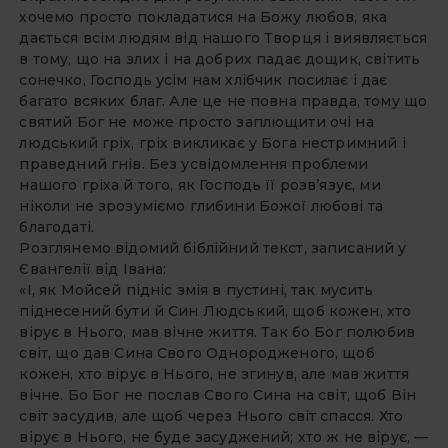
хочемо просто покладатися на Божу любов, яка
дається всім людям від нашого Творця і виявляється
в тому, що на злих і на добрих падає дощик, світить
сонечко, Господь усім нам хлібчик посилає і дає
багато всяких благ. Але це не повна правда, тому що
святий Бог не може просто заплющити очі на
людський гріх, гріх викликає у Бога нестримний і
праведний гнів. Без усвідомлення проблеми
нашого гріха й того, як Господь її розв’язує, ми
ніколи не зрозуміємо глибини Божої любові та
благодаті.
Розглянемо відомий біблійний текст, записаний у
Євангелії від Івана:
«І, як Мойсей підніс змія в пустині, так мусить
піднесений бути й Син Людський, щоб кожен, хто
вірує в Нього, мав вічне життя. Так бо Бог полюбив
світ, що дав Сина Свого Однородженого, щоб
кожен, хто вірує в Нього, не згинув, але мав життя
вічне. Бо Бог не послав Свого Сина на світ, щоб Він
світ засудив, але щоб через Нього світ спасся. Хто
вірує в Нього, не буде засуджений; хто ж не вірує, —