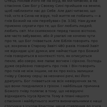
Отець послав Його не на осуд, як ми читаємо, а на
спасіння. Сам Бог у Своєму Сині прийшов на землю,
щоб наблизити нас до Себе. Але далі читаємо, що
той, «хто в Сина не вірує, той життя не побачить — а
гнів Божий на нім перебуває» (Ів. 3:36). Нам дуже
приємно слухати про те, що Бог любить людей,
любить світ. Ми схиляємося перед такою вісткою,
але часто забуваємо, або й узагалі не хочемо чути
про те, що Бог гнівається. Але Біблія говорить про
це, зокрема в Старому Завіті 480 разів. Новий Завіт
не відкидає цієї думки, але найчастіше про Божий
гнів говориться в контексті того, як описується
пекло, або озеро, яке палає вогнем і сіркою. Господь
дуже серйозно говорить про гнів. І Він говорить
про гнів не між іншим, не як про якісь залишки
гніву у Своєму серці за незначні речі, які Його
дратують. Бог гнівається на всіх невіруючих за те,
що вони поєдналися з гріхом. І найбільша причина
Божого гніву полягає в тому, що невіруючі
відкидають Ісуса Христа. Тому в плані нашого
спасіння і майбутнього життя визначальними є наші
стосунки з Ісусом Христом, наше ставлення до Ісуса