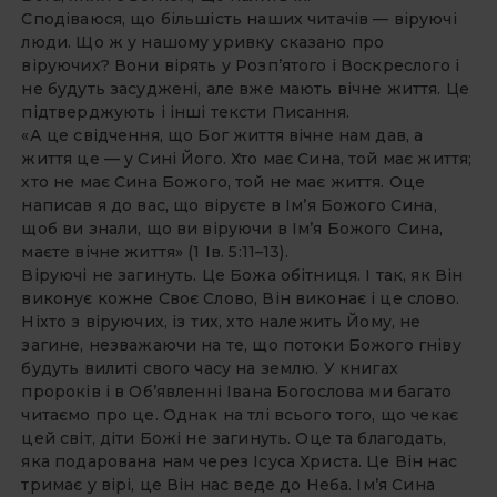
Сподіваюся, що більшість наших читачів — віруючі
люди. Що ж у нашому уривку сказано про
віруючих? Вони вірять у Розп’ятого і Воскреслого і
не будуть засуджені, але вже мають вічне життя. Це
підтверджують і інші тексти Писання.
«А це свідчення, що Бог життя вічне нам дав, а
життя це — у Сині Його. Хто має Сина, той має життя;
хто не має Сина Божого, той не має життя. Оце
написав я до вас, що віруєте в Ім’я Божого Сина,
щоб ви знали, що ви віруючи в Ім’я Божого Сина,
маєте вічне життя» (1 Ів. 5:11–13).
Віруючі не загинуть. Це Божа обітниця. І так, як Він
виконує кожне Своє Слово, Він виконає і це слово.
Ніхто з віруючих, із тих, хто належить Йому, не
загине, незважаючи на те, що потоки Божого гніву
будуть вилиті свого часу на землю. У книгах
пророків і в Об’явленні Івана Богослова ми багато
читаємо про це. Однак на тлі всього того, що чекає
цей світ, діти Божі не загинуть. Оце та благодать,
яка подарована нам через Ісуса Христа. Це Він нас
тримає у вірі, це Він нас веде до Неба. Ім’я Сина