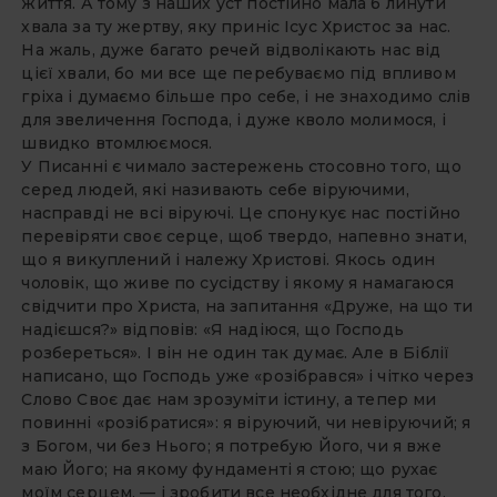
життя. А тому з наших уст постійно мала б линути
хвала за ту жертву, яку приніс Ісус Христос за нас.
На жаль, дуже багато речей відволікають нас від
цієї хвали, бо ми все ще перебуваємо під впливом
гріха і думаємо більше про себе, і не знаходимо слів
для звеличення Господа, і дуже кволо молимося, і
швидко втомлюємося.
У Писанні є чимало застережень стосовно того, що
серед людей, які називають себе віруючими,
насправді не всі віруючі. Це спонукує нас постійно
перевіряти своє серце, щоб твердо, напевно знати,
що я викуплений і належу Христові. Якось один
чоловік, що живе по сусідству і якому я намагаюся
свідчити про Христа, на запитання «Друже, на що ти
надієшся?» відповів: «Я надіюся, що Господь
розбереться». І він не один так думає. Але в Біблії
написано, що Господь уже «розібрався» і чітко через
Слово Своє дає нам зрозуміти істину, а тепер ми
повинні «розібратися»: я віруючий, чи невіруючий; я
з Богом, чи без Нього; я потребую Його, чи я вже
маю Його; на якому фундаменті я стою; що рухає
моїм серцем, — і зробити все необхідне для того,