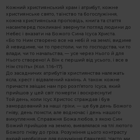
Кожний християнський храм і атрибут, кожне
християнське свято, таїнство та богослужіння,
кожна християнська проповідь, книга та стаття
насамперед покликані звернути погляд людини до
Небес і вказати на Божого Сина Ісуса Христа.
«Бо то Ним створено все на небі й на землі, видиме
й невидиме, чи то престоли, чи то господства, чи то
влади, чи то начальства, — усе через Нього й для
Нього створено! А Він є перший від усього, і все в
Нім стоїть» (Кол. 1:16–17).
До засадничих атрибутів християнства належать
ясла, хрест і відвалений камінь. А також кожне
причастя звіщає нам про розп’ятого Ісуса, який
прийшов у цей світ померти і воскреснути!
Той день, коли Ісус Христос страждав і був
замордований за наші гріхи, — це був день Божого
гніву, день помсти, але водночас і день нашого
викуплення. Справжня Божа любов, з якою Син
Божий прийшов на землю, виявлялася на тлі лютого
Божого гніву до гріха. Розуміння цього контрасту
вкрай необхідне для розуміння Євангелії. Часто ми