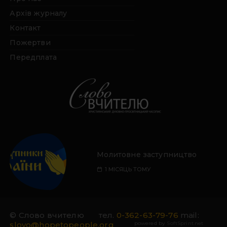
Архів журналу
Контакт
Пожертви
Передплата
Молитовне заступництво
1 МІСЯЦЬ ТОМУ
© Слово вчителю
тел.
0-362-63-79-76
mail:
slovo@hopetopeople.org
powered by
SoftSprint.net