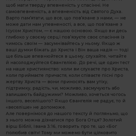
щоб мати тверду впевненість у спасінні. Не
самовпевненість, а впевненість від Святого Духа.
Варто пам’ятати, що все, що пов’язане з нами, — не
може дати нам упевненості, а все, що пов’язане з
Ісусом Христом, — є нашою основою. Якщо ви десь
глибоко у своєму серці пов’язуєте своє спасіння із
чимось своїм — засумнівайтесь у ньому. Якщо ж
ваші думки біжать до Христа і Він ваша надія — тоді
ще більше впевнюйтеся в цьому, слухайте, читайте
й насолоджуйтеся Євангелією. До речі, ще один тест
на наше християнство: коли ви слухаєте про Христа,
коли приймаєте причастя, коли співаєте пісні про
жертву Христа — вони приносять вам утіху,
підтримку, радість, чи, можливо, засмучують або
залишають байдужими? Можливо, хочеться чогось
іншого, веселішого? Якщо Євангелія не радує, то й
«веселіше» не допоможе.
Але повернімося до нашого тексту й погляньмо, що
з нього можна дізнатися про Бога Отця? Золотий
вірш Біблії, Івана 3:16, говорить про те, що «Бог
полюбив світ»! Тому ми можемо бути цілковито