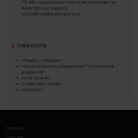
76 або надіславши листа на поштову чи
електронну адресу:
slovo@hopetopeople.org
.
СУВІЙ БЛОҐІВ
«Надія — людям»
Національний університет "Острозька
академія"
Ноїв Ковчег
Слово про слово
Цінності
Головна
Про нас