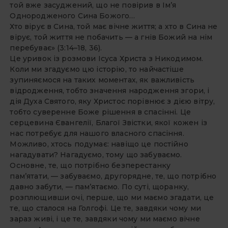
той вже засуджений, що не повірив в Ім’я
Однородженого Сина Божого…
Хто вірує в Сина, той має вічне життя; а хто в Сина не
вірує, той життя не побачить — а гнів Божий на нім
перебуває» (3:14–18, 36).
Це уривок із розмови Ісуса Христа з Никодимом.
Коли ми згадуємо цю історію, то найчастіше
зупиняємося на таких моментах, як важливість
відродження, тобто значення народження згори, і
дія Духа Святого, яку Христос порівнює з дією вітру,
тобто суверенне Боже рішення в спасінні. Це
серцевина Євангелії, Благої Звістки, якої кожен із
нас потребує для нашого власного спасіння.
Можливо, хтось подумає: навіщо це постійно
нагадувати? Нагадуємо, тому що забуваємо.
Основне, те, що потрібно безперестанку
пам’ятати, — забуваємо, другорядне, те, що потрібно
давно забути, — пам’ятаємо. По суті, щoранку,
розплющивши очі, перше, що ми маємо згадати, це
те, що сталося на Голгофі. Це те, завдяки чому ми
зараз живі, і це те, завдяки чому ми маємо вічне