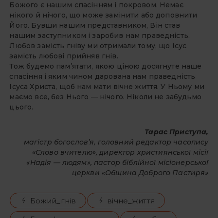
Божого є нашим спасінням і покровом. Немає
нікого й нічого, що може замінити або допов­нити
Його. Бувши нашим представником, Він став
нашим заступником і заробив нам праведність.
Любов замість гніву ми отримали тому, що Ісус
замість любові прийняв гнів.
Тож будемо пам’ятати, якою ціною досягнуте наше
спасіння і яким чином дарована нам праведність
Ісуса Христа, щоб нам мати вічне життя. У Ньому ми
маємо все, без Нього — нічого. Ніколи не забудьмо
цього.
Тарас Приступа,
магістр богослов’я, головний редактор часопису
«Слово вчителю», директор християнської місії
«Надія — людям», пастор біблійної місіонерської
церкви «Община Доброго Пастиря»
Божий_гнів
вічне_життя