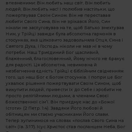
впевненими: Він любить наш світ, Він любить
людей, Він любить нас! І полюбив настільки, що
пожертвував Своїм Сином. Він не переставав
любити Свого Сина, Він не зрікався Його, Син
ніколи не заслуговував на те, щоб Батько знехтував
Ним, у Трійці завжди була абсолютна гармонія в
стосунках, яка цілковито задовольняла Отця, Сина і
Святого Духа, і Господь ніколи не мав ні в чому
потреби. Наш Триєдиний Бог щасливий,
блаженний, благословенний, Йому нічого не бракує
для радості. Ця абсолютна, невимовна й
незбагненна єдність Трійці є біблійним свідченням
того, що наш Бог є Богом стосунків. І попри це Бог
ухвалює рішення пожертвувати Своїм Сином, щоб
викупити людей, привести їх до Себе і зробити не
просто релігійними людьми, а членами Своєї
божественної сім’ї. Він приєднує нас до «Божої
Істоти» (2 Петр. 1:4). Завдяки Його любові й
обітницям ми стаємо учасниками Його слави.
Тепер зупинимося на словах «послав Свого Сина на
світ» (Ів. 3:17). Ісус Христос став посланцем Неба, Бог