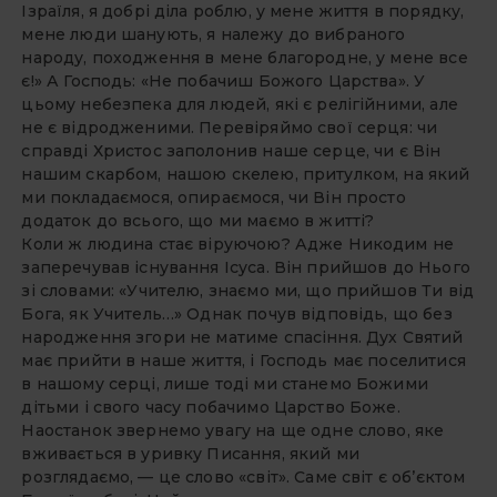
Ізраїля, я добрі діла роблю, у мене життя в порядку,
мене люди шанують, я належу до вибраного
народу, походження в мене благородне, у мене все
є!» А Господь: «Не побачиш Божого Царства». У
цьому небезпека для людей, які є релігійними, але
не є відродженими. Перевіряймо свої серця: чи
справді Христос заполонив наше серце, чи є Він
нашим скарбом, нашою скелею, притулком, на який
ми покладаємося, опираємося, чи Він просто
додаток до всього, що ми маємо в житті?
Коли ж людина стає віруючою? Адже Никодим не
заперечував існування Ісуса. Він прийшов до Нього
зі словами: «Учителю, знаємо ми, що прийшов Ти від
Бога, як Учитель…» Однак почув відповідь, що без
народження згори не матиме спасіння. Дух Святий
має прийти в наше життя, і Господь має поселитися
в нашому серці, лише тоді ми станемо Божими
дітьми і свого часу побачимо Царство Боже.
Наостанок звернемо увагу на ще одне слово, яке
вживається в уривку Писання, який ми
розглядаємо, — це слово «світ». Саме світ є об’єктом