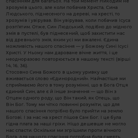
спасінням для багатьох. На той момент Никодим не
зрозумів цього, але коли побачив Христа, Сина
Людського, піднесеного на дереві, на хресті, то
зрозумів і увірував. Він увірував, коли побачив Ісу­са
розп’ятим. Отже, Син Людський, подібно до мідного
змія в пустелі, був піднесений, щоб захистити нас
від древнього змія, яким усі ми вжалені. Єдина
можливість нашого спасіння — у Божому Сині Ісусі
Христі. У Ньому нам дароване віч­не життя, і це
неодноразово повторюється в нашому тексті (вір­ші
14, 16, 36).
Стосовно Сина Божого в цьому уривку ще
вживається слово «Єдинородний». Найчастіше ми
сприймаємо його в тому розумінні, що в Бога Отця
єдиний Син, але є й інше значення — що Він з
Отцем одного роду, що Він такий, як Отець, що
Він Бог. Тому ми чітко повинні розуміти, що для
нашого спасіння потрібно було прийти на землю
Богові. І за нас на хрест пішов Сам Бог. І це була
гідна плата за наші гріхи. Ніщо дешевше не могло
нас спасти. Оскільки ми згрішили проти вічного
Бога, для нашого спасіння потрібна була смерть