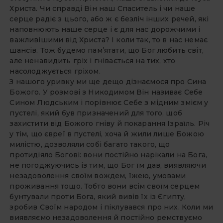
Христа. Чи справді Він наш Спаситель і чи наше
серце радіє з цього, або ж є безліч інших речей, які
наповнюють наше серце і є для нас дорожчими і
важливішими від Христа? І коли так, то в нас немає
шансів. Тож будемо пам’ятати, що Бог любить світ,
але ненавидить гріх і гнівається на тих, хто
насолоджується гріхом.
З нашого уривку ми ще дещо дізнаємося про Сина
Божого. У розмові з Никодимом Він називає Себе
Сином Людським і порівнює Себе з мідним змієм у
пустелі, який був призначений для того, щоб
захистити від Божого гніву й покарання Ізраїль. Річ
у тім, що євреї в пустелі, хоча й жили лише Божою
милістю, дозволяли собі багато такого, що
протидіяло Богові: вони постійно нарікали на Бога,
не погоджуючись із тим, що Бог їм дав, виявляючи
незадоволення своїм вождем, їжею, умовами
проживання тощо. Тобто вони всім своїм серцем
бунтували проти Бога, який вивів їх із Єгипту,
зробив Своїм народом і піклувався про них. Коли ми
виявляємо незадоволення й постійно ремствуємо