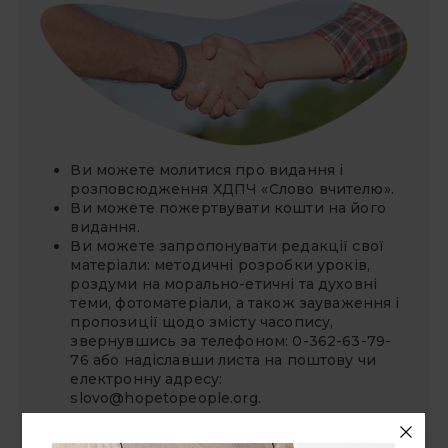
Ви можете молитися про видання і
розповсюдження ХДПЧ «Слово вчителю».
Ви можете
пожертвувати
кошти на його
видання.
Ви можете запропонувати редакції свої
матеріали: методичні розробки уроків,
роздуми на морально-етичні та духовні
теми, фотоматеріали, а також зауваження і
пропозиції щодо змісту часопису,
звернувшись за телефоном: 0-362-63-79-
76 або надіславши листа на поштову чи
електронну адресу:
slovo@hopetopeople.org
.