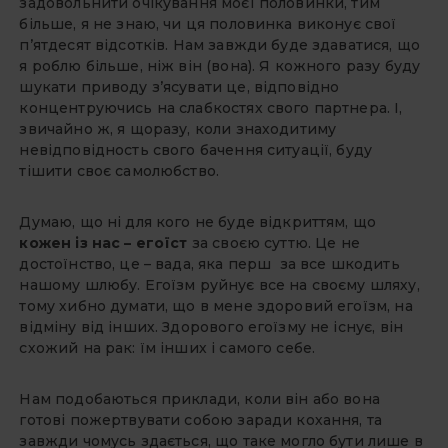
задовольнити очікування моєї половинки, тим
більше, я не знаю, чи ця половинка виконує свої
п’ятдесят відсотків. Нам завжди буде здаватися, що
я роблю більше, ніж він (вона). Я кожного разу буду
шукати приводу з’ясувати це, відповідно
концентруючись на слабкостях свого партнера. І,
звичайно ж, я щоразу, коли знаходитиму
невідповідность свого бачення ситуації, буду
тішити своє самолюбство.
Думаю, що ні для кого не буде відкриттям, що
кожен із нас – егоїст
за своєю суттю. Це не
достоїнство, це – вада, яка перш за все шкодить
нашому шлюбу. Егоїзм руйнує все на своєму шляху,
тому хибно думати, що в мене здоровий егоїзм, на
відміну від інших. Здорового егоїзму не існує, він
схожий на рак: їм інших і самого себе.
Нам подобаються приклади, коли він або вона
готові пожертвувати собою заради кохання, та
завжди чомусь здається, що таке могло бути лише в