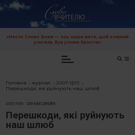
S
k
i
p
t
o
c
«Нести Слово Боже — ось наша мета, щоб кожний
o
учитель був учнем Христа!»
n
t
e
n
t
Головна
журнал
2007-1(01)
Перешкоди, які руйнують наш шлюб
2007-1(01)
СПРАВИ СІМЕЙНІ
Перешкоди, які руйнують
наш шлюб