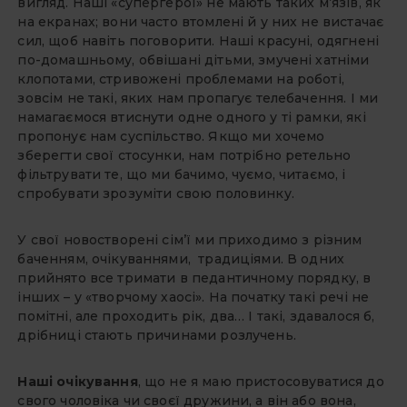
вигляд. Наші «супергерої» не мають таких м’язів, як
на екранах; вони часто втомлені й у них не вистачає
сил, щоб навіть поговорити. Наші красуні, одягнені
по-домашньому, обвішані дітьми, змучені хатніми
клопотами, стривожені проблемами на роботі,
зовсім не такі, яких нам пропагує телебачення. І ми
намагаємося втиснути одне одного у ті рамки, які
пропонує нам суспільство. Якщо ми хочемо
зберегти свої стосунки, нам потрібно ретельно
фільтрувати те, що ми бачимо, чуємо, читаємо, і
спробувати зрозуміти свою половинку.
У свої новостворені сім’ї ми приходимо з різним
баченням, очікуваннями, традиціями. В одних
прийнято все тримати в педантичному порядку, в
інших – у «творчому хаосі». На початку такі речі не
помітні, але проходить рік, два… І такі, здавалося б,
дрібниці стають причинами розлучень.
Наші очікування
, що не я маю пристосовуватися до
свого чоловіка чи своєї дружини, а він або вона,