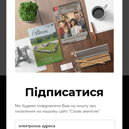
СУВІЙ БЛОҐІВ
«Надія — людям»
Національний університет "Острозька
академія"
Ноїв Ковчег
Слово про слово
Цінності
Головна
Про нас
Архів журналу
Контакт
Пожертви