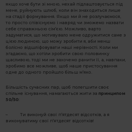
якщо хоче бути зі мною, нехай підлаштовується під
мене, руйнують шлюб, коли він знаходиться лише
на стадії формування. Якщо ми й не розлучаємося,
то просто співіснуємо і навряд чи зможемо назвати
себе справжньою сім’єю. Можливо, варто
задуматися, що мотивувало мене одружитися саме з
цією людиною, що можу зробити я, аби менш
болісно відшліфовувати наші нерівності. Коли ми
згадаємо, що хотіли зробити свою половинку
щасливою, тоді ми не захочемо ранити її, а, навпаки,
зробимо все можливе, щоб наше пристосування
одне до одного пройшло більш м’яко.
Більшість сучасних пар, щоб полегшити своє
спільне існування, намагаються жити за
принципом
50/50
:
– Ти виконуй свої п’ятдесят відсотків, а я
виконуватиму свої п’ятдесят відсотків!