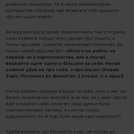
далекому минулому. Та й наше самозакохане
суспільство спонукає нас вимагати собі кращого:
«Бо ми цього варті!»
За задумом Бога, шлюб повинен мати такі стосунки,
коли кожен в першу чергу думає про іншого, а
потім про себе. Скажете, неможливо! Можливо, бо
таким шлюб задумав Бог:
«Нічого не робіть на
перекір чи з марнославства, але в покорі
вважайте одне одного більшим за себе. Нехай
кожний дбає не про себе, а про інших» (Новий
Завіт, Послання до филип’ян, 2 розділ, 3-4 вірші).
Легко любити людину більше за себе, коли у неї так
багато позитивних якостей, а не так, як у моєї (мого)!
Але згадаймо себе, коли всі наші думки були
сконцентровані на тому, з ким ми скоро
одружимося. Чи й тоді були лише одні недоліки?!
Треба визнати, що більшість з нас не готова до