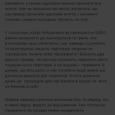
Звичайно, з таким підходом можна прожити все
життя. Але чи зможемо ми чесно зізнатися, що
насправді прожили щасливе життя, і зможемо
сміливо сказати молодим: «Живіть, як ми!»
У стосунках, котрі побудовані за принципом 50/50,
важко зрозуміти, де закінчується та грань, яка
розподіляє наші обов’язки, і ми завжди оцінюємо
та критикуємо нашого партнера, свідомо чи
підсвідомо. Хочете себе перевірити? Візьміть два
аркуші паперу, на одному напишіть недоліки свого
подружнього партнера, а на іншому – переваги. Я
думаю, що більшості з нас потрібно буде взяти ще
декілька аркушів для недоліків. Нічого дивного,
адже це природно для нас бачити в інших те, чого
не бачимо в собі.
Майже завжди критика викликає біль та образу, які,
в свою чергу, ведуть до відчуження. Такі стосунки
приречені на провал через нездатність