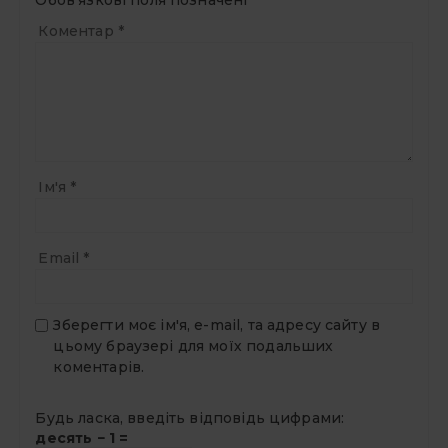
Обов’язкові поля позначені
*
Коментар
*
Ім'я
*
Email
*
Зберегти моє ім'я, e-mail, та адресу сайту в
цьому браузері для моїх подальших
коментарів.
Будь ласка, введіть відповідь цифрами:
десять − 1 =