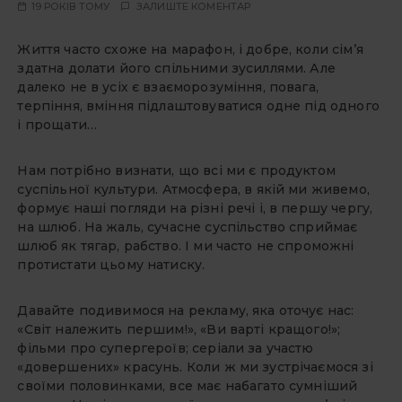
19 РОКІВ ТОМУ
ЗАЛИШТЕ КОМЕНТАР
Життя часто схоже на марафон, і добре, коли сім’я
здатна долати його спільними зусиллями. Але
далеко не в усіх є взаєморозуміння, повага,
терпіння, вміння підлаштовуватися одне під одного
і прощати…
Нам потрібно визнати, що всі ми є продуктом
суспільної культури. Атмосфера, в якій ми живемо,
формує наші погляди на різні речі і, в першу чергу,
на шлюб. На жаль, сучасне суспільство сприймає
шлюб як тягар, рабство. І ми часто не спроможні
протистати цьому натиску.
Давайте подивимося на рекламу, яка оточує нас:
«Світ належить першим!», «Ви варті кращого!»;
фільми про супергероїв; серіали за участю
«довершених» красунь. Коли ж ми зустрічаємося зі
своїми половинками, все має набагато сумніший