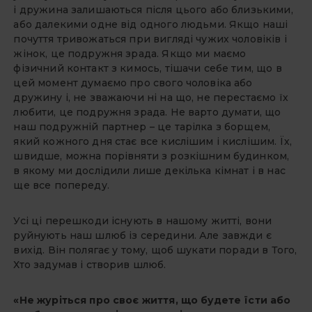
і дружина залишаються після цього або близькими,
або далекими одне від одного людьми. Якщо наші
почуття тривожаться при вигляді чужих чоловіків і
жінок, це подружня зрада. Якщо ми маємо
фізичний контакт з кимось, тішачи себе тим, що в
цей момент думаємо про свого чоловіка або
дружину і, не зважаючи ні на що, не перестаємо їх
любити, це подружня зрада. Не варто думати, що
наш подружній партнер – це тарілка з борщем,
який кожного дня стає все кислішим і кислішим. Їх,
швидше, можна порівняти з розкішним будинком,
в якому ми дослідили лише декілька кімнат і в нас
ще все попереду.
Усі ці перешкоди існують в нашому житті, вони
руйнують наш шлюб із середини. Але завжди є
вихід. Він полягає у тому, щоб шукати поради в Того,
Хто задумав і створив шлюб.
«Не журіться про своє життя, що будете їсти або