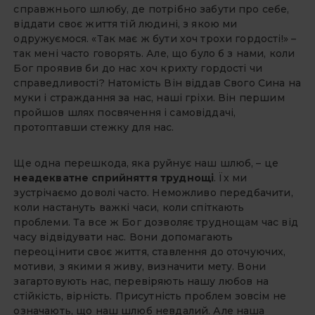
справжнього шлюбу, де потрібно забути про себе,
віддати своє життя тій людині, з якою ми
одружуємося. «Так має ж бути хоч трохи гордості!» –
так мені часто говорять. Але, що було б з нами, коли
Бог проявив би до нас хоч крихту гордості чи
справедливості? Натомість Він віддав Свого Сина на
муки і страждання за нас, наші гріхи. Він першим
пройшов шлях посвячення і самовіддачі,
протоптавши стежку для нас.
Ще одна перешкода, яка руйнує наш шлюб, – це
неадекватне сприйняття
труднощі
. Їх ми
зустрічаємо доволі часто. Неможливо передбачити,
коли настануть важкі часи, коли спіткають
проблеми. Та все ж Бог дозволяє труднощам час від
часу відвідувати нас. Вони допомагають
переоцінити своє життя, ставлення до оточуючих,
мотиви, з якими я живу, визначити мету. Вони
загартовують нас, перевіряють нашу любов на
стійкість, вірність. Присутність проблем зовсім не
означають, що наш шлюб невдалий. Але наша