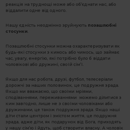
реакція на труднощі може або об’єднати нас, або
віддалити одне від одного.
Нашу єдність неодмінно зруйнують
позашлюбні
стосунки
.
Позашлюбні стосунки можна охарактеризувати як
будь-які стосунки з кимось або чимось, що займає
час, увагу, енергію, які потрібно було б віддати
чоловікові або дружині, своїй сім’ї.
Якщо для нас робота, друзі, футбол, телесеріали
дорожчі за наших половинок, це подружня зрада.
Якщо ми вважаємо, що своїми мріями,
сподіваннями, переживаннями можемо ділитися з
ким завгодно, лише не з своїми чоловіками або
дружинами, це також подружня зрада. Якщо наші
діти стали центром і змістом життя, це подружня
зрада, адже діти, як подарунок від Бога, приходять
у нашу сім’ю і йдуть, щоб створити власну. А чоловік