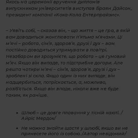
Якось на церемонії вручення дипломів
випускникам університетів виступав Браян Дайсон,
президент компанії «Кока-Кола Ентерпрайзис».
– Уявіть собі, – сказав він, – що життя – це гра, в якій
вам доводиться жонглювати п’ятьма м’ячами. Ці
м’ячі – робота, сім’я, здоров’я, друзі і дух – вам
постійно доводиться утримувати в повітрі.
Незабаром ви зрозумієте, що робота – це гумовий
м’яч. Якщо він випаде, то підстрибне догори. Але
решта чотири м’ячі – сім’я, здоров’я, друзі і дух –
зроблені зі скла. Якщо один із них випаде, він
надщербиться, потріскається, а, можливо,
розіб’ється. Якщо він впаде, ніколи вже не буде
таким, як раніше.
Шлюб – це довге плавання у тісній каюті. /
Айріс Мердок/
Не можна знайти щастя у шлюбі, якщо ви не
принесете його із собою. /Автор невідомий/