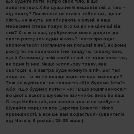
що будете пити, ні про своє тіло, в що
зодягнетеся. Хіба душа не більша від їжі, а тіло –
від одягу? Погляньте на птахів небесних, що не
сіють, не жнуть, не збирають у клуні, а ваш
Небесний Отець годує їх; хіба ви не цінніші від
них? Хто ж із вас, турбуючись може додати до
свого росту хоч один лікоть? І чого про одяг
клопочетеся? Погляньте на польові лілеї, як вони
ростуть: не працюють і не прядуть; та кажу вам,
що й Соломон у всій своїй
славі не зодягався так,
як одна із них. Якщо ж польову траву, яка
сьогодні є, а завтра буде вкинута в піч, Бог так
зодягає, то чи не краще зодягне вас, маловіри?
Тож не журіться і не говоріть: «Що будемо їсти?»
Або: «Що будемо пити?» Чи: «В що зодягнемося?»
Бо цього всього шукають язичники. Знає бо ваш
Отець Небесний, що всього цього потребуєте.
Шукайте перш за все Царства Божого і Його
праведності, а все це вам додасться» (Євангеліє
від Матвія, 6 розділ, 25-33 вірші).