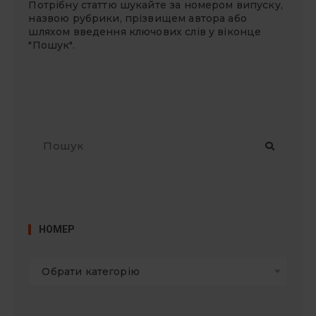
Потрібну статтю шукайте за номером випуску,
назвою рубрики, прізвищем автора або
шляхом введення ключових слів у віконце
"Пошук".
П
о
ш
у
к
:
НОМЕР
Обрати категорію