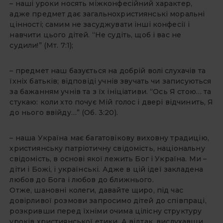
– наші уроки носять міжконфесійний характер,
адже предмет дає загальнохристиянські моральні
цінності; самим не засуджувати інші конфесії і
навчити цього дітей. “Не судіть, щоб і вас не
судили!” (Мт. 7:1);
– предмет наш базується на добрій волі слухачів та
їхніх батьків; відповіді учнів звучать чи записуються
за бажанням учнів та з їх ініціативи. “Ось Я стою… та
стукаю: коли хто почує Мій голос і двері відчинить, Я
до нього ввійду…” (Об. 3:20).
– наша Україна має багатовікову виховну традицію,
християнську патріотичну свідомість, національну
свідомість, в основі якої лежить Бог і Україна. Ми –
діти і Божі, і українські. Адже в цій ідеї закладена
любов до Бога і любов до ближнього.
Отже, шановні колеги, давайте щиро, під час
довірливої розмови запросимо дітей до співпраці,
розкривши перед їхніми очима цілісну структуру
уроків християнської етики. А відтак, вислухавши