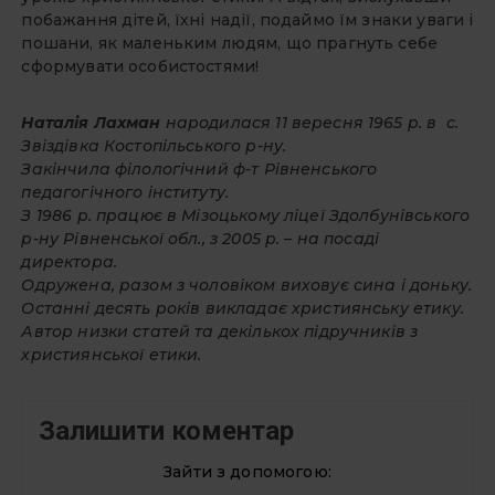
побажання дітей, їхні надії, подаймо їм знаки уваги і
пошани, як маленьким людям, що прагнуть себе
сформувати особистостями!
Наталія Лахман
народилася 11 вересня 1965 р. в с.
Звіздівка Костопільського р-ну.
Закінчила філологічний ф-т Рівненського
педагогічного інституту.
З 1986 р. працює в Мізоцькому ліцеї Здолбунівського
р-ну Рівненської обл., з 2005 р. – на посаді
директора.
Одружена, разом з чоловіком виховує сина і доньку.
Останні десять років викладає християнську етику.
Автор низки статей та декількох підручників з
християнської етики.
Залишити коментар
Зайти з допомогою: