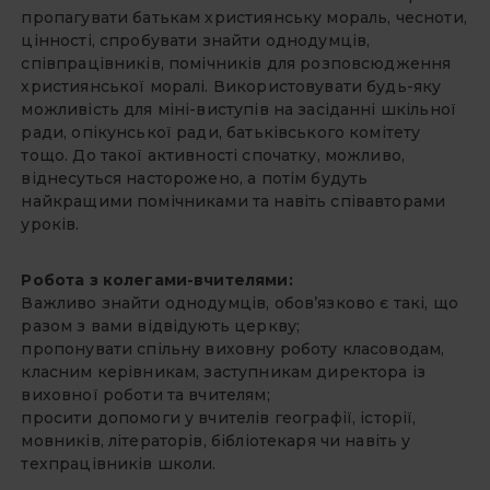
пропагувати батькам християнську мораль, чесноти,
цінності, спробувати знайти однодумців,
співпрацівників, помічників для розповсюдження
християнської моралі. Використовувати будь-яку
можливість для міні-виступів на засіданні шкільної
ради, опікунської ради, батьківського комітету
тощо. До такої активності спочатку, можливо,
віднесуться насторожено, а потім будуть
найкращими помічниками та навіть співавторами
уроків.
Робота з колегами-вчителями:
Важливо знайти однодумців, обов’язково є такі, що
разом з вами відвідують церкву;
пропонувати спільну виховну роботу класоводам,
класним керівникам, заступникам директора із
виховної роботи та вчителям;
просити допомоги у вчителів географії, історії,
мовників, літераторів, бібліотекаря чи навіть у
техпрацівників школи.