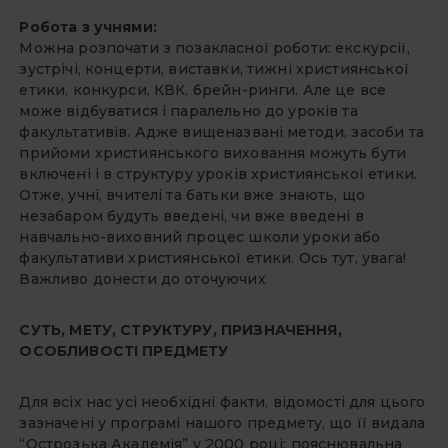
Робота з учнями:
Можна розпочати з позакласної роботи: екскурсії,
зустрічі, концерти, виставки, тижні християнської
етики, конкурси, КВК, брейн-ринги. Але це все
може відбуватися і паралельно до уроків та
факультативів. Адже вищеназвані методи, засоби та
прийоми християнського виховання можуть бути
включені і в структуру уроків християнської етики.
Отже, учні, вчителі та батьки вже знають, що
незабаром будуть введені, чи вже введені в
навчально-виховний процес школи уроки або
факультативи християнської етики. Ось тут, увага!
Важливо донести до оточуючих
СУТЬ, МЕТУ, СТРУКТУРУ, ПРИЗНАЧЕННЯ,
ОСОБЛИВОСТІ ПРЕДМЕТУ
Для всіх нас усі необхідні факти, відомості для цього
зазначені у програмі нашого предмету, що її видала
“Острозька Академія” у 2000 році: пояснювальна