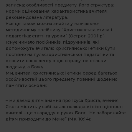
записка; особливості предмету; його структура;
норми оцінювання; характеристика вчителя;
рекомендована література.
Усе це також можна знайти у навчально-
методичному посібнику “Християнська етика і
педагогіка: статті та уроки” (Острог, 2001 р.).
Існує чимало посібників, підручників, які
допоможуть вчителю християнської етики бути
постійно на пульсі християнської педагогіки та
вносити свою лепту в цю справу, не стільки
людську, а Божу.
Ми, вчителі християнської етики, серед багатьох
особливостей цього предмету повинні щоденно
пам’ятати основні:
– ми даємо дітям знання про Ісуса Христа, вчення
Якого містить у собі загальнолюдські вічні цінності;
вчителі – це знаряддя в руках Бога; “Не забороняйте
дітям приходити до Мене” (Мк. 10:14);