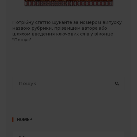
Потрібну статтю шукайте за номером випуску,
назвою рубрики, прізвищем автора або
шляхом введення ключових слів у віконце
"Пошук".
П
о
ш
у
к
:
НОМЕР