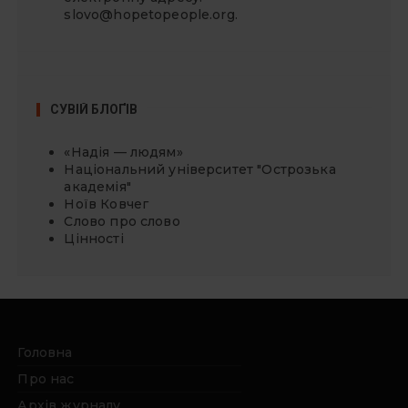
slovo@hopetopeople.org
.
СУВІЙ БЛОҐІВ
«Надія — людям»
Національний університет "Острозька
академія"
Ноїв Ковчег
Слово про слово
Цінності
Головна
Про нас
Архів журналу