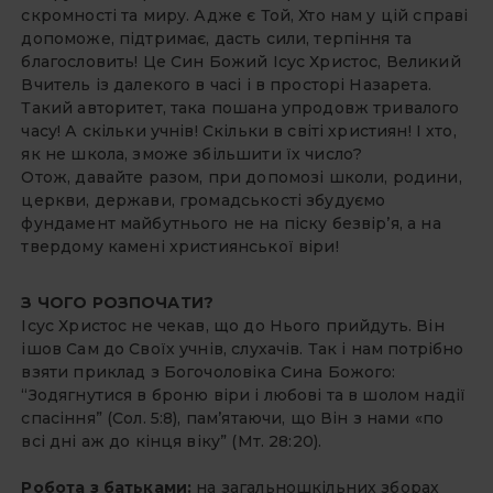
скромності та миру. Адже є Той, Хто нам у цій справі
допоможе, підтримає, дасть сили, терпіння та
благословить! Це Син Божий Ісус Христос, Великий
Вчитель із далекого в часі і в просторі Назарета.
Такий авторитет, така пошана упродовж тривалого
часу! А скільки учнів! Скільки в світі християн! І хто,
як не школа, зможе збільшити їх число?
Отож, давайте разом, при допомозі школи, родини,
церкви, держави, громадськості збудуємо
фундамент майбутнього не на піску безвір’я, а на
твердому камені християнської віри!
З ЧОГО РОЗПОЧАТИ?
Ісус Христос не чекав, що до Нього прийдуть. Він
ішов Сам до Своїх учнів, слухачів. Так і нам потрібно
взяти приклад з Богочоловіка Сина Божого:
“Зодягнутися в броню віри і любові та в шолом надії
спасіння” (Сол. 5:8), пам’ятаючи, що Він з нами «по
всі дні аж до кінця віку” (Мт. 28:20).
Робота з батьками:
на загальношкільних зборах