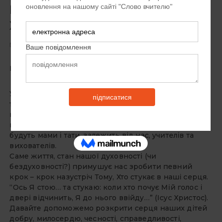
виховання молоді на
християнських цінностях
19 РОКІВ ТОМУ
ЗАЛИШТЕ КОМЕНТАР
Шановні колеги!
Усі ми з вами розуміємо, що майбутнє залежить від
тих маленьких людей, які сьогодні сидять за
шкільною партою. Якими будуть завтра лікарі,
вчителі, бізнесмени, керівники різних рівнів, якими
будуть мами і тати, залежить від нас, учителів та
вихователів.
Саме життя, стан нашої духовності (чи
бездуховності?) примушує нас зробити певний
крок – крок назустріч Тому, Хто стукає в наші серця.
“Ось Я стою… та стукаю: коли хто почує Мій голос і
двері відчинить, Я до нього ввійду…” (Ісус Христос).
Давайте допоможемо розкрити серця наших дітей
добру, милосердю, чесності, справедливості,