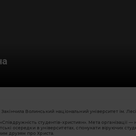
на
. Закінчила Волинський національний університет ім. Лесі
 «Співдружність студентів-християн». Мета організації 
тські осередки в університетах, спонукати віруючих студ
ючим друзям про Христа.