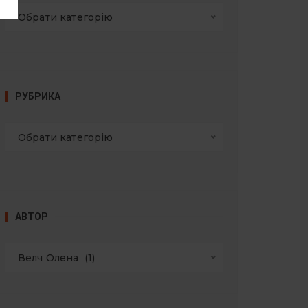
Обрати категорію
РУБРИКА
Обрати категорію
АВТОР
Велч Олена  (1)