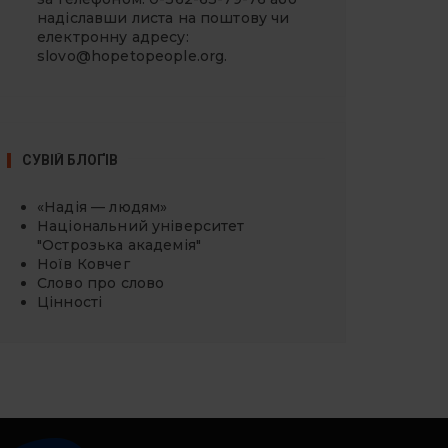
надіславши листа на поштову чи
електронну адресу:
slovo@hopetopeople.org
.
СУВІЙ БЛОҐІВ
«Надія — людям»
Національний університет
"Острозька академія"
Ноїв Ковчег
Слово про слово
Цінності