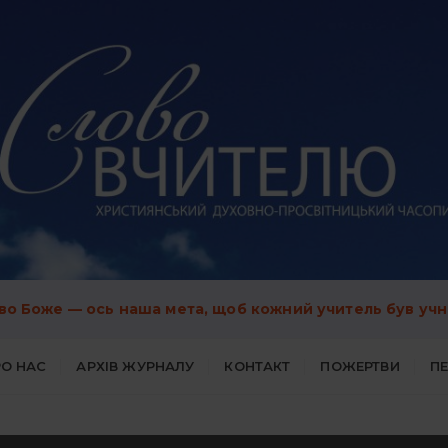
во Боже — ось наша мета, щоб кожний учитель був учн
О НАС
АРХІВ ЖУРНАЛУ
КОНТАКТ
ПОЖЕРТВИ
П