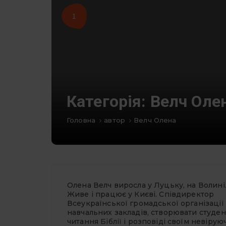
1
Категорія:
Велч Оле
Головна
автор
Велч Олена
Олена Велч виросла у Луцьку, на Волині
Живе і працює у Києві. Співдиректор
Всеукраїнської громадської організації
навчальних закладів, створювати студен
читання Біблії і розповіді своїм невіру