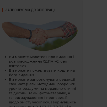
ЗАПРОШУЄМО ДО СПІВПРАЦІ
Ви можете молитися про видання і
розповсюдження ХДПЧ «Слово
вчителю».
Ви можете
пожертвувати
кошти на
його видання.
Ви можете запропонувати редакції
свої матеріали: методичні розробки
уроків, роздуми на морально-етичні
та духовні теми, фотоматеріали, а
також зауваження і пропозиції
щодо змісту часопису, звернувшись
за телефоном: 0-362-63-79-76 або