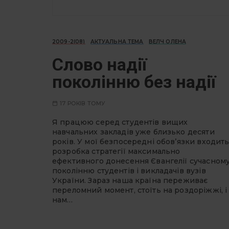
2009-2(08)
АКТУАЛЬНА ТЕМА
ВЕЛЧ ОЛЕНА
Слово надії
поколінню без надії
17 РОКІВ ТОМУ
Я працюю серед студентів вищих
навчальних закладів уже близько десяти
років. У мої безпосередні обов’язки входит
розробка стратегії максимально
ефективного донесення Євангелії сучасном
поколінню студентів і викладачів вузів
України. Зараз наша країна переживає
переломний момент, стоїть на роздоріжжі, і
нам…