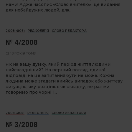
нами! Адже часопис «Слово вчителю» це видання
для небайдужих людей, для…
2008-4(06)
РЕДКОЛЕГІЯ
СЛОВО РЕДАКТОРА
№ 4/2008
18 РОКІВ ТОМУ
Як на вашу думку, який період життя людини
найскладніший? На перший погляд, єдиної
відповіді на це запитання бути не може. Кожна
людина може згадати якийсь випадок або життєву
ситуацію, яку розцінює як складну, не раз ми
говоримо про чорні і…
2008-3(05)
РЕДКОЛЕГІЯ
СЛОВО РЕДАКТОРА
№ 3/2008