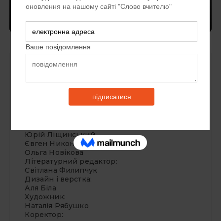
Головна
автор
редколегія
Головний редактор:
Тарас Приступа
Редакційна колегія:
Тетяна Артерчук
Олег Блощук
Олександр Бондарчук
Руслана Ковальчук
Юрій Ліщинський
Євген Никонюк
Ольга Новікова
Літературний редактор:
Світлана Филипчук
Дизайн і верстка:
Аля Біла
Художник:
Наталія Рябушко
Коректор: