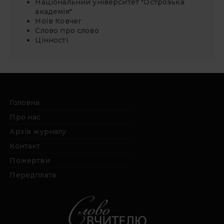
Національний університет "Острозька
академія"
Ноїв Ковчег
Слово про слово
Цінності
Головна
Про нас
Архів журналу
Контакт
Пожертви
Передплата