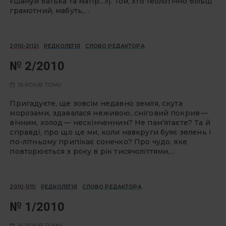
«шануй батька та матір…»). Той, хто теологічно більш
грамотний, мабуть,…
2010-2(12)
РЕДКОЛЕГІЯ
СЛОВО РЕДАКТОРА
№ 2/2010
16 РОКІВ ТОМУ
Пригадуєте, ще зовсім недавно земля, скута
морозами, здавалася неживою, сніговий покрив —
вічним, холод — нескінченним? Не пам’ятаєте? Та й
справді, про що це ми, коли навкруги буяє зелень і
по-літньому припікає сонечко? Про чудо, яке
повторюється з року в рік тисячоліттями,…
2010-1(11)
РЕДКОЛЕГІЯ
СЛОВО РЕДАКТОРА
№ 1/2010
16 РОКІВ ТОМУ