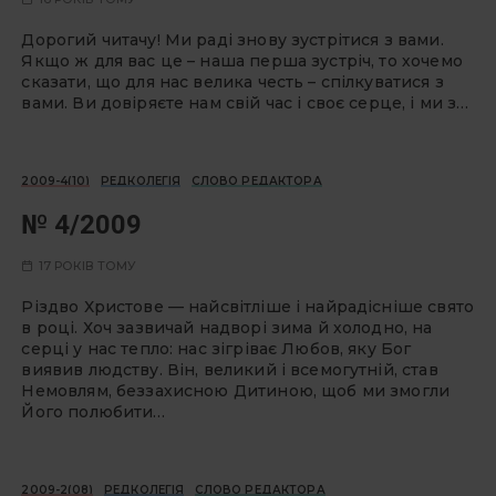
Дорогий читачу! Ми раді знову зустрітися з вами.
Якщо ж для вас це – наша перша зустріч, то хочемо
сказати, що для нас велика честь – спілкуватися з
вами. Ви довіряєте нам свій час і своє серце, і ми з…
2009-4(10)
РЕДКОЛЕГІЯ
СЛОВО РЕДАКТОРА
№ 4/2009
17 РОКІВ ТОМУ
Різдво Христове — найсвітліше і найрадісніше свято
в році. Хоч зазвичай надворі зима й холодно, на
серці у нас тепло: нас зігріває Любов, яку Бог
виявив людству. Він, великий і всемогутній, став
Немовлям, беззахисною Дитиною, щоб ми змогли
Його полюбити…
2009-2(08)
РЕДКОЛЕГІЯ
СЛОВО РЕДАКТОРА