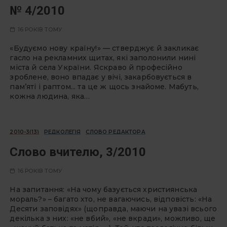
№ 4/2010
16 РОКІВ ТОМУ
«Будуємо нову країну!» — стверджує й закликає
гасло на рекламних щитах, які заполонили нині
міста й села України. Яскраво й професійно
зроблене, воно впадає у вічі, закар­бовується в
пам’яті і раптом... та це ж щось знайоме. Мабуть,
кожна людина, яка…
2010-3(13)
РЕДКОЛЕГІЯ
СЛОВО РЕДАКТОРА
Cлово вчителю, 3/2010
16 РОКІВ ТОМУ
На запитання: «На чому базується християнська
мораль?» – багато хто, не вагаючись, відповість: «На
Десяти заповідях» (щоправда, маючи на увазі всього
декілька з них: «не вбий», «не вкради», можливо, ще