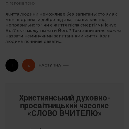
18 РОКІВ ТОМУ
Життя людини неможливе без запитань: хто я? як
мені відрізняти добро від зла, правильне від
неправильного? чи є життя після смерті? чи існує
Бог? як я можу пізнати Його? Такі запитання можна
назвати неминучими запитаннями життя. Коли
людина починає давати…
П
1
2
НАСТУПНА
а
г
і
н
Християнський духовно-
а
ц
просвітницький часопис
і
«СЛОВО ВЧИТЕЛЮ»
я
з