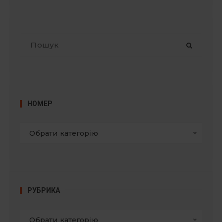
П
о
ш
у
к
:
НОМЕР
Обрати категорію
РУБРИКА
Обрати категорію