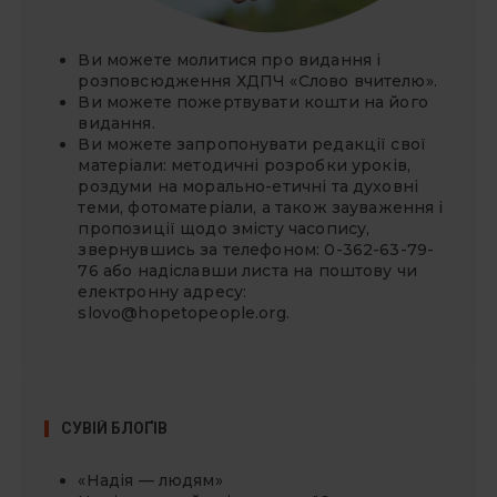
Ви можете молитися про видання і
розповсюдження ХДПЧ «Слово вчителю».
Ви можете
пожертвувати
кошти на його
видання.
Ви можете запропонувати редакції свої
матеріали: методичні розробки уроків,
роздуми на морально-етичні та духовні
теми, фотоматеріали, а також зауваження і
пропозиції щодо змісту часопису,
звернувшись за телефоном: 0-362-63-79-
76 або надіславши листа на поштову чи
електронну адресу:
slovo@hopetopeople.org
.
СУВІЙ БЛОҐІВ
«Надія — людям»