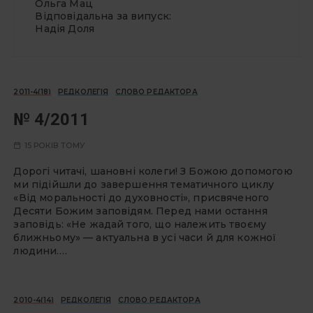
Ольга Мац
Відповідальна за випуск:
Надія Доля
2011-4(18)
РЕДКОЛЕГІЯ
СЛОВО РЕДАКТОРА
№ 4/2011
15 РОКІВ ТОМУ
Дорогі читачі, шановні колеги! З Божою допомогою
ми підійшли до завершення тематичного циклу
«Від моральності до духовності», присвяченого
Десяти Божим заповідям. Перед нами остання
заповідь: «Не жадай того, що належить твоєму
ближньому» — актуальна в усі часи й для кожної
людини.…
2010-4(14)
РЕДКОЛЕГІЯ
СЛОВО РЕДАКТОРА