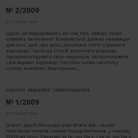
№ 2/2009
17 РОКІВ ТОМУ
Друзі, чи задумувались ви над тим, навіщо люди
ставлять запитання? Виявляється, далеко незавжди
для того, щоб про щось дізнатися, тобто отримати
відповідь. Часто це спосіб розпочати розмову,
продемонструвати свою ерудицію, запропонувати
свій варіант відповіді. Постійні читачі часопису
«Слово вчителю», безперечно,…
2009-1(07)
РЕДКОЛЕГІЯ
СЛОВО РЕДАКТОРА
№ 1/2009
17 РОКІВ ТОМУ
Дорогі друзі! Ми щиро раді вітати Вас, наших
постійних читачів і нових передплатників, у новому,
2009-му році. Дякуємо за те, що Ви є, і за те, що Ви з