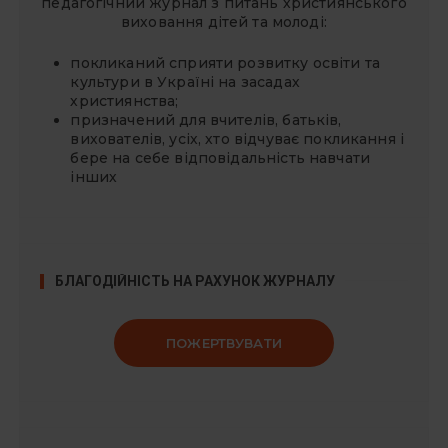
педагогічний журнал з питань християнського
а
виховання дітей та молоді:
п
покликаний сприяти розвитку освіти та
и
культури в Україні на засадах
с
християнства;
і
призначений для вчителів, батьків,
вихователів, усіх, хто відчуває покликання і
в
бере на себе відповідальність навчати
інших
БЛАГОДІЙНІСТЬ НА РАХУНОК ЖУРНАЛУ
ПОЖЕРТВУВАТИ