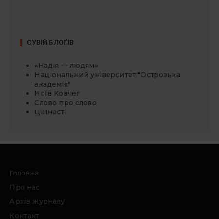
СУВІЙ БЛОҐІВ
«Надія — людям»
Національний університет "Острозька
академія"
Ноїв Ковчег
Слово про слово
Цінності
Головна
Про нас
Архів журналу
Контакт