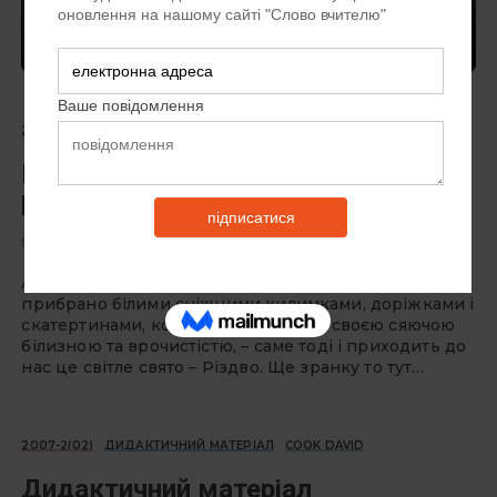
Головна
автор
Page 147
2007-2(02)
МОЛОДЬ У ПОШУКУ
ЧУДОВЕЦЬ АНЖЕЛА
Подарунок Ісусові (сценарій
різдвяного позакласного заходу)
19 РОКІВ ТОМУ
Автор. Саме серед зими, коли все вже вдосталь
прибрано білими сніжними килимками, доріжками і
скатертинами, коли все вражає нас своєю сяючою
білизною та врочистістю, – саме тоді і приходить до
нас це світле свято – Різдво. Ще зранку то тут…
2007-2(02)
ДИДАКТИЧНИЙ МАТЕРІАЛ
СOOK DAVID
Дидактичний матеріал