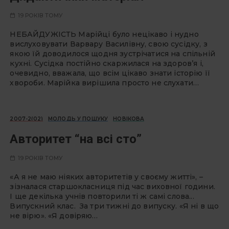
19 РОКІВ ТОМУ
НЕБАЙДУЖІСТЬ Марійці було нецікаво і нудно
вислуховувати Варвару Василівну, свою сусідку, з
якою їй доводилося щодня зустрічатися на спільній
кухні. Сусідка постійно скаржилася на здоров’я і,
очевидно, вважала, що всім цікаво знати історію її
хвороби. Марійка вирішила просто не слухати…
2007-2(02)
МОЛОДЬ У ПОШУКУ
НОВІКОВА
Авторитет “на всі сто”
19 РОКІВ ТОМУ
«А я не маю ніяких авторитетів у своєму житті», –
зізналася старшокласниця під час виховної години.
І ще декілька учнів повторили ті ж самі слова...
Випускний клас. За три тижні до випуску. «Я ні в що
не вірю». «Я довіряю…