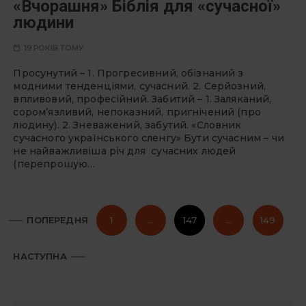
«Вчорашня» Біблія для «сучасної»
людини
19 РОКІВ ТОМУ
Просунутий – 1. Прогресивний, обізнаний з
модними тенденціями, сучасний. 2. Серйозний,
впливовий, професійний. Забитий – 1. Заляканий,
сором’язливий, непоказний, пригнічений (про
людину). 2. Зневажений, забутий. «Словник
сучасного українського сленгу» Бути сучасним – чи
не найважливіша річ для сучасних людей
(перепрошую…
П
ПОПЕРЕДНЯ
1
…
147
…
149
а
г
НАСТУПНА
і
н
а