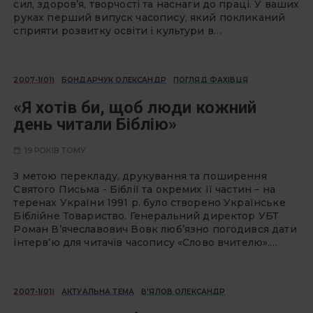
сил, здоров’я, творчості та наснаги до праці. У ваших
руках перший випуск часопису, який покликаний
сприяти розвитку освіти і культури в…
2007-1(01)
БОНДАРЧУК ОЛЕКСАНДР
ПОГЛЯД ФАХІВЦЯ
«Я хотів би, щоб люди кожний
день читали Біблію»
19 РОКІВ ТОМУ
З метою перекладу, друкування та поширення
Святого Письма - Бiблiї та окремих її частин – на
теренах України 1991 р. було створено Українське
Бiблiйне Товариство. Генеральний директор УБТ
Роман В’ячеславович Вовк люб’язно погодився дати
інтерв’ю для читачів часопису «Слово вчителю».…
2007-1(01)
АКТУАЛЬНА ТЕМА
В'ЯЛОВ ОЛЕКСАНДР