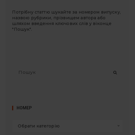
Потрібну статтю шукайте за номером випуску,
назвою рубрики, прізвищем автора або
шляхом введення ключових слів у віконце
"Пошук".
П
о
ш
у
к
:
НОМЕР
Обрати категорію