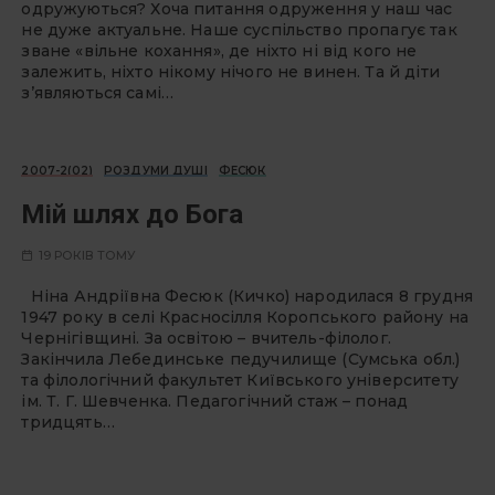
одружуються? Хоча питання одруження у наш час
не дуже актуальне. Наше суспільство пропагує так
зване «вільне кохання», де ніхто ні від кого не
залежить, ніхто нікому нічого не винен. Та й діти
з’являються самі…
2007-2(02)
РОЗДУМИ ДУШІ
ФЕСЮК
Мій шлях до Бога
19 РОКІВ ТОМУ
Ніна Андріївна Фесюк (Кичко) народилася 8 грудня
1947 року в селі Красносілля Коропського району на
Чернігівщині. За освітою – вчитель-філолог.
Закінчила Лебединське педучилище (Сумська обл.)
та філологічний факультет Київського університету
ім. Т. Г. Шевченка. Педагогічний стаж – понад
тридцять…