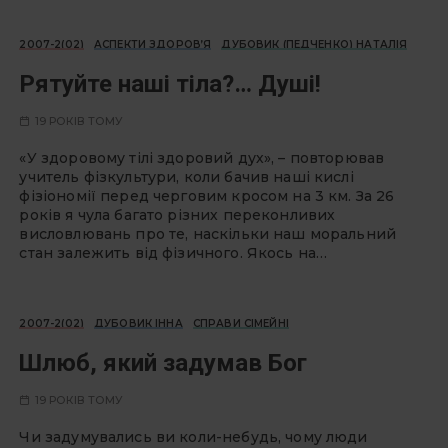
2007-2(02)
АСПЕКТИ ЗДОРОВ’Я
ДУБОВИК (ПЕДЧЕНКО) НАТАЛІЯ
Рятуйте наші тіла?… Душі!
19 РОКІВ ТОМУ
«У здоровому тілі здоровий дух», – повторював
учитель фізкультури, коли бачив наші кислі
фізіономії перед черговим кросом на 3 км. За 26
років я чула багато різних переконливих
висловлювань про те, наскільки наш моральний
стан залежить від фізичного. Якось на…
2007-2(02)
ДУБОВИК ІННА
СПРАВИ СІМЕЙНІ
Шлюб, який задумав Бог
19 РОКІВ ТОМУ
Чи задумувались ви коли-небудь, чому люди