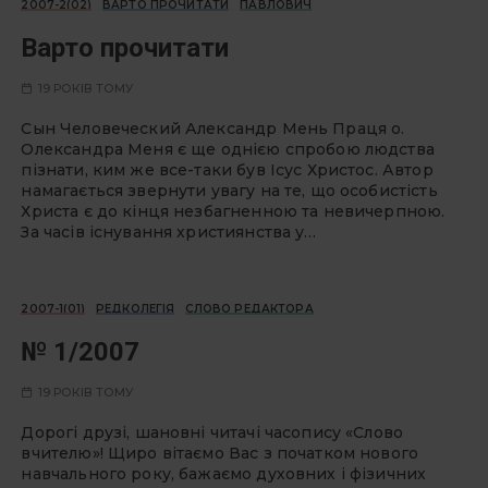
2007-2(02)
ВАРТО ПРОЧИТАТИ
ПАВЛОВИЧ
Варто прочитати
19 РОКІВ ТОМУ
Сын Человеческий Александр Мень Праця о.
Олександра Меня є ще однією спробою людства
пізнати, ким же все-таки був Ісус Христос. Автор
намагається звернути увагу на те, що особистість
Христа є до кінця незбагненною та невичерпною.
За часів існування християнства у…
2007-1(01)
РЕДКОЛЕГІЯ
СЛОВО РЕДАКТОРА
№ 1/2007
19 РОКІВ ТОМУ
Дорогі друзі, шановні читачі часопису «Слово
вчителю»! Щиро вітаємо Вас з початком нового
навчального року, бажаємо духовних і фізичних