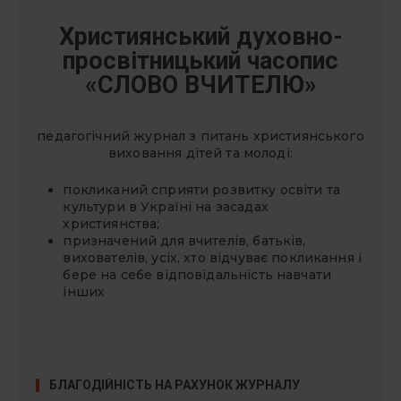
ц
і
Християнський духовно-
я
просвітницький часопис
з
«СЛОВО ВЧИТЕЛЮ»
а
п
педагогічний журнал з питань християнського
и
виховання дітей та молоді:
с
покликаний сприяти розвитку освіти та
і
культури в Україні на засадах
в
християнства;
призначений для вчителів, батьків,
вихователів, усіх, хто відчуває покликання і
бере на себе відповідальність навчати
інших
БЛАГОДІЙНІСТЬ НА РАХУНОК ЖУРНАЛУ