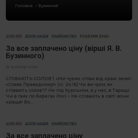
Головна
Бузинний
2010-1(11)
ДОЛЯ НАДІЯ
ЗНАЙОМСТВО
РОЗДУМИ ДУШІ
За все заплачено ціну (вірші Я. В.
Бузинного)
16 РОКІВ ТОМУ
СПІВАЮТЬ СОЛОВ’Ї «Ми чуємо співи від краю землі:
«Слава Праведному!» (Іс. 24:16) Чи ви чули, як
співають солов’ї? Не під Курськом, а у нас, в Таращі,
Чи в гаях по берегах Росі – Не співають в світі вони
краще! Бо…
2010-1(11)
ДОЛЯ НАДІЯ
ЗНАЙОМСТВО
За все заплачено ціну