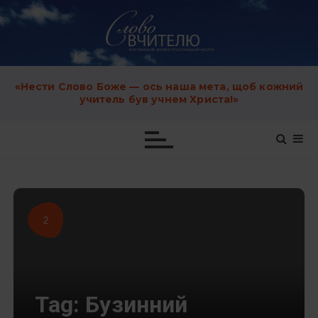
S
k
i
p
t
o
c
«Нести Слово Боже — ось наша мета, щоб кожний
o
учитель був учнем Христа!»
n
t
e
n
t
2
Tag:
Бузинний