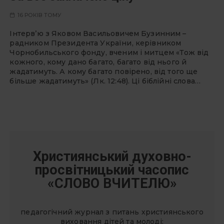
16 РОКІВ ТОМУ
Інтерв’ю з Яковом Васильовичем Бузинним –
радником Президента України, керівником
Чорнобильського фонду, вченим і митцем «Тож від
кожного, кому дано багато, багато від нього й
жадатимуть. А кому багато повірено, від того ще
більше жадатимуть» (Лк. 12:48). Ці біблійні слова…
Християнський духовно-
просвітницький часопис
«СЛОВО ВЧИТЕЛЮ»
педагогічний журнал з питань християнського
виховання дітей та молоді: