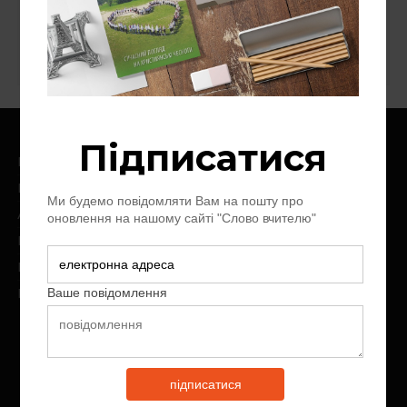
Ноїв Ковчег
Слово про слово
Цінності
Головна
Про нас
Архів журналу
Контакт
Пожертви
Передплата