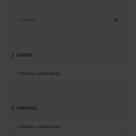
П
о
ш
у
к
:
НОМЕР
Обрати категорію
РУБРИКА
Обрати категорію