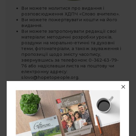
Ви можете молитися про видання і
розповсюдження ХДПЧ «Слово вчителю».
Ви можете
пожертвувати
кошти на його
видання.
Ви можете запропонувати редакції свої
матеріали: методичні розробки уроків,
роздуми на морально-етичні та духовні
теми, фотоматеріали, а також зауваження і
пропозиції щодо змісту часопису,
звернувшись за телефоном: 0-362-63-79-
76 або надіславши листа на поштову чи
електронну адресу:
slovo@hopetopeople.org
.
СУВІЙ БЛОҐІВ
«Надія — людям»
Національний університет "Острозька
академія"