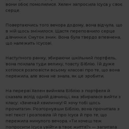
вони обоє помолилися. Хелен запросила Iсуса у своє
серце.
Повертаючись того вечора додому, вона відчула, що
в ній щось змінилося. Щастя переповнило серце
дівчинки. Смуток зник. Вона була твердо впевнена,
що належить Iсусові.
Наступного ранку, збираючи шкільний портфель,
вона поклала туди велику, товсту Біблію. Їй дуже
хотілося розповісти всьому класові про те, що вона
пережила, але вона не знала, як це зробити.
На перерві Хелен вийняла Біблію з портфеля й
сказала вслід одній дівчинці, яка збиралася вийти з
класу: «Зачекай хвилинку! Я хочу тобі щось
прочитати». Розгорнувши Біблію, вона прочитала з
неї текст і розповіла їй про Iсуса й про те, що
пережила минулого вечора. «Ти хочеш теж
попросити Iсуса увійти в твоє життя?» — запитала