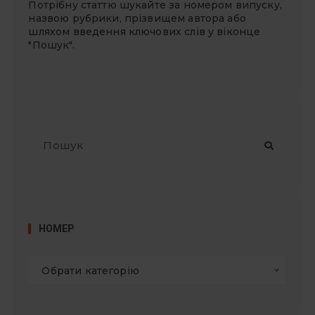
Потрібну статтю шукайте за номером випуску,
назвою рубрики, прізвищем автора або
шляхом введення ключових слів у віконце
"Пошук".
П
о
ш
у
к
:
НОМЕР
Обрати категорію