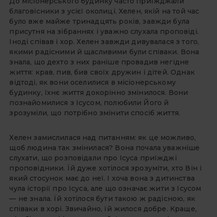
До місіонерського будинку часто приїжджали
благовісники з усієї околиці. Хелен, якій на той час
було вже майже тринадцять років, завжди була
присутня на зібраннях і уважно слухала проповіді.
Iноді співав і хор. Хелен завжди дивувалася з того,
якими радісними й щасливими були співаки. Вона
знала, що дехто з них раніше провадив негідне
життя: крав, пив, бив своїх дружин і дітей. Однак
відтоді, як вони оселилися в місіонерському
будинку, їхнє життя докорінно змінилося. Вони
познайомилися з Iсусом, полюбили Його й
зрозуміли, що потрібно змінити спосіб життя.
Хелен замислилася над питанням: як це можливо,
щоб людина так змінилася? Вона почала уважніше
слухати, що розповідали про Iсуса приїжджі
проповідники. Їй дуже хотілося зрозуміти, хто Він і
який стосунок має до неї. I хоча вона з дитинства
чула історії про Iсуса, але що означає жити з Iсусом
— не знала. Їй хотілося бути такою ж радісною, як
співаки в хорі. Звичайно, їй жилося добре. Краще,