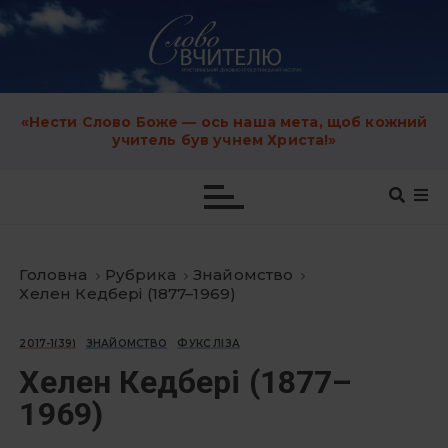
S
k
i
p
t
o
c
«Нести Слово Боже — ось наша мета, щоб кожний
o
учитель був учнем Христа!»
n
t
e
n
t
Головна
Рубрика
Знайомство
Хелен Кедбері (1877–1969)
2017-1(39)
ЗНАЙОМСТВО
ФУКС ЛІЗА
Хелен Кедбері (1877–
1969)