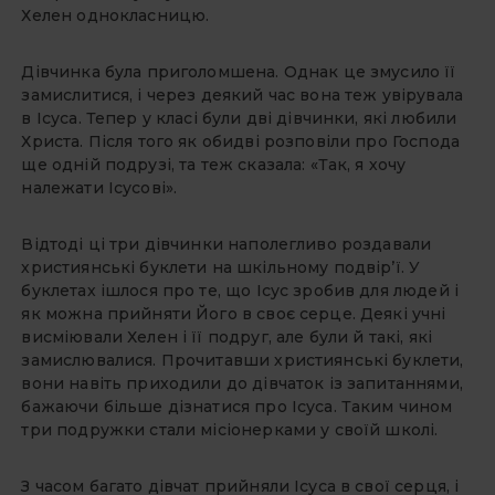
Хелен однокласницю.
Дівчинка була приголомшена. Однак це змусило її
замислитися, і через деякий час вона теж увірувала
в Iсуса. Тепер у класі були дві дівчинки, які любили
Христа. Після того як обидві розповіли про Господа
ще одній подрузі, та теж сказала: «Так, я хочу
належати Iсусові».
Відтоді ці три дівчинки наполегливо роздавали
християнські буклети на шкільному подвір’ї. У
буклетах ішлося про те, що Iсус зробив для людей і
як можна прийняти Його в своє серце. Деякі учні
висміювали Хелен і її подруг, але були й такі, які
замислювалися. Прочитавши християнські буклети,
вони навіть приходили до дівчаток із запитаннями,
бажаючи більше дізнатися про Iсуса. Таким чином
три подружки стали місіонерками у своїй школі.
З часом багато дівчат прийняли Iсуса в свої серця, і