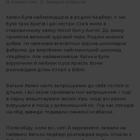
9 РОКІВ ТОМУ
ЗАЛИШТЕ КОМЕНТАР
Хелен була наймолодшою в родині Кедбері. У неї
було троє братів і дві сестри. Сім’я жила в
старовинному замку Мослі Хол у Англії. До замку
прилягав великий чудовий парк. Родині жилося
добре. Їм належала всесвітньо відома шоколадна
фабрика, де виробляли найсмачніший шоколад
«Кедбері». Але найважливіше: батьки були
віруючими й любили Iсуса Христа. Вони
розповідали дітям історії з Біблії.
Батьки Хелен часто запрошували до себе гостей із
дітьми, і всі охоче приймали їхні запрошення. I тоді
в парку влаштовували веселі ігри. Iноді всі разом
вирушали в похід у довколишній ліс. Під час походів
на обід завжди подавали смажені ковбаски.
Після обіду, коли всі, ситі й задоволені, лежали на
галявині, батько Кедбері розповідав якусь історію з