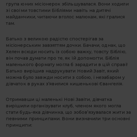
група юних місіонерок збільшувалася. Вони ходили
зі своїми товстими Бібліями навіть на дитячі
майданчики, читаючи вголос малюкам, які гралися
там.
Батько з великою радістю спостерігав за
місіонерським завзяттям дочки. Бачачи, однак, що
Хелен всюди носить із собою важку, товсту Біблію,
він почав думати про те, як їй допомогти. Біблія
маленького формату могла б зарадити в цій справі!
Батько вирішив надрукувати Новий Завіт, який
можна було завжди носити з собою, і незабаром у
дівчаток в руках з’явилися кишенькові Євангелія.
Отримавши ці маленькі Нові Завіти, дівчатка
вирішили організувати клуб, членом якого могла
стати будь-яка дівчинка, що зобов’язувалася жити за
певними принципами. Вони визначили три основні
принципи: