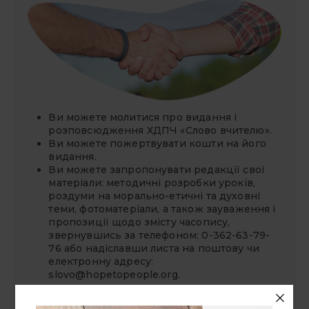
Ви можете молитися про видання і
розповсюдження ХДПЧ «Слово вчителю».
Ви можете
пожертвувати
кошти на його
видання.
Ви можете запропонувати редакції свої
матеріали: методичні розробки уроків,
роздуми на морально-етичні та духовні
теми, фотоматеріали, а також зауваження і
пропозиції щодо змісту часопису,
звернувшись за телефоном: 0-362-63-79-
76 або надіславши листа на поштову чи
електронну адресу:
slovo@hopetopeople.org
.