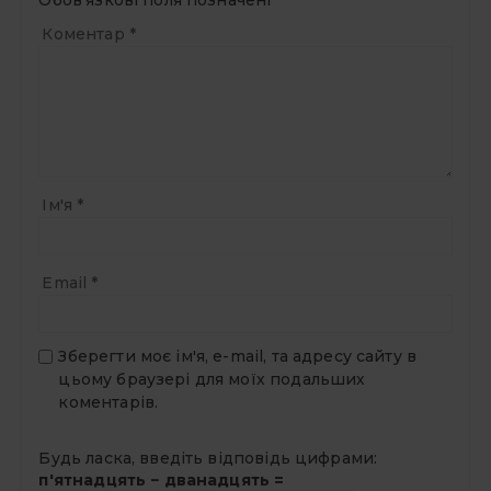
Обов’язкові поля позначені
*
Коментар
*
Ім'я
*
Email
*
Зберегти моє ім'я, e-mail, та адресу сайту в
цьому браузері для моїх подальших
коментарів.
Будь ласка, введіть відповідь цифрами:
п'ятнадцять − дванадцять =