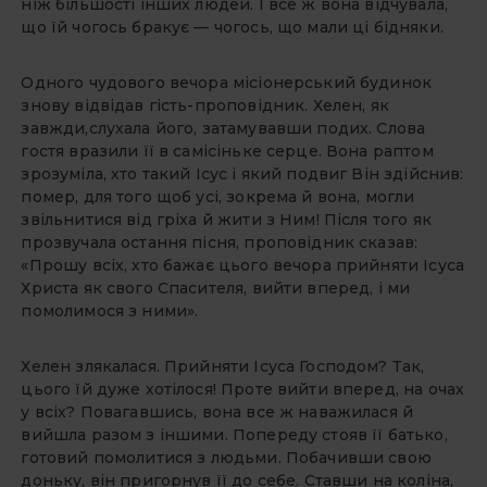
ніж більшості інших людей. I все ж вона відчувала,
що їй чогось бракує — чогось, що мали ці бідняки.
Одного чудового вечора місіонерський будинок
знову відвідав гість-проповідник. Хелен, як
завжди,слухала його, затамувавши подих. Слова
гостя вразили її в самісіньке серце. Вона раптом
зрозуміла, хто такий Iсус і який подвиг Він здійснив:
помер, для того щоб усі, зокрема й вона, могли
звільнитися від гріха й жити з Ним! Після того як
прозвучала остання пісня, проповідник сказав:
«Прошу всіх, хто бажає цього вечора прийняти Iсуса
Христа як свого Спасителя, вийти вперед, і ми
помолимося з ними».
Хелен злякалася. Прийняти Iсуса Господом? Так,
цього їй дуже хотілося! Проте вийти вперед, на очах
у всіх? Повагавшись, вона все ж наважилася й
вийшла разом з іншими. Попереду стояв її батько,
готовий помолитися з людьми. Побачивши свою
доньку, він пригорнув її до себе. Ставши на коліна,