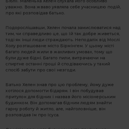
Біблії. Маленька Хелен слухала його особливо
уважно. Вона жваво уявляла себе учасницею подій,
про які розповідав батько.
Подорослішавши, Хелен почала замислюватися над
тим, чи справедливо це, що їй так добре живеться,
тоді як інші люди страждають. Неподалік від Мослі
Холу розташоване місто Бірмінгем. У цьому місті
багато людей жили в жахливих умовах, тому що
були дуже бідні. Багато пили, витрачаючи на
спиртне останні гроші й сподіваючись у такий
спосіб забути про свої незгоди.
Батько Хелен знав про цю проблему, йому дуже
хотілося допомогти бідарям. I він побудував
притулок для бідних і назвав його місіонерським
будинком. Він допомагав бідним людям знайти
гарну роботу й житло, але, найголовніше, він
розповідав їм про Iсуса.