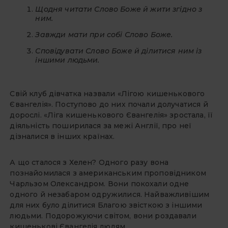
Щодня читати Слово Боже й жити згідно з
ним.
Завжди мати при собі Слово Боже.
Сповідувати Слово Боже й ділитися ним із
іншими людьми.
Свій клуб дівчатка назвали «Лігою кишенькового
Євангелія». Поступово до них почали долучатися й
дорослі. «Ліга кишенькового Євангелія» зростала, її
діяльність поширилася за межі Англії, про неї
дізналися в інших країнах.
А що сталося з Хелен? Одного разу вона
познайомилася з американським проповідником
Чарльзом Олександром. Вони покохали одне
одного й незабаром одружилися. Найважливішим
для них було ділитися Благою звісткою з іншими
людьми. Подорожуючи світом, вони роздавали
кишенькові Євангелія людям.