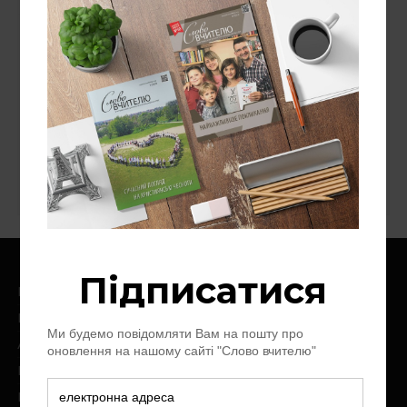
СУВІЙ БЛОҐІВ
«Надія — людям»
Національний університет "Острозька
академія"
Ноїв Ковчег
Слово про слово
Цінності
Головна
Про нас
Архів журналу
Контакт
Пожертви