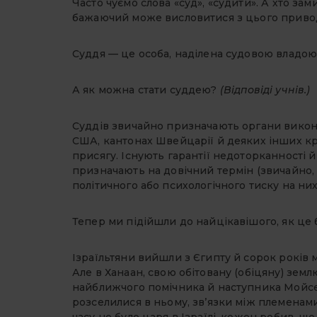
Часто чуємо слова «суд», «судити». А хто з
бажаючий може висловитися з цього приво
Суддя — це особа, наділена судовою владою
А як можна стати суддею?
(Відповіді учнів.)
Суддів звичайно призначають органи викона
США, кантонах Швейцарії й деяких інших кр
присягу. Існують гарантії недоторканності й
призначають на довічний термін (звичайно, 
політичного або психологічного тиску на них
Тепер ми підійшли до найцікавішого, як це було
Ізраїльтяни вийшли з Єгипту й сорок років
Але в Ханаан, свою обітовану (обіцяну) зем
найближчого помічника й наступника Мойсе
розселилися в ньому, зв’язки між племенами 