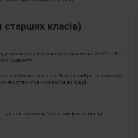
я старших класів)
читель історії Харківської приватної ЗОШ І – ІІІ ст.
ток мудрості»
зати особливе ставлення Бога до вибраного народу
ими якостями повинні володіли судді.
—
підстава престолу Твого, милість та правда