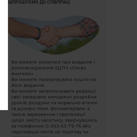
ЗАПРОШУЄМО ДО СПІВПРАЦІ
Ви можете молитися про видання і
розповсюдження ХДПЧ «Слово
вчителю».
Ви можете
пожертвувати
кошти на
його видання.
Ви можете запропонувати редакції
свої матеріали: методичні розробки
уроків, роздуми на морально-етичні
та духовні теми, фотоматеріали, а
також зауваження і пропозиції
щодо змісту часопису, звернувшись
за телефоном: 0-362-63-79-76 або
надіславши листа на поштову чи