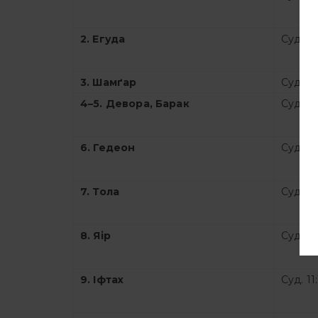
2. Егуда
Суд. 3:
3. Шамґар
Суд. 3:
4–5. Девора, Барак
Суд. 4:
6. Гедеон
Суд. 6:
7. Тола
Суд. 10:
8. Яір
Суд. 10
9. Іфтах
Суд. 11