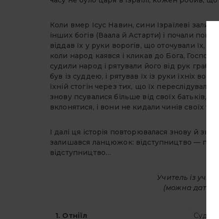
часу не було царя в Ізраїлі, кожен робив, що 
Коли вмер Ісус Навин, сини Ізраїлеві залиши
інших богів (Ваала й Астарти) і почали поклон
віддав їх у руки ворогів, що оточували їх, і
коли народ каявся і кликав до Бога, Господь
судили народ і рятували його від рук грабіжн
був із суддею, і рятував їх із руки їхніх воро
їхній стогін через тих, що їх переслідували т
знову псувалися більше від своїх батьків, щ
вклонятися, і вони не кидали чинів своїх та с
І далі ця історія повторювалася знову й зно
залишався ланцюжок: відступництво — пока
відступництво…
Учитель із учн
(можна дати н
1. Отніїл
Суд. 3: