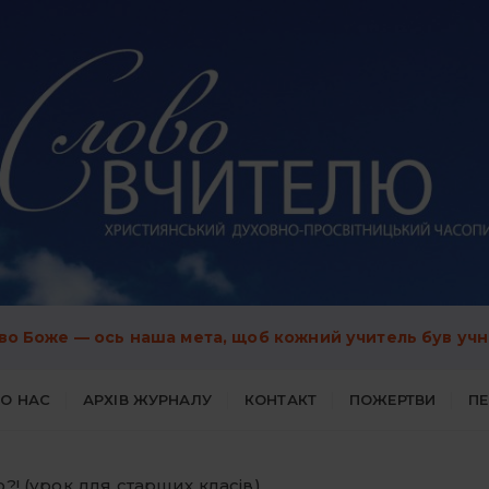
во Боже — ось наша мета, щоб кожний учитель був учн
О НАС
АРХІВ ЖУРНАЛУ
КОНТАКТ
ПОЖЕРТВИ
П
о?! (урок для старших класів)