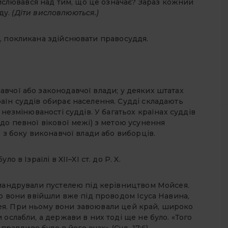
амислювався над тим, що це означає? Зараз кожний
ду.
(Діти висловлюються.)
, покликана здійснювати правосуддя.
вчої або законодавчої влади; у деяких штатах
аїн суддів обирає населення. Судді складають
 незмінюваності суддів. У багатьох країнах суддів
до певної вікової межі) з метою усунення
 з боку виконавчої влади або виборців.
 в Ізраїлі в XII–XI ст. до Р. X.
 мандрували пустелею під керівництвом Мойсея.
лю вони ввійшли вже під проводом Ісуса Навина,
я. При ньому вони завоювали цей край, широко
ослабли, а держави в них тоді ще не було. «Того