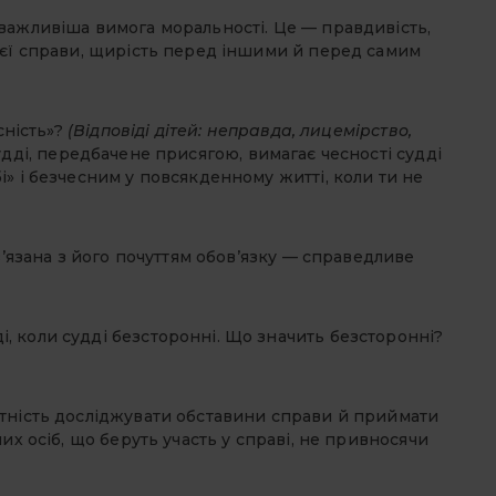
важливіша вимога моральності. Це — правдивість,
оєї справи, щирість перед іншими й перед самим
сність»?
(Відповіді дітей: неправда, лицемірство,
дді, передбачене присягою, вимагає чесності судді
» і безчесним у повсякденному житті, коли ти не
в’язана з його почуттям обов’язку — справедливе
 коли судді безсторонні. Що значить безсторонні?
тність досліджувати обставини справи й приймати
их осіб, що беруть участь у справі, не привносячи