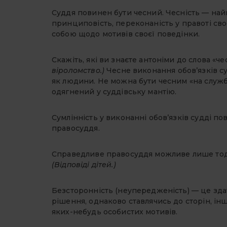
Суддя повинен бути чесний. Чесність — най
принциповість, переконаність у правоті св
собою щодо мотивів своєї поведінки.
Скажіть, які ви знаєте антоніми до слова «че
віроломство.)
Чесне виконання обов’язків су
як людини. Не можна бути чесним «на службі
одягнений у суддівську мантію.
Сумлінність у виконанні обов’язків судді по
правосуддя.
Справедливе правосуддя можливе лише тоді,
(Відповіді дітей.)
Безсторонність (неупередженість) — це зда
рішення, однаково ставлячись до сторін, інш
яких-небудь особистих мотивів.