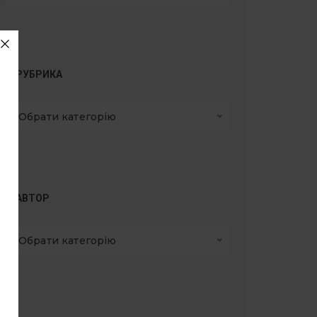
РУБРИКА
Обрати категорію
АВТОР
Обрати категорію