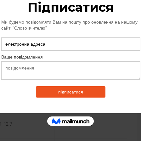
15–30
80 років спокою
31
4–5:31
40 років спокою
11–8:32
40 років спокою
1, 2
23 р. суддівства
:3, 4
22 р. суддівства
:1–12:7
6 р. суддівства