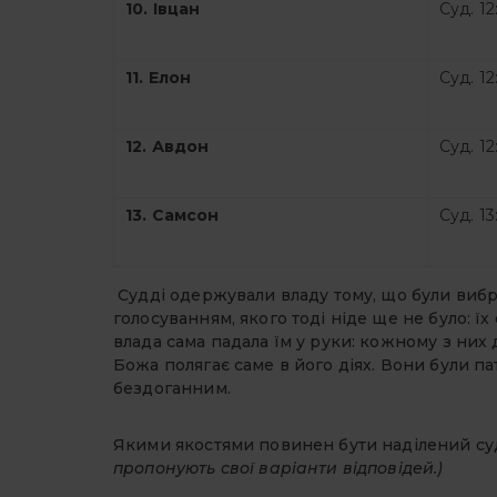
10. Івцан
Суд. 12
11. Елон
Суд. 12
12. Авдон
Суд. 12
13. Самсон
Суд. 13
Судді одержували владу тому, що були вибра
голосуванням, якого тоді ніде ще не було: їх
влада сама падала їм у руки: кожному з них
Божа полягає саме в його діях. Вони були па
бездоганним.
Якими якостями повинен бути наділений с
пропонують свої варіанти відповідей.)