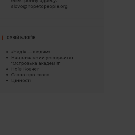
електронну адресу:
slovo@hopetopeople.org
.
СУВІЙ БЛОҐІВ
«Надія — людям»
Національний університет
"Острозька академія"
Ноїв Ковчег
Слово про слово
Цінності