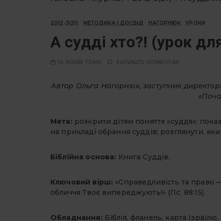
2012-3(21)
МЕТОДИКА І ДОСВІД
НАГОРНЮК
УРОКИ
А судді хто?! (урок дл
14 РОКІВ ТОМУ
ЗАЛИШТЕ КОМЕНТАР
Автор Ольга Нагорнюк, заступник директора, у
«Поча
Мета:
розкрити дітям поняття «суддя»; пока
на прикладі обрання суддів; розглянути, як
Біблійна основа:
Книга Суддів.
Ключовий вірш:
«Справедливість та право
обличчя Твоє випереджують!» (Пс. 88:15).
Обладнання:
Біблія, фланель, карта Ізраїлю.