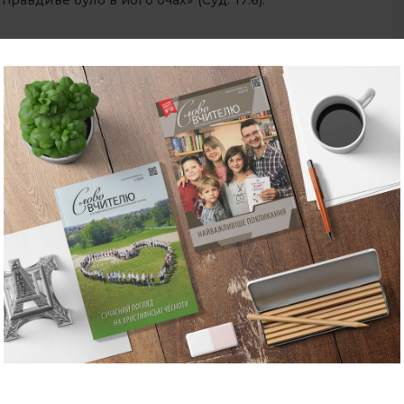
правдиве було в його очах» (Суд. 17:6).
ли Господа Бога батьків своїх і звернулися до
ятися їм. Гнів Божий запалився на Ізраїля, і Він
 не могли вже встояти перед ворогами своїми. Однак,
 змилосерджувався і ставив суддів, які мудро
иків. «А коли Господь ставив їм суддів, то Господь
гів по всі дні того судді, бо Господь жалував їх через
а гнобили їх. І бувало, як умирав той суддя, вони
об іти за іншими богами, щоб їм служити та щоб їм
воєї неслухняної дороги» (Суд. 2:18–19).
ву. Мінялися особи, деталі, сюжети. Незмінним
рання — покаяння — порятунок. І нове
ями заповнюють таблицю
а домашнє завдання).
9–11
40 років спокою