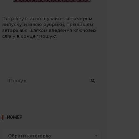
Потрібну статтю шукайте за номером
випуску, назвою рубрики, прізвищем
автора або шляхом введення ключових
слів у віконце "Пошук".
П
о
ш
у
к
:
НОМЕР
Обрати категорію