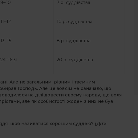
:8–10
7 р. суддівства
:11–12
10 р. суддівства
:13–15
8 р. суддівства
:24–16:31
20 р. суддівства
ні. Але не загальним, рівним і таємним
 обирав Господь. Але це зовсім не означало, що
 доводилося на ділі довести своєму народу, що воля
тріотами, але як особистості жоден з них не був
уддя, щоб називатися хорошим суддею?
(Діти