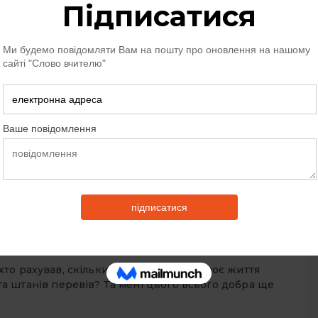
арого коня: їси за трьох, спиш за чотирьох, а робити —
це дожився… Авжеж, минули мої літа молодецькі, не
и руки. Оце двір замету та й візьмусь городи
опіт? Живи, як знаєш, а я сама собі дам раду. Оце,
а ось тут — моя. А ось тут — межа. Оце — твоя
марило? Та ми ж із тобою не один десяток літ укупі
рнулися. І щоб оце на старість, як кіт із собакою, в
 хто рахував, скільки отой голубок за своє життя
к та штанів перевів? Та мені цього всього добра ще