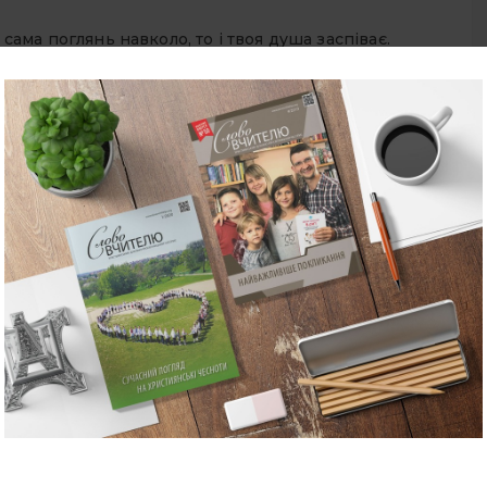
 сама поглянь навколо, то і твоя душа заспіває.
— і вишні зацвітуть, загудуть бджоли над ними,
нотрав’я.
 та рота роззявляти. Я за роботою світу Божого не
думала та й так собі надумала: чого це ти маєш весь