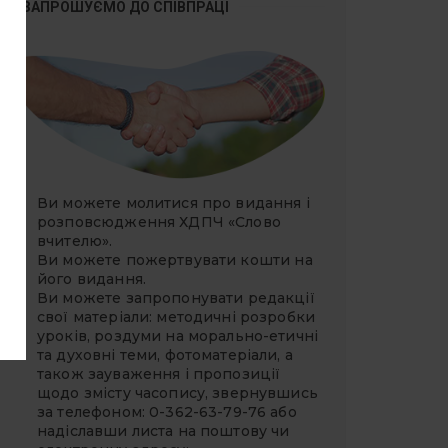
ЗАПРОШУЄМО ДО СПІВПРАЦІ
Ви можете молитися про видання і
розповсюдження ХДПЧ «Слово
вчителю».
Ви можете
пожертвувати
кошти на
його видання.
Ви можете запропонувати редакції
свої матеріали: методичні розробки
уроків, роздуми на морально-етичні
та духовні теми, фотоматеріали, а
також зауваження і пропозиції
щодо змісту часопису, звернувшись
за телефоном: 0-362-63-79-76 або
надіславши листа на поштову чи