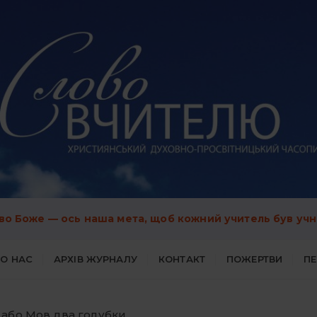
во Боже — ось наша мета, щоб кожний учитель був учн
О НАС
АРХІВ ЖУРНАЛУ
КОНТАКТ
ПОЖЕРТВИ
П
 або Мов два голубки