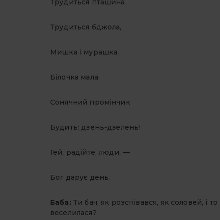
Трудиться пташина,
Трудиться бджола,
Мишка і мурашка,
Білочка мала.
Сонячний промінчик
Будить: дзень-дзелень!
Гей, радійте, люди,
—
Бог дарує день.
Баба:
Ти бач, як розспівався, як соловей, і то 
веселилася?