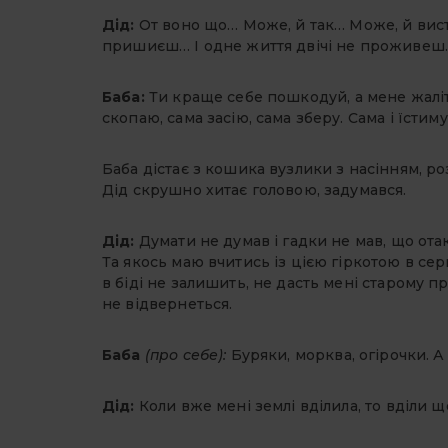
Дід:
От воно що… Може, й так… Може, й виста
пришиєш… І одне життя двічі не проживеш… 
Баба:
Ти краще себе пошкодуй, а мене жаліт
скопаю, сама засію, сама зберу. Сама і їстиму
Баба дістає з кошика вузлики з насінням, роз
Дід скрушно хитає головою, задумався.
Дід:
Думати не думав і гадки не мав, що от
Та якось маю вчитись із цією гіркотою в се
в біді не залишить, не дасть мені старому пр
не відвернеться.
Баба
(про себе):
Буряки, морква, огірочки. А
Дід:
Коли вже мені землі вділила, то вділи щ