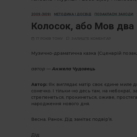
2009-3(09)
МЕТОДИКА І ДОСВІД
ПОЗАКЛАСНІ ЗАХОДИ
Колосок, або Мов два
17 РОКІВ ТОМУ
ЗАЛИШТЕ КОМЕНТАР
Музично-драматична казка (Сценарій позак
автор —
Анжела Чудовець
Автор:
Як виглядає матір своє єдине миле ди
сонечко. І тільки-но десь там, на небокраї, 
стрепенеться, прокинеться, оживе, простяга
народження нового дня.
Весна. Ранок. Дід замітає подвір’я.
Дід: