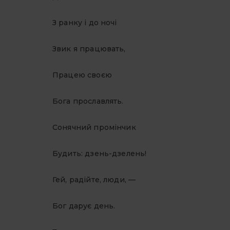
З ранку і до ночі
Звик я працювать,
Працею своєю
Бога прославлять.
Сонячний промінчик
Будить: дзень-дзелень!
Гей, радійте, люди,
—
Бог дарує день.