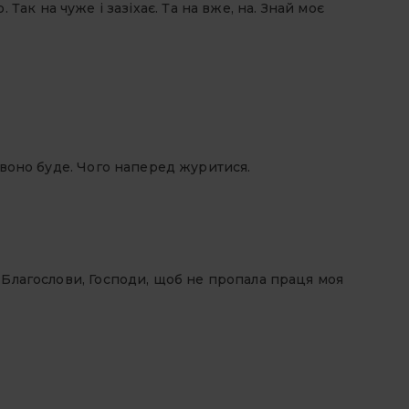
 Так на чуже і зазіхає. Та на вже, на. Знай моє
 воно буде. Чого наперед журитися.
 Благослови, Господи, щоб не пропала праця моя