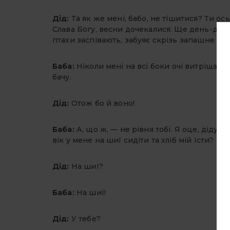
Дід:
Та як же мені, бабо, не тішитися? Ти ось
Слава Богу, весни дочекалися. Ще день-два 
птахи заспівають, забуяє скрізь запашне різ
Баба:
Ніколи мені на всі боки очі витріщати
бачу.
Дід:
Отож бо й воно!
Баба:
А, що ж, — не рівня тобі. Я оце, діду, 
вік у мене на шиї сидіти та хліб мій їсти?
Дід:
На шиї?
Баба:
На шиї!
Дід:
У тебе?