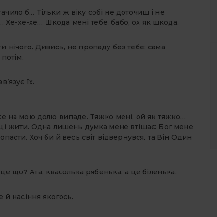
чило б… Тільки ж віку собі не доточиш і не
Хе-хе-хе… Шкода мені тебе, бабо, ох як шкода.
и нічого. Дивись, не пропаду без тебе: сама
 потім.
в’язує їх.
аке на мою долю випаде. Тяжко мені, ой як тяжко…
рці жити. Одна лишень думка мене втішає: Бог мене
опасти. Хоч би й весь світ відвернувся, та Він Один
 це що? Ага, квасолька рябенька, а це біленька.
е й насіння якогось.