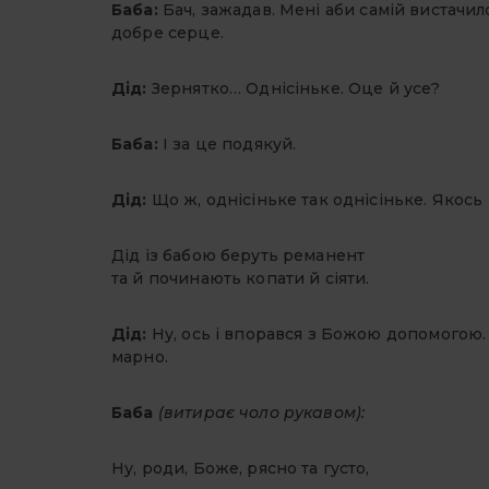
Баба:
Бач, зажадав. Мені аби самій вистачило.
добре серце.
Дід:
Зернятко… Однісіньке. Оце й усе?
Баба:
І за це подякуй.
Дід:
Що ж, однісіньке так однісіньке. Якось
Дід із бабою беруть реманент
та й починають копати й сіяти.
Дід:
Ну, ось і впорався з Божою допомогою.
марно.
Баба
(витирає чоло рукавом):
Ну, роди, Боже, рясно та густо,