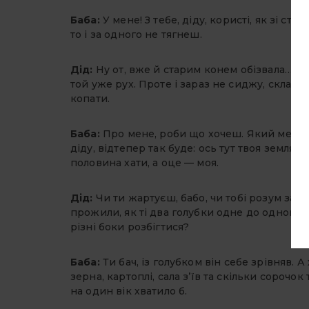
Баба:
У мене! З тебе, діду, користі, як зі ст
то і за одного не тягнеш.
Дід:
Ну от, вже й старим конем обізвала… О
той уже рух. Проте і зараз не сиджу, склавш
копати.
Баба:
Про мене, роби що хочеш. Який мені кл
діду, відтепер так буде: ось тут твоя земля, 
половина хати, а оце — моя.
Дід:
Чи ти жартуєш, бабо, чи тобі розум зать
прожили, як ті два голубки одне до одного го
різні боки розбігтися?
Баба:
Ти бач, із голубком він себе зрівняв. А
зерна, картоплі, сала з’їв та скільки сорочо
на один вік хватило б.