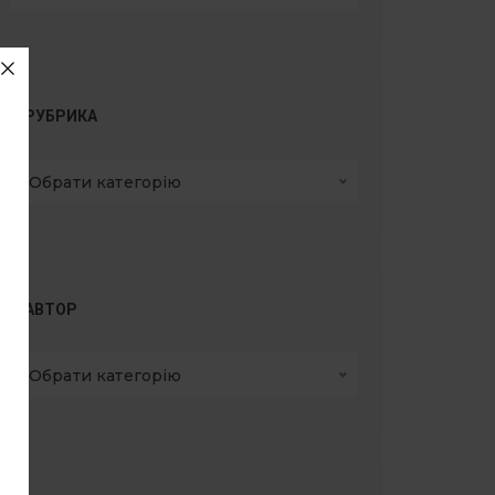
РУБРИКА
Обрати категорію
АВТОР
Обрати категорію