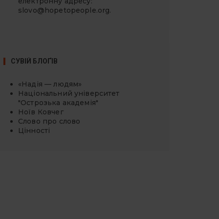
електронну адресу:
slovo@hopetopeople.org
.
СУВІЙ БЛОҐІВ
«Надія — людям»
Національний університет
"Острозька академія"
Ноїв Ковчег
Слово про слово
Цінності