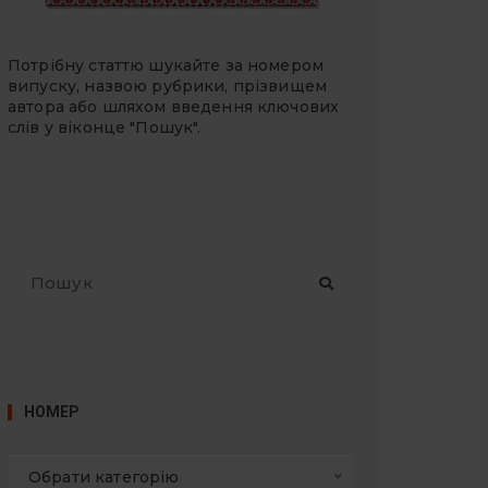
Потрібну статтю шукайте за номером
випуску, назвою рубрики, прізвищем
автора або шляхом введення ключових
слів у віконце "Пошук".
П
о
ш
у
к
:
НОМЕР
Обрати категорію