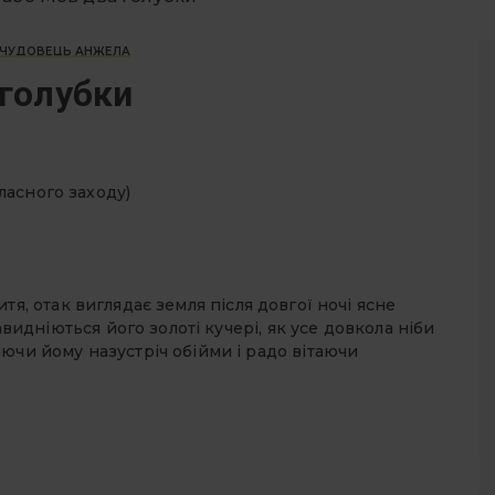
ЧУДОВЕЦЬ АНЖЕЛА
 голубки
ласного заходу)
тя, отак виглядає земля після довгої ночі ясне
завидніються його золоті кучері, як усе довкола ніби
ючи йому назустріч обійми і радо вітаючи