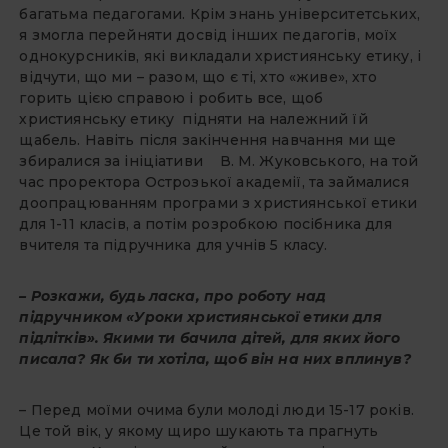
багатьма педагогами. Крім знань університетських,
я змогла перейняти досвід інших педагогів, моїх
однокурсників, які викладали християнську етику, і
відчути, що ми – разом, що є ті, хто «живе», хто
горить цією справою і робить все, щоб
християнську етику підняти на належний їй
щабель. Навіть після закінчення навчання ми ще
збиралися за ініціативи В. М. Жуковського, на той
час проректора Острозької академії, та займалися
доопрацюванням програми з християнської етики
для 1-11 класів, а потім розробкою посібника для
вчителя та підручника для учнів 5 класу.
– Розкажи, будь ласка, про роботу над
підручником «Уроки християнської етики для
підлітків». Якими ти бачила дітей, для яких його
писала? Як би ти хотіла, щоб він на них вплинув?
– Перед моїми очима були молоді люди 15-17 років.
Це той вік, у якому щиро шукають та прагнуть