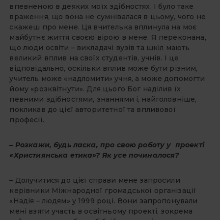
впевненою в деяких моїх здібностях. І було таке
враження, що вона не сумнівалася в цьому, чого не
скажеш про мене. Ця вчителька вплинула на моє
майбутнє життя своєю вірою в мене. Я переконана,
що люди освіти – викладачі вузів та шкіл мають
великий вплив на своїх студентів, учнів. І це
відповідально, оскільки вплив може бути різним,
учитель може «надломити» учня, а може допомогти
йому «розквітнути». Для цього Бог наділив їх
певними здібностями, знаннями і, найголовніше,
покликав до цієї авторитетної та впливової
професії.
– Розкажи, будь ласка, про свою роботу у проекті
«Християнська етика»? Як усе починалося?
– Долучитися до цієї справи мене запросили
керівники Міжнародної громадської організації
«Надія – людям» у 1999 році. Вони запропонували
мені взяти участь в освітньому проекті, зокрема