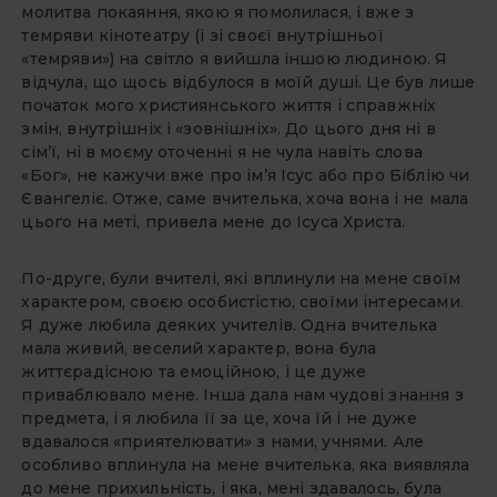
молитва покаяння, якою я помолилася, і вже з
темряви кінотеатру (і зі своєї внутрішньої
«темряви») на світло я вийшла іншою людиною. Я
відчула, що щось відбулося в моїй душі. Це був лише
початок мого християнського життя і справжніх
змін, внутрішніх і «зовнішніх». До цього дня ні в
сім’ї, ні в моєму оточенні я не чула навіть слова
«Бог», не кажучи вже про ім’я Ісус або про Біблію чи
Євангеліє. Отже, саме вчителька, хоча вона і не мала
цього на меті, привела мене до Ісуса Христа.
По-друге, були вчителі, які вплинули на мене своїм
характером, своєю особистістю, своїми інтересами.
Я дуже любила деяких учителів. Одна вчителька
мала живий, веселий характер, вона була
життєрадісною та емоційною, і це дуже
приваблювало мене. Інша дала нам чудові знання з
предмета, і я любила її за це, хоча їй і не дуже
вдавалося «приятелювати» з нами, учнями. Але
особливо вплинула на мене вчителька, яка виявляла
до мене прихильність, і яка, мені здавалось, була