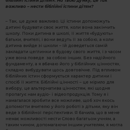
біблійні істини дітям». На твою думку, це так
важливо – нести біблійні істини дітям?
– Так, це дуже важливо. Ці істини допоможуть
дитині будувати своє життя, коли вона закінчить
школу. Поки дитина в школі, її життя «будують»
батьки, вчителі, і вони ведуть її за собою, а коли
дитина вийде зі школи – їй доведеться самій
закладати цеглинки в будову свого життя, і з часом
уже вона поведе за собою інших. Без надійного
фундаменту, а я вбачаю його у біблійних цінностях,
складно вибудувати щось довговічне. Під впливом
біблійних істин сформується характер дитини і
спосіб її життя. Біблійні цінності – це мірило для
вибору, це альтернатива цінностям, які щодня
пропагує нам аудіо- і відеопродукція. Тому я і
намагалася зробити все можливе, щоб хоч якось
допомогти вчителю у його роботі з дітьми, яку він
веде з біблійної перспективи. Я бачила, що в мене
немає можливості нести Слово багатьом учням, а
таким чином, допомагаючи іншим учителям, я могла