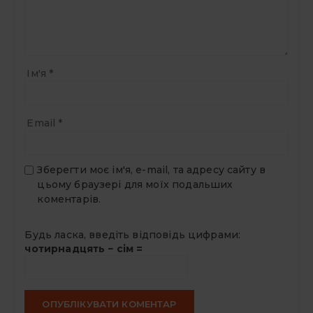
Ім'я
*
Email
*
Зберегти моє ім'я, e-mail, та адресу сайту в
цьому браузері для моїх подальших
коментарів.
Будь ласка, введіть відповідь цифрами:
чотирнадцять − сім =