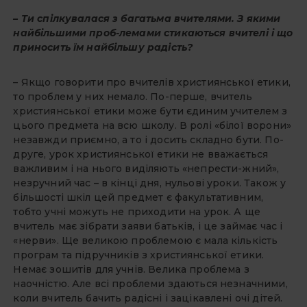
– Ти спілкувалася з багатьма вчителями. З якими
найбільшими проб-лемами стикаються вчителі і що
приносить їм найбільшу радість?
– Якщо говорити про вчителів християнської етики,
то проблем у них немало. По-перше, вчитель
християнської етики може бути єдиним учителем з
цього предмета на всю школу. В ролі «білої ворони»
незавжди приємно, а то і досить складно бути. По-
друге, урок християнської етики не вважається
важливим і на нього виділяють «непрести-жний»,
незручний час – в кінці дня, нульові уроки. Також у
більшості шкіл цей предмет є факультативним,
тобто учні можуть не приходити на урок. А ще
вчитель має зібрати заяви батьків, і це займає час і
«нерви». Ще великою проблемою є мала кількість
програм та підручників з християнської етики.
Немає зошитів для учнів. Велика проблема з
наочністю. Але всі проблеми здаються незначними,
коли вчитель бачить радісні і зацікавлені очі дітей.