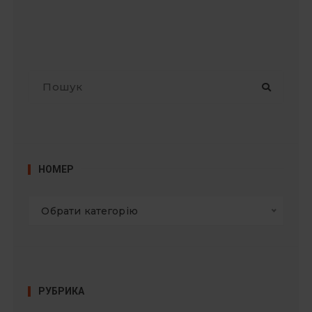
П
о
ш
у
к
:
НОМЕР
Обрати категорію
РУБРИКА