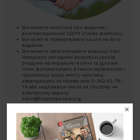
Ви можете молитися про видання і
розповсюдження ХДПЧ «Слово вчителю».
Ви можете
пожертвувати
кошти на його
видання.
Ви можете запропонувати редакції свої
матеріали: методичні розробки уроків,
роздуми на морально-етичні та духовні
теми, фотоматеріали, а також зауваження і
пропозиції щодо змісту часопису,
звернувшись за телефоном: 0-362-63-79-
76 або надіславши листа на поштову чи
електронну адресу:
slovo@hopetopeople.org
.
СУВІЙ БЛОҐІВ