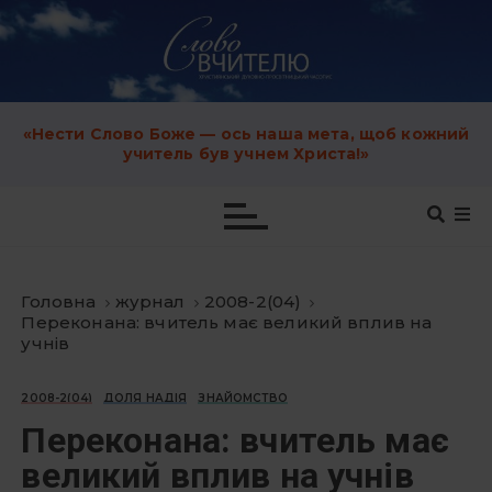
S
k
i
p
t
o
c
«Нести Слово Боже — ось наша мета, щоб кожний
o
учитель був учнем Христа!»
n
t
e
n
t
Головна
журнал
2008-2(04)
Переконана: вчитель має великий вплив на
учнів
2008-2(04)
ДОЛЯ НАДІЯ
ЗНАЙОМСТВО
Переконана: вчитель має
великий вплив на учнів