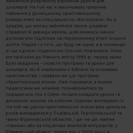
зайнятися розробкою біблійних уроків для
школярів. На той час я закінчувала трирічне
навчання у Донецькому християнському
університеті за спеціальністю «богослов’я». Як я
зраділа, що зможу зайнятися такою цікавою
справою! Я завжди мріяла, щоб якимось чином
допомагати підліткам на переломному етапі їхнього
життя. Раділа і з того, що буду не одна, а в «команді»
зі ще однією студенткою Ольгою Новіковою. Коли
ми приїхали до Рівного влітку 1999 р., перед нами
було завдання – скласти програму та уроки для
школярів, які б знайомили з Біблією та основами
християнства, і назвали ми цю програму
«Християнська етика». Нам підказали, з якими
педагогами ми можемо познайомитися та
порадитися. Ми з Олею почали складати уроки і в
декількох школах на класних годинах викладали їх.
На той час уроки християнської етики вже декілька
років викладалися у Львівській, Тернопільській та
Івано-Франківській областях, і де-не-де, майже
«таємно» або за ініціативи вчителів-ентузіастів, у
Рівненській області. Через рік, у 2000 році, в