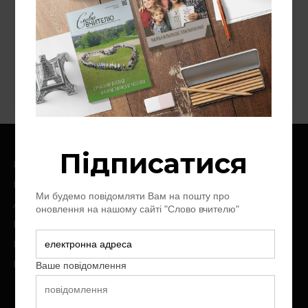
«Надія — людям»
Національний університет "Острозька
академія"
Ноїв Ковчег
Слово про слово
Цінності
Головна
Про нас
Архів журналу
Контакт
Пожертви
Передплата