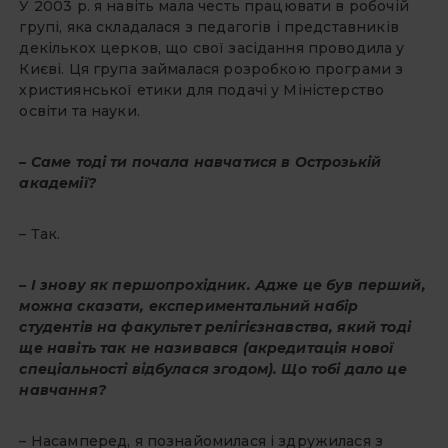
У 2003 р. я навіть мала честь працювати в робочій
групі, яка складалася з педагогів і представників
декількох церков, що свої засідання проводила у
Києві. Ця група займалася розробкою програми з
християнської етики для подачі у Міністерство
освіти та науки.
– Саме тоді ти почала навчатися в Острозькій
академії?
– Так.
– І знову як першопрохідник. Адже це був перший,
можна сказати, експериментальний набір
студентів на факультет релігієзнавства, який тоді
ще навіть так не називався (акредитація нової
спеціальності відбулася згодом). Що тобі дало це
навчання?
– Насамперед, я познайомилася і здружилася з