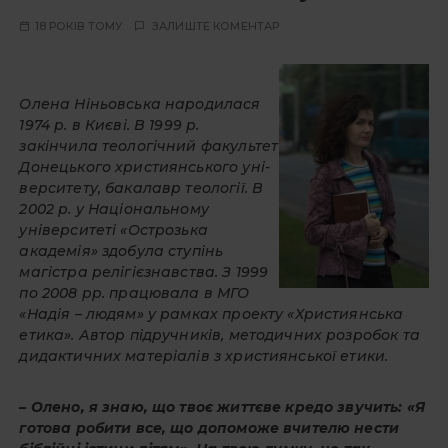
18 РОКІВ ТОМУ
ЗАЛИШТЕ КОМЕНТАР
Олена Ніньовська народилася
1974 р. в Києві. В 1999 р.
закінчила теологічний факультет
Донецького християнського уні-
верситету, бакалавр теології. В
2002 р. у Національному
університеті «Острозька
академія» здобула ступінь
магістра релігієзнавства. З 1999
по 2008 рр. працювала в МГО
«Надія – людям» у рамках проекту «Християнська
етика». Автор підручників, методичних розробок та
дидактичних матеріалів з християнської етики.
– Олено, я знаю, що твоє життєве кредо звучить: «Я
готова робити все, що допоможе вчителю нести