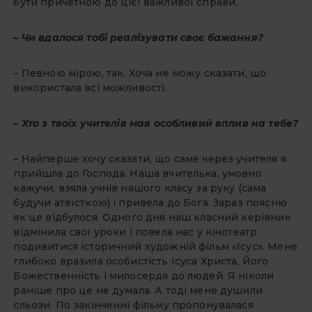
бути причетною до цієї важливої справи.
– Чи вдалося тобі реалізувати своє бажання?
– Певною мірою, так. Хоча не можу сказати, що
використала всі можливості.
– Хто з твоїх учителів мав особливий вплив на тебе?
– Найперше хочу сказати, що саме через учителя я
прийшла до Господа. Наша вчителька, умовно
кажучи, взяла учнів нашого класу за руку (сама
будучи атеїсткою) і привела до Бога. Зараз поясню
як це відбулося. Одного дня наш класний керівник
відмінила свої уроки і повела нас у кінотеатр
подивитися історичний художній фільм «Ісус». Мене
глибоко вразила особистість Ісуса Христа, Його
Божественність і милосердя до людей. Я ніколи
раніше про це не думала. А тоді мене душили
сльози. По закінченні фільму пропонувалася