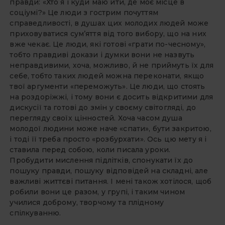
правди: «Хто я і куди маю йти, де моє місце в
соціумі?» Це люди з гострим почуттям
справедливості, в душах цих молодих людей може
приховуватися сум’яття від того вибору, що на них
вже чекає. Це люди, які готові «грати по-чесному»,
тобто правдиві докази і думки вони не назвуть
неправдивими, хоча, можливо, й не приймуть їх для
себе, тобто таких людей можна переконати, якщо
твої аргументи «переможуть». Це люди, що стоять
на роздоріжжі, і тому вони є досить відкритими для
дискусії та готові до змін у своєму світогляді, до
перегляду своїх цінностей. Хоча часом душа
молодої людини може наче «спати», бути закритою,
і тоді її треба просто «розбурхати». Ось цю мету я і
ставила перед собою, коли писала уроки.
Пробудити мислення підлітків, спонукати їх до
пошуку правди, пошуку відповідей на складні, але
важливі життєві питання. І мені також хотілося, щоб
робили вони це разом, у групі, і таким чином
училися доброму, творчому та плідному
спілкуванню.