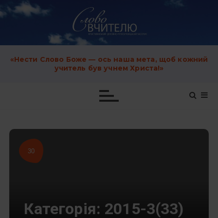
S
k
i
p
t
o
c
«Нести Слово Боже — ось наша мета, щоб кожний
o
учитель був учнем Христа!»
n
t
e
n
t
30
Категорія:
2015-3(33)