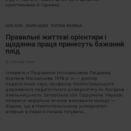
християнами й гідними…
2015-3(33)
ДОЛЯ НАДІЯ
ПОГЛЯД ФАХІВЦЯ
Правильні життєві орієнтири і
щоденна праця принесуть бажаний
плід
11 РОКІВ ТОМУ
Інтерв'ю з Людмилою Москальовою Людмила
Юріївна Москальова, 1978 р. н. — доктор
педагогічних наук, професор Мелітопольського
державного педагогічного університету ім. Богдана
Хмельницького, Запорізька обл. Одружена. Наукові
інтереси: морально-етичне виховання молоді. —
Відомо, що в Мелітопольському університеті
вперше в Україні почали готувати…