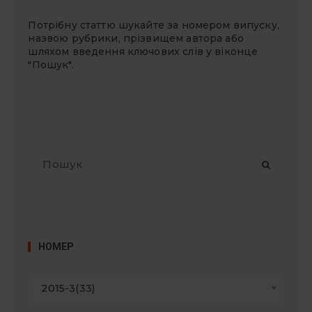
Потрібну статтю шукайте за номером випуску,
назвою рубрики, прізвищем автора або
шляхом введення ключових слів у віконце
"Пошук".
П
о
ш
у
к
:
НОМЕР
2015-3(33)