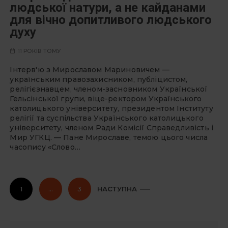
людської натури, а не кайданами
для вічно допитливого людського
духу
11 РОКІВ ТОМУ
Інтерв'ю з Мирославом Мариновичем —
українським правозахисником, публіцистом,
релігієзнавцем, членом-засновником Української
Гельсінської групи, віце-ректором Українського
католицького університету, президентом Інституту
релігії та суспільства Українського католицького
університету, членом Ради Комісії Справедливість і
Мир УГКЦ. — Пане Мирославе, темою цього числа
часопису «Слово…
П
1
…
3
НАСТУПНА
а
г
і