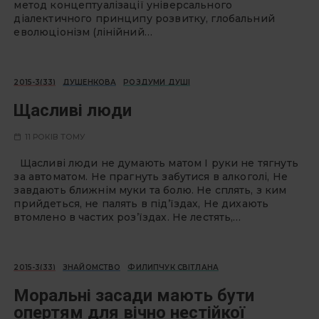
метод концептуалізації універсального
діалектичного принципу розвитку, глобальний
еволюціонізм (лінійний…
2015-3(33)
ДУШЕНКОВА
РОЗДУМИ ДУШІ
Щасливі люди
11 РОКІВ ТОМУ
Щасливі люди не думають матом I руки не тягнуть
за автоматом. Не прагнуть забутися в алкоголі, Не
завдають ближнім муки та болю. Не сплять, з ким
прийдеться, не палять в під’їздах, Не дихають
втомлено в частих роз’їздах. Не лестять,…
2015-3(33)
ЗНАЙОМСТВО
ФИЛИПЧУК СВІТЛАНА
Моральні засади мають бути
опертям для вічно нестійкої