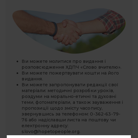
Ви можете молитися про видання і
розповсюдження ХДПЧ «Слово вчителю».
Ви можете
пожертвувати
кошти на його
видання.
Ви можете запропонувати редакції свої
матеріали: методичні розробки уроків,
роздуми на морально-етичні та духовні
теми, фотоматеріали, а також зауваження і
пропозиції щодо змісту часопису,
звернувшись за телефоном: 0-362-63-79-
76 або надіславши листа на поштову чи
електронну адресу:
slovo@hopetopeople.org
.