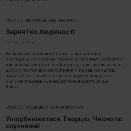
2015-3(33)
АКТУАЛЬНА ТЕМА
МАЛАХОВ
Зернятко людяності
11 РОКІВ ТОМУ
За часів випробувань, як-от ті, що спіткали
сьогоднішню Україну, однією з головних небезпек і
для кожної окремої особистості, і для суспільства в
цілому постає дух озлоблення й ненависництва,
здатний до невпізнання спотворити моральне
обличчя людини. Ця небезпека видається ще
більш…
2015-3(33)
СТУДІЇ БІБЛІЇ
ТУРЧАК ЛЮБОМИР
Уподібнюватися Творцю. Чеснота:
слухняний