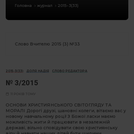
Головна
журнал
2015-3(33)
Слово Вчителю 2015 (3) №33
2015-3(33)
ДОЛЯ НАДІЯ
СЛОВО РЕДАКТОРА
№ 3/2015
11 РОКІВ ТОМУ
ОСНОВИ ХРИСТИЯНСЬКОГО СВІТОГЛЯДУ ТА
МОРАЛІ Дорогі друзі, шановні колеги, вітаємо вас у
новому навчальному році! З Божої ласки маємо
можливість жити й працювати в незалежній
державі, вільно сповідувати свою християнську
віру й навчати наших дітей бути щирими