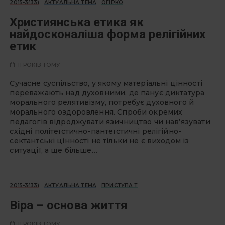
2015-3(33)
АКТУАЛЬНА ТЕМА
ОГІРКО
Християнська етика як
найдосконаліша форма релігійних
етик
11 РОКІВ ТОМУ
Сучасне суспільство, у якому матеріальні цінності
переважають над духовними, де панує диктатура
морального релятивізму, потребує духовного й
морального оздоровлення. Спроби окремих
педагогів відроджувати язичництво чи нав’язувати
східні політеїстично-пантеїстичні релігійно-
сектантські цінності не тільки не є виходом із
ситуації, а ще більше…
2015-3(33)
АКТУАЛЬНА ТЕМА
ПРИСТУПА Т
Віра – основа життя
11 РОКІВ ТОМУ