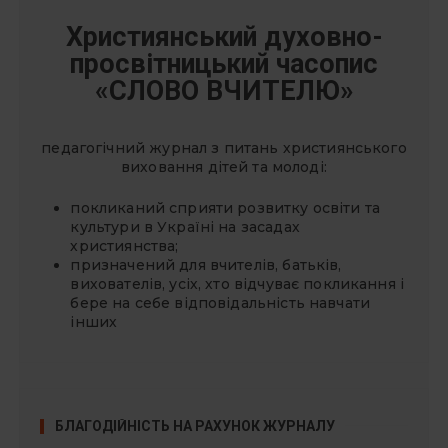
н
Християнський духовно-
а
ц
просвітницький часопис
і
«СЛОВО ВЧИТЕЛЮ»
я
з
педагогічний журнал з питань християнського
а
виховання дітей та молоді:
п
покликаний сприяти розвитку освіти та
и
культури в Україні на засадах
с
християнства;
і
призначений для вчителів, батьків,
вихователів, усіх, хто відчуває покликання і
в
бере на себе відповідальність навчати
інших
БЛАГОДІЙНІСТЬ НА РАХУНОК ЖУРНАЛУ