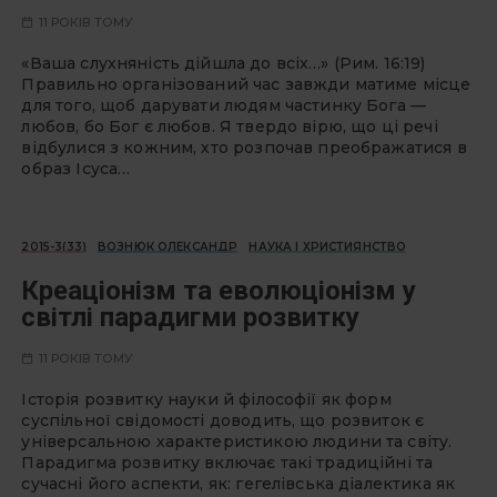
11 РОКІВ ТОМУ
«Ваша слухняність дійшла до всіх…» (Рим. 16:19)
Правильно організований час завжди матиме місце
для того, щоб дарувати людям частинку Бога —
любов, бо Бог є любов. Я твердо вірю, що ці речі
відбулися з кожним, хто розпочав преображатися в
образ Ісуса…
2015-3(33)
ВОЗНЮК ОЛЕКСАНДР
НАУКА І ХРИСТИЯНСТВО
Креаціонізм та еволюціонізм у
світлі парадигми розвитку
11 РОКІВ ТОМУ
Iсторія розвитку науки й філософії як форм
суспільної свідомості доводить, що розвиток є
універсальною характеристикою людини та світу.
Парадигма розвитку включає такі традиційні та
сучасні його аспекти, як: гегелівська діалектика як