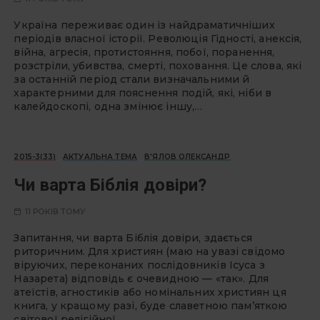
Україна переживає один із найдраматичніших
періодів власної історії. Революція Гідності, анексія,
війна, агресія, протистояння, побої, поранення,
розстріли, убивства, смерті, поховання. Це слова, які
за останній період стали визначальними й
характерними для пояснення подій, які, ніби в
калейдоскопі, одна змінює іншу,…
2015-3(33)
АКТУАЛЬНА ТЕМА
В'ЯЛОВ ОЛЕКСАНДР
Чи варта Біблія довіри?
11 РОКІВ ТОМУ
Запитання, чи варта Біблія довіри, здається
риторичним. Для християн (маю на увазі свідомо
віруючих, переконаних послідовників Ісуса з
Назарета) відповідь є очевидною — «так». Для
атеїстів, агностиків або номінальних християн ця
книга, у кращому разі, буде славетною пам’яткою
світової релігійної…