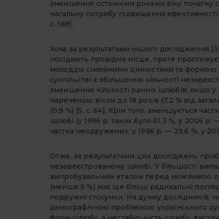
зменшення останніми роками віку початку ст
нагальну потребу підвищення ефективності р
с. 168].
Хоча за результатами іншого дослідження [3] 
посідають провідне місце, проте простежує
молоддю сімейними цінностями та формою ор
суспільстві є збільшення кількості незареє
зменшення кількості ранніх шлюбів: якщо у 
нареченою віком до 18 років (7,2 % від загаль
(0,9 %) [5, с. 64]. Крім того, зменшується ча
шлюбі (у 1996 р. таких було 61,3 %, у 2006 р. —
частка неодружених: у 1996 р. — 29,6 %, у 2006 
Отже, за результатами цих досліджень при
незареєстрованому шлюбі. У більшості вип
випробувальним етапом перед можливою оф
(менше 5 %) має ще більш радикальні погляд
подружні стосунки. На думку дослідників, н
демографічною проблемою українського суспі
форм шлюбу, а нестабільність шлюбу, висок