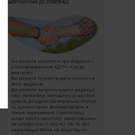
ЗАПРОШУЄМО ДО СПІВПРАЦІ
Ви можете молитися про видання і
розповсюдження ХДПЧ «Слово
вчителю».
Ви можете
пожертвувати
кошти на
його видання.
Ви можете запропонувати редакції
свої матеріали: методичні розробки
уроків, роздуми на морально-етичні
та духовні теми, фотоматеріали, а
також зауваження і пропозиції
щодо змісту часопису, звернувшись
за телефоном: 0-362-63-79-76 або
надіславши листа на поштову чи