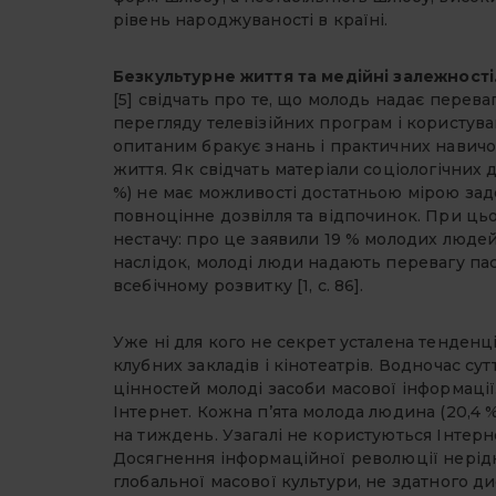
рівень народжуваності в країні.
Безкультурне життя та медійні залежності
[5] свідчать про те, що молодь надає пере
перегляду телевізійних програм і користу
опитаним бракує знань і практичних навич
життя. Як свідчать матеріали соціологічних 
%) не має можливості достатньою мірою зад
повноцінне дозвілля та відпочинок. При цьо
нестачу: про це заявили 19 % молодих людей 
наслідок, молоді люди надають перевагу па
всебічному розвитку [1, с. 86].
Уже ні для кого не секрет усталена тенденці
клубних закладів і кінотеатрів. Водночас с
цінностей молоді засоби масової інформації
Інтернет. Кожна п’ята молода людина (20,4 
на тиждень. Узагалі не користуються Інтерне
Досягнення інформаційної революції нері
глобальної масової культури, не здатного 