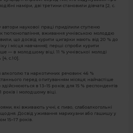
дібні наміри, дві третини становили дівчата [2, с.
у автори наукової праці приділили ступеню
як тютюнопаління, вживання учнівською молоддю
вили, що досвід курити цигарки мають від 20 % до
іку і місця навчання); перші спроби курити
дше — в молодшому віці. 11 % учнівської молоді
4, c.10].
 алкоголю та наркотичних речовин: 46 %
станнього перед опитуванням місяця; найчастіше
здійснюються в 13–15 років; для 15 % респондентів
 років і молодшому віці.
и, які вживають учні, є пиво, слабоалкогольні
о щодня. Досвід уживання марихуани або гашишу у
ом 15–17 років.