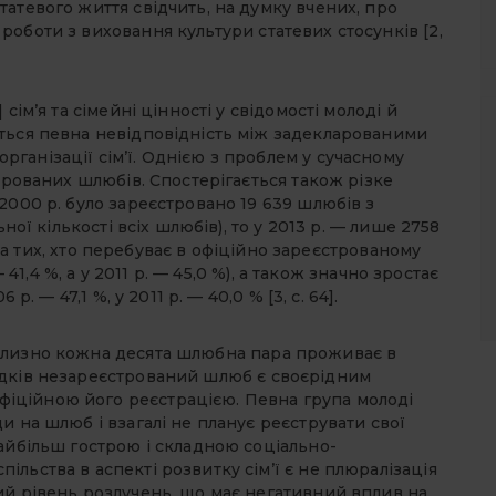
атевого життя свідчить, на думку вчених, про
оботи з виховання культури статевих стосунків [2,
сім’я та сімейні цінності у свідомості молоді й
ться певна невідповідність між задекларованими
ганізації сім’ї. Однією з проблем у сучасному
строваних шлюбів. Спостерігається також різке
2000 р. було зареєстровано 19 639 шлюбів з
ної кількості всіх шлюбів), то у 2013 р. — лише 2758
стка тих, хто перебуває в офіційно зареєстрованому
 41,4 %, а у 2011 р. — 45,0 %), а також значно зростає
р. — 47,1 %, у 2011 р. — 40,0 % [3, с. 64].
близно кожна десята шлюбна пара проживає в
адків незареєстрований шлюб є своєрідним
іційною його реєстрацією. Певна група молоді
и на шлюб і взагалі не планує реєструвати свої
айбільш гострою і складною соціально-
льства в аспекті розвитку сім’ї є не плюралізація
ий рівень розлучень, що має негативний вплив на