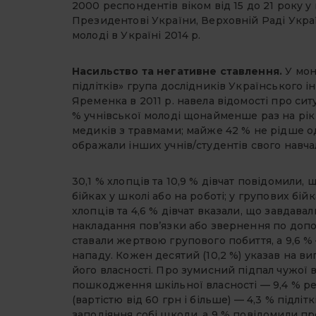
2000 респондентів віком від 15 до 21 року у 
Президентові України, Верховній Раді Украї
молоді в Україні 2014 р.
Насильство та негативне ставлення.
У мон
підлітків» група дослідників Українського і
Яременка в 2011 р. навела відомості про сит
% учнівської молоді щонайменше раз на рік 
медиків з травмами; майже 42 % не рідше одн
ображали інших учнів/студентів свого навчаль
30,1 % хлопців та 10,9 % дівчат повідомили, 
бійках у школі або на роботі; у групових бійка
хлопців та 4,6 % дівчат вказали, що завдав
накладання пов’язки або звернення по допом
ставали жертвою групового побиття, а 9,6 %
нападу. Кожен десятий (10,2 %) указав на 
його власності. Про зумисний підпал чужої 
пошкодження шкільної власності — 9,4 % ре
(вартістю від 60 грн і більше) — 4,3 % підлі
заподіяння собі шкоди, а 9 % повідомили пр