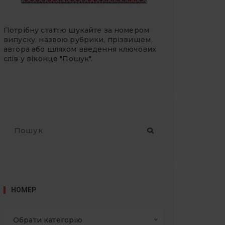
Потрібну статтю шукайте за номером
випуску, назвою рубрики, прізвищем
автора або шляхом введення ключових
слів у віконце "Пошук".
П
о
ш
у
к
:
НОМЕР
Обрати категорію