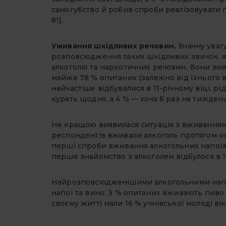
самогубство й робив спроби реалізовувати по
81].
Уживання шкідливих речовин.
Значну уваг
розповсюдження таких шкідливих звичок, 
алкоголю та наркотичних речовин. Вони вия
майже 78 % опитаних (залежно від їхнього в
найчастіше відбувалися в 11-річному віці, рі
курять щодня, а 4 % — хоча б раз на тиждень [
Не кращою виявилася ситуація з вживанням
респондентів вживали алкоголь протягом о
перші спроби вживання алкогольних напоїв 
перше знайомство з алкоголем відбулося в 11
Найрозповсюдженішими алкогольними напоям
напої та вино: 3 % опитаних вживають пив
своєму житті мали 16 % учнівської молоді вік