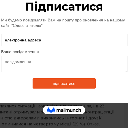
их речовин [1, с. 71].
іння та вживання алкоголю стали звичними в
ься: тобто тією чи іншою мірою ці шкідливі звички
 90 %) найближчих друзів опитаних. 47,7 %
ях уживають алкоголь усі, аналогічну оцінку рівня
ків. 22 % опитаних уважають, що їхні друзі курять
 без призначення лікаря транквілізатори,
зі [1, с. 82].
.
Аналізуючи культуру статевого життя, соціологи
 віком 15–17 років мають досвід статевого життя (55
7 до 15 % підлітків (залежно від місця навчання)
ед опитаних дівчат віком 15–17 років, які вже мали
), 47 осіб були вагітними, і в 17 випадках це
пців віком 15–17 років, які вже мали досвід
лялися ситуації, коли дівчина завагітніла, і в 23
питані отримували знання про методи контрацепції
рністю джерелами виявились Інтернет і друзі/
 опинилися на четвертому місці (25 %). Отже,