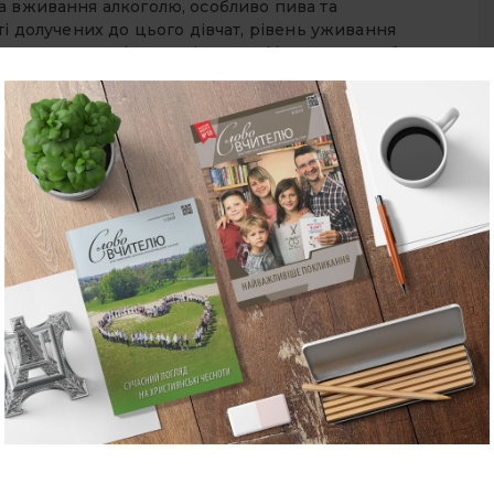
а вживання алкоголю, особливо пива та
ті долучених до цього дівчат, рівень уживання
сть посилити ефективність профілактичної роботи, а
тему закладів освіти [1, с.11].
 досить високим (75–85 %). Але більше половини
 себе після вживання алкогольних напоїв: 54 %
9,6 % — радість та 49,8 % — відчуватимуть себе
е 40 відсотків (43,3 %) вважають, що забудуть про
ивних наслідків після вживання алкоголю вважають
ймовірність проблем з міліцією через уживання
похмілля зазначають 29 % та можливість відчувати
м 53,3 % респондентів вважають, що можливим
 шкоди своєму здоров’ю. Неможливість зупинитися
нених наркотичних речовин. Основну питому вагу
влять «експериментатори», тобто ті, хто спробували
бо гашишу відбулася для 2,1 % у 13 років і менше,
% уживали екстазі, 2,6 % — «курильні» суміші.
ів — цікавість (5,3 %). Компанія друзів —