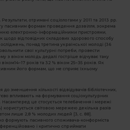
.
Результати, отримані соціологами у 2011 та 2013 рр.
вагу пасивним формам проведення дозвілля, зокрема
ванню електронно-інформаційними пристроями,
ок щодо відповідних складових здорового способу
досліджень, понад третина української молоді (36
овольнити свої культурні потреби, провести
му з віком молодь дедалі гостріше відчуває таку
віком14–17 років та 32 % віком 25–35 років. Як
сивним його формам, що не сприяє їхньому
я до зменшення кількості відвідувачів бібліотечних,
уттєво впливають на формування соціокультурних
. Насамперед це стосується телебачення і мережі
%) користується світовою мережею декілька разів
том лише 2,8 % молодих людей [3, с. 88].
дко формують пасивного споживача-конформіста
диференційовано і критично сприймати