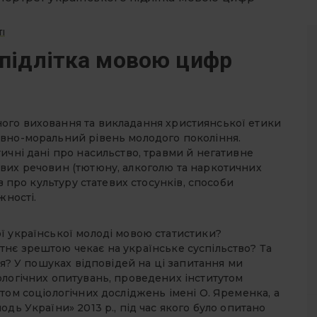
ТІ
 підлітка мовою цифр
ого виховання та викладання християнської етики
овно-моральний рівень молодого покоління.
ичні дані про насильство, травми й негативне
вих речовин (тютюну, алкоголю та наркотичних
в про культуру статевих стосунків, способи
жності.
ї української молоді мовою статистики?
нє зрештою чекає на українське суспільство? Та
ся? У пошуках відповідей на ці запитання ми
ологічних опитувань, проведених інститутом
том соціологічних досліджень імені О. Яременка, а
дь України» 2013 р., під час якого було опитано