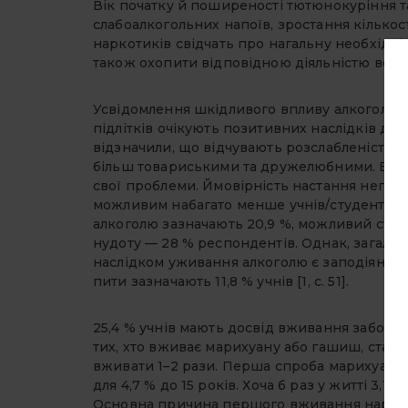
Вік початку й поширеності тютюнокуріння т
слабоалкогольних напоїв, зростання кількос
наркотиків свідчать про нагальну необхідні
також охопити відповідною діяльністю всю сис
Усвідомлення шкідливого впливу алкоголю є
підлітків очікують позитивних наслідків для
відзначили, що відчувають розслабленість, 4
більш товариськими та дружелюбними. Більш
свої проблеми. Ймовірність настання негат
можливим набагато менше учнів/студентів: 
алкоголю зазначають 20,9 %, можливий стан 
нудоту — 28 % респондентів. Однак, загало
наслідком уживання алкоголю є заподіяння
пити зазначають 11,8 % учнів [1, с. 51].
25,4 % учнів мають досвід вживання заборо
тих, хто вживає марихуану або гашиш, стано
вживати 1–2 рази. Перша спроба марихуани а
для 4,7 % до 15 років. Хоча б раз у житті 3,1 
Основна причина першого вживання наркотик