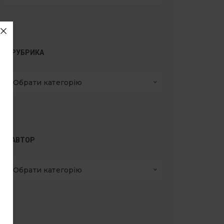
РУБРИКА
Обрати категорію
АВТОР
Обрати категорію