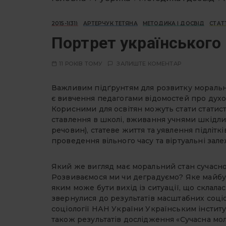
2015-1(31)
АРТЕРЧУК ТЕТЯНА
МЕТОДИКА І ДОСВІД
СТАТ
Портрет українського
11 РОКІВ ТОМУ
ЗАЛИШТЕ КОМЕНТАР
Важливим підґрунтям для розвитку моральн
є вивчення педагогами відомостей про дух
Корисними для освітян можуть стати статист
ставлення в школі, вживання учнями шкідли
речовин), статеве життя та уявлення підліткі
проведення вільного часу та віртуальні зале
Який же вигляд має моральний стан сучасно
Розвиваємося ми чи деградуємо? Яке майбут
яким може бути вихід із ситуації, що склала
звернулися до результатів масштабних соці
соціології НАН України Українським інститу
також результатів дослідження «Сучасна моло