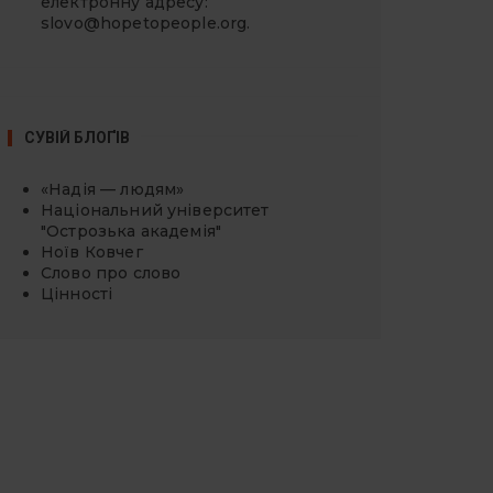
електронну адресу:
slovo@hopetopeople.org
.
СУВІЙ БЛОҐІВ
«Надія — людям»
Національний університет
"Острозька академія"
Ноїв Ковчег
Слово про слово
Цінності