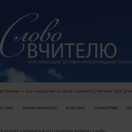
во Боже — ось наша мета, щоб кожний учитель був учн
О НАС
АРХІВ ЖУРНАЛУ
КОНТАКТ
ПОЖЕРТВИ
П
Портрет українського підлітка мовою цифр