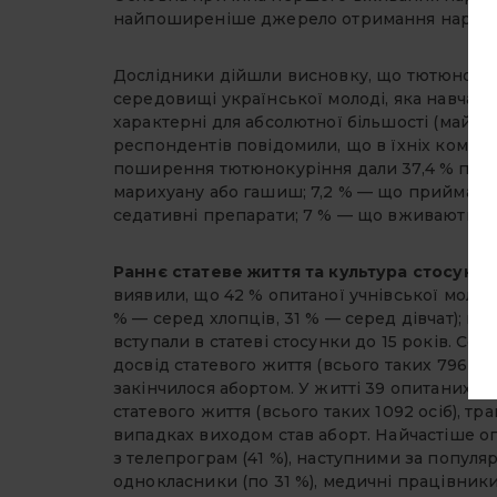
найпоширеніше джерело отримання наркотичн
Дослідники дійшли висновку, що тютюнокур
середовищі української молоді, яка навчаєт
характерні для абсолютної більшості (майже
респондентів повідомили, що в їхніх компані
поширення тютюнокуріння дали 37,4 % підліт
марихуану або гашиш; 7,2 % — що приймають
седативні препарати; 7 % — що вживають екста
Раннє статеве життя та культура стосунків
виявили, що 42 % опитаної учнівської молоді
% — серед хлопців, 31 % — серед дівчат); від 
вступали в статеві стосунки до 15 років. Сер
досвід статевого життя (всього таких 796 осіб
закінчилося абортом. У житті 39 опитаних хло
статевого життя (всього таких 1092 осіб), трап
випадках виходом став аборт. Найчастіше о
з телепрограм (41 %), наступними за популя
однокласники (по 31 %), медичні працівники