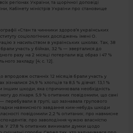
всіх регіонах України, та щорічної доповіді
ни, Кабінету міністрів України про становище
ографії «Стан та чинники здоров’я українських
нституту соціологічних досліджень імені О.
уацію з насильством в українських школах. Так, 38
брали участь у бійках, 32 % — зверталися до
ого разу на 2 місяці потерпали від образ і 47 %
ного закладу [4; с. 12].
що впродовж останніх 12 місяців брали участь у
х зізналися 24,9 % хлопців та 8,5 % дівчат. 13,1 %
али іншим шкоди, яка спричинювала необхідність
огу до лікаря. 5,9 % опитаних повідомили, що самі
 — перебували в групі, що зазнавала групового
випадки навмисного завдання ким-небудь шкоди
власності повідомили 2,2 % опитаних; про навмисне
спондентів; про заволодіння чужою власністю
тків. У 27,8 % опитаних виникали думки щодо
о суїцидні спроби. Серед тих, хто задумувався про