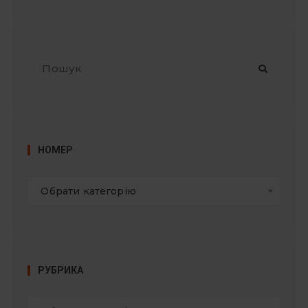
П
о
ш
у
к
:
НОМЕР
Обрати категорію
РУБРИКА