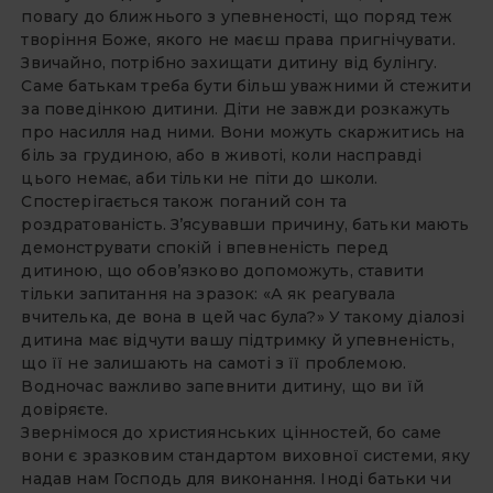
повагу до ближнього з упевненості, що поряд теж
творіння Боже, якого не маєш права пригнічувати.
Звичайно, потрібно захищати дитину від булінгу.
Саме батькам треба бути більш уважними й стежити
за поведінкою дитини. Діти не завжди розкажуть
про насилля над ними. Вони можуть скаржитись на
біль за грудиною, або в животі, коли насправді
цього немає, аби тільки не піти до школи.
Спостерігається також поганий сон та
роздратованість. З’ясувавши причину, батьки мають
демонструвати спокій і впевненість перед
дитиною, що обов’язково допоможуть, ставити
тільки запитання на зразок: «А як реагувала
вчителька, де вона в цей час була?» У такому діалозі
дитина має відчути вашу підтримку й упевненість,
що її не залишають на самоті з її проблемою.
Водночас важливо запевнити дитину, що ви їй
довіряєте.
Звернімося до християнських цінностей, бо саме
вони є зразковим стандартом виховної системи, яку
надав нам Господь для виконання. Іноді батьки чи