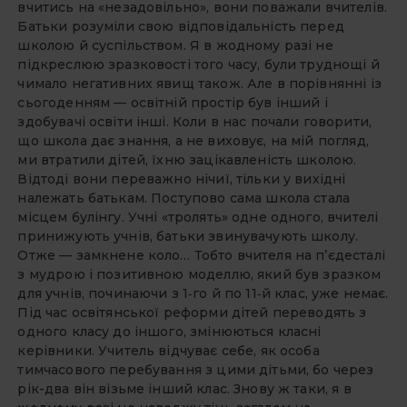
вчитись на «незадовільно», вони поважали вчителів.
Батьки розуміли свою відповідальність перед
школою й суспільством. Я в жодному разі не
підкреслюю зразковості того часу, були труднощі й
чимало негативних явищ також. Але в порівнянні із
сьогоденням — освітній простір був інший і
здобувачі освіти інші. Коли в нас почали говорити,
що школа дає знання, а не виховує, на мій погляд,
ми втратили дітей, їхню зацікавленість школою.
Відтоді вони переважно нічиї, тільки у вихідні
належать батькам. Поступово сама школа стала
місцем булінгу. Учні «тролять» одне одного, вчителі
принижують учнів, батьки звинувачують школу.
Отже — замк­нене коло… Тобто вчителя на п’єдесталі
з мудрою і позитивною моделлю, який був зразком
для учнів, починаючи з 1‑го й по 11‑й клас, уже немає.
Під час освітянської реформи дітей переводять з
одного класу до іншого, змінюються класні
керівники. Учитель відчуває себе, як особа
тимчасового перебування з цими дітьми, бо через
рік-два він візьме інший клас. Знову ж таки, я в