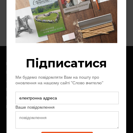
Національний університет "Острозька
академія"
Ноїв Ковчег
Слово про слово
Цінності
Головна
Про нас
Архів журналу
Контакт
Пожертви
Передплата