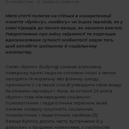
6 РОКІВ ТОМУ
ЗАЛИШТЕ КОМЕНТАР
Мета статті полягає не стільки в конкретизації
поняття «булінгу», «мобінгу» чи інших термінів, як у
зміні підходів до такого явища, як насилля взагалі.
Говоритимемо про зміну свідомості та подальше
вдосконалення сутності особистості задля того,
щоб запобігти шкільному й соціальному
насильству.
Слово «булінг» (bullying) означає агресивну
поведінку однієї людини стосовно іншої з метою
заподіяти їй моральну або фізичну шкоду,
принизити її і в такий спосіб утвердити свою владу.
За словами науковця І. Кона, за останні 20 років
«булінг» став міжнародним соціально-
психологічним і педагогічним терміном, який
означає складну сукупність соціальних,
психологічних і педагогічних проблем [3].
Явище булінгу досить часто зустрічаємо й у
дорослих: у трудових колективах, у суспільстві.