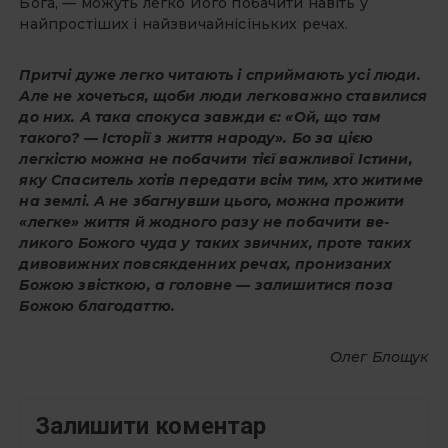
Бога, — можуть легко Його побачити навіть у
найпростіших і найзвичайні­сіньких речах.
Притчі дуже легко читають і сприймають усі люди.
Але не хочеть­ся, щоби люди легковажно ставилися
до них. А така спокуса завжди є: «Ой, що там
такого?
—
Історії з життя народу». Бо за цією
легкістю можна не побачити тієї важливої Істини,
яку Спаситель хотів передати всім тим, хто житиме
на землі. А не збагнувши цього, можна прожити
«легке» жит­тя й жодного разу не побачити ве­
ликого Божого чуда у таких звичних, проте таких
дивовижних повсякден­них речах, про­низаних
Божою звісткою, а го­ловне — зали­шитися поза
Божою благо­даттю.
Олег Блощук
Залишити коментар