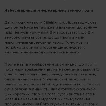
Небесні принципи через призму земних подій
Деякі люди, читаючи біблійні іс­торії, стверджують,
що притчі Ісуса не такі вже й визначні, що вони —
плід тієї культури, у якій Він вихову­вався, що Він
використовував усе те, що до Нього віками
накопичував єврейський народ. Тому, мовляв,
потрібно сприймати Ісуса лише як чудового
вчителя, а не винахідника чогось нового…
Проте навіть неозброєним оком видно, що притчі
Ісуса мали вража­ючий вплив на слухачів, ставили їх
у нетипові ситуації (несправедливий управитель,
ближній самарянин, блудний син), виходили за
рамки то­гочасного світогляду й ламали його. Та є ще
одна разюча відмінність, яка є головною ознакою
цих коротких історій. Слова Ісуса Христа не спря­
мовані на навчання мудрості чи сти­мулювання
процесу мислення Його слухачів як таких. Усі вони