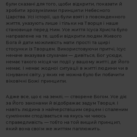
були сказа­ні для того, щоби відкрити, показати й
зробити зрозумілими принципи Не­бесного
Царства. Усі історії, що були взяті з повсякденного
життя, указу­ють лише і тільки на Творця і наше
становище перед Ним. Усе життя Іс­уса Христа було
направлене на те, щоби відкрити людям Живого
Бога й дати можливість мати прості та щирі
стосунки із Творцем. Використовую­чи притчі, Ісус
неначе вказував слу­хачам — дивіться, Бог усюди,
немає такого місця чи події у вашому житті, де Його
немає. І немає жодної ситуа­ції в житті людини чи в
існуванні світу, у яких не можна було би побачити
ві­ковічні Божі принципи.
Адже все, що є на землі, — ство­рене Богом. Усе діє
за Його законами й відображає задум Творця. І
навіть людина з найчерствішим серцем і спаленим
сумлінням сподівається на якусь чи чиюсь
справедливість — тобто на той вищий принцип,
який вона своїм же життям паплюжить.