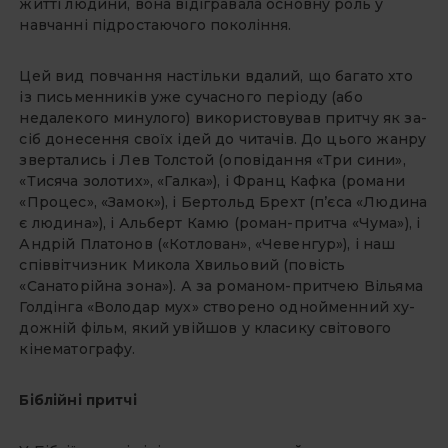
житті людини, вона відіграва­ла основну роль у
навчанні підроста­ючого покоління.
Цей вид повчання настільки вда­лий, що багато хто
із письменників уже сучасного періоду (або
недалекого ми­нулого) використовував притчу як за­
сіб донесення своїх ідей до читачів. До цього жанру
звертались і Лев Толстой (оповідання «Три сини»,
«Тисяча золо­тих», «Галка»), і Франц Кафка (романи
«Процес», «Замок»), і Бертольд Брехт (п’єса «Людина
є людина»), і Альберт Камю (роман-притча «Чума»), і
Андрій Платонов («Котлован», «Чевенгур»), і наш
співвітчизник Микола Хвильовий (повість
«Санаторійна зона»). А за ро­маном-притчею Вільяма
Голдінга «Во­лодар мух» створено однойменний ху­
дожній фільм, який увійшов у класику світового
кінематографу.
Біблійні притчі