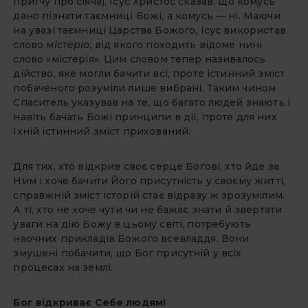
притчу про сі­яча), Ісус Христос сказав, що комусь
дано пізнати таємниці Божі, а ко­мусь — ні. Маючи
на увазі таємниці Царства Божого, Ісус використав
сло­во
містеріо,
від якого походить відо­ме нині
слово «містерія». Цим словом тепер називалось
дійство, яке могли бачити всі, проте істинний зміст
по­баченого розуміли лише вибрані. Таким чином
Спаситель указував на те, що багато людей знають і
навіть бачать Божі принципи в дії, проте для них
їхній істинний зміст прихований.
Для тих, хто відкрив своє серце Богові, хто йде за
Ним і хоче бачи­ти Його присутність у своєму житті,
справжній зміст історій стає відразу ж зрозумілим.
А ті, хто не хоче чути чи не бажає знати й звертати
уваги на дію Божу в цьому світі, потребують
наочних прикладів Божого всевлад­дя. Вони
змушені побачити, що Бог присутній у всіх
процесах на землі.
Бог відкриває Себе людям!