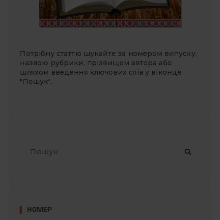
Потрібну статтю шукайте за номером випуску,
назвою рубрики, прізвищем автора або
шляхом введення ключових слів у віконце
"Пошук".
П
о
ш
у
к
:
НОМЕР