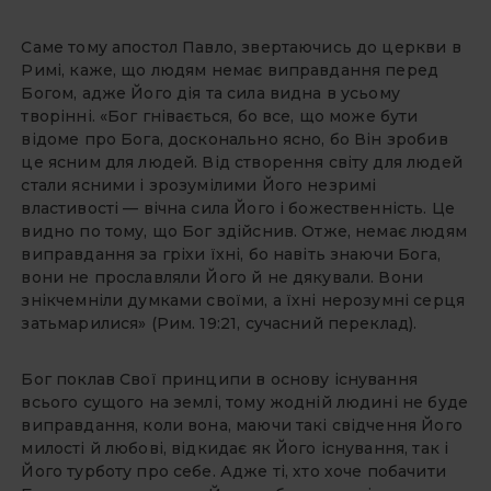
Саме тому апостол Павло, звер­таючись до церкви в
Римі, каже, що людям немає виправдання перед
Богом, адже Його дія та сила видна в усьому
творінні. «Бог гнівається, бо все, що може бути
відоме про Бога, досконально ясно, бо Він зробив
це ясним для людей. Від створення світу для людей
стали ясними і зрозуміли­ми Його незримі
властивості — вічна сила Його і божественність. Це
ви­дно по тому, що Бог здійснив. Отже, немає людям
виправдання за гріхи їхні, бо навіть знаючи Бога,
вони не прославляли Його й не дякували. Вони
знікчемніли думками своїми, а їхні нерозумні серця
затьмарилися» (Рим. 19:21, сучасний переклад).
Бог поклав Свої принципи в осно­ву існування
всього сущого на землі, тому жодній людині не буде
виправ­дання, коли вона, маючи такі свідчен­ня Його
милості й любові, відкидає як Його існування, так і
Його турботу про себе. Адже ті, хто хоче побачити