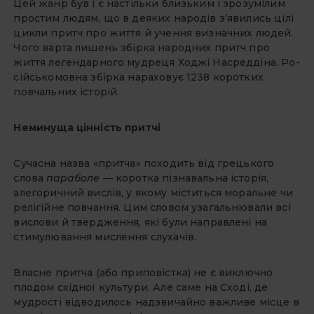
Цей жанр був і є настільки близь­ким і зрозумілим
простим людям, що в деяких народів з’явились цілі
цикли притч про життя й учення визначних людей.
Чого варта лишень збірка на­родних притч про
життя легендар­ного мудреця Ходжі Насреддіна. Ро­
сійськомовна збірка нараховує 1238 коротких
повчальних історій.
Неминуща цінність притчі
Сучасна назва «притча» похо­дить від грецького
слова
парабо­ле —
коротка пізнавальна історія,
алегоричний вислів, у якому міс­титься моральне чи
релігійне по­вчання. Цим словом узагальнювали всі
вислови й твердження, які були направлені на
стимулювання мис­лення слухачів.
Власне притча (або приповістка) не є виключно
плодом східної куль­тури. Але саме на Сході, де
мудрості відводилось надзвичайно важливе місце в