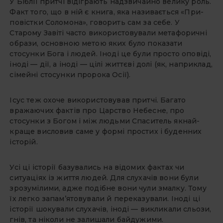
У Біблії притчі відіграють над­звичайно велику роль.
Факт того, що в ній є книга, яка називається «При­
повістки Соломона», говорить сам за себе. У
Старому Завіті часто ви­користовували метафоричні
образи, основною метою яких було показати
стосунки Бога і людей. Іноді це були просто оповіді,
іноді — дії, а іноді — цілі життєві долі (як, наприклад,
сі­мейні стосунки пророка Осії).
Ісус теж охоче використовував притчі. Багато
вражаючих фактів про Царство Небесне, про
стосунки з Бо­гом і між людьми Спаситель якнай­
краще висловив саме у формі про­стих і буденних
історій.
Усі ці історії базувались на відомих фактах чи
ситуаціях із життя людей. Для слухачів вони були
зрозумілими, адже подібне вони чули змалку. Тому
їх легко запам’ятовували й переказу­вали. Іноді ці
історії шокували слуха­чів, іноді — викликали сльози,
гнів, та ніколи не залишали байдужими.