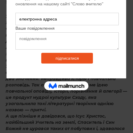
12 РОКІВ ТОМУ
ЗАЛИШТЕ КОМЕНТАР
Усі ми знаємо вираз «Езопова мова». Ним
характеризуємо окремі вислови, частини промови
чи навіть цілі історії, які, описуючи зрозумілі події,
персонажі та ситуації, кажуть про щось інше. У
дитинстві я ніяк не міг зрозуміти, у чому їх секрет.
Адже все як на долоні. І лише подорослішавши,
зрозумів глибину й силу таких водночас простих і
глибоких оповідей.
Уже пізніше я збагнув ще одне — усі ці байки (а
слід зазначити, що в українській мові це слово має
два значення: неправдива історія і повчальна
розповідь. Так от, я маю на увазі саме ідею
повчальної оповіді), історії, порівняння й алегорії —
це продукт мудрої культури Сходу, яка
узагальнила такі літературні творіння однією
назвою — притчі.
А ще пізніше я довідався, що Ісус Христос,
найбільший Учитель на землі, Спаситель і Син
Божий не цурався таких от побутових і, здавалося