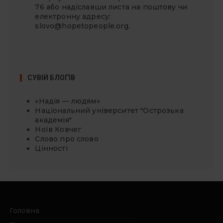
76 або надіславши листа на поштову чи
електронну адресу:
slovo@hopetopeople.org
.
СУВІЙ БЛОҐІВ
«Надія — людям»
Національний університет "Острозька
академія"
Ноїв Ковчег
Слово про слово
Цінності
Головна