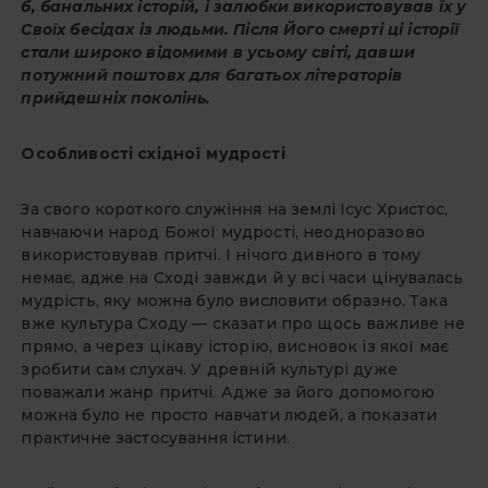
б, банальних історій, і залюбки використовував їх у
Своїх бесідах із людьми. Після Його смерті ці історії
стали широко відомими в усьому світі, давши
потужний поштовх для багатьох літераторів
прийдешніх поколінь.
Особливості східної мудрості
За свого короткого служіння на землі Ісус Христос,
навчаючи народ Божої мудрості, неодноразово
вико­ристовував притчі. І нічого дивного в тому
немає, адже на Сході завжди й у всі часи цінувалась
мудрість, яку мож­на було висловити образно. Така
вже культура Сходу — сказати про щось важливе не
прямо, а через цікаву іс­торію, висновок із якої має
зробити сам слухач. У древній культурі дуже
поважали жанр притчі. Адже за його допомогою
можна було не просто на­вчати людей, а показати
практичне застосування істини.