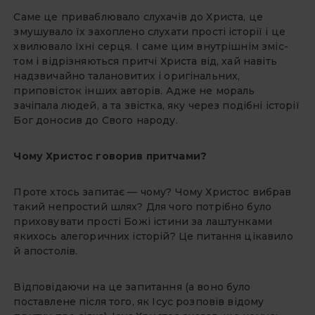
Саме це приваблювало слухачів до Христа, це
змушувало їх захоплено слухати прості історії і це
хвилювало їхні серця. І саме цим внутрішнім зміс­
том і відрізняються притчі Христа від, хай навіть
надзвичайно талановитих і оригінальних,
приповісток інших авторів. Адже не мораль
зачіпала лю­дей, а та звістка, яку через подібні іс­торії
Бог доносив до Свого народу.
Чому Христос говорив притчами?
Проте хтось запитає — чому? Чому Христос вибрав
такий непро­стий шлях? Для чого потрібно було
приховувати прості Божі істини за ла­штунками
якихось алегоричних істо­рій? Це питання цікавило
й апостолів.
Відповідаючи на це запитання (а воно було
поставлене після того, як Ісус розповів відому