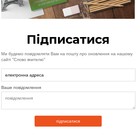
Євангелія – Добра
Новина, 6-й клас
19 РОКІВ ТОМУ
Мета: Освітня мета: дати дітям загальні
знання про Євангелія, їх авторів та зміст;
показати значення місії Ісуса Христа як
головної постаті обох Завітів. Вчити
в
досліджувати Євангелія. Виховна мета:
виховувати повагу до Біблії як до Слова
Божого та формувати усвідомлення
важливості…