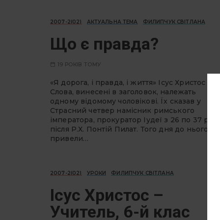
2007-2(02)
АКТУАЛЬНА ТЕМА
ФИЛИПЧУК СВІТЛАНА
Що є правда?
19 РОКІВ ТОМУ
«Я дорога, і правда, і життя» Ісус Христос
Слова, винесені в заголовок, належать
одному відомому чоловікові. Їх сказав у
Страсний четвер намісник римського
імператора, прокуратор Іудеї з 26 по 37 рр.
після Р.Х. Понтій Пилат. Того дня до нього
привели…
2007-2(02)
УРОКИ
ФИЛИПЧУК СВІТЛАНА
Ісус Христос –
Учитель, 6-й клас