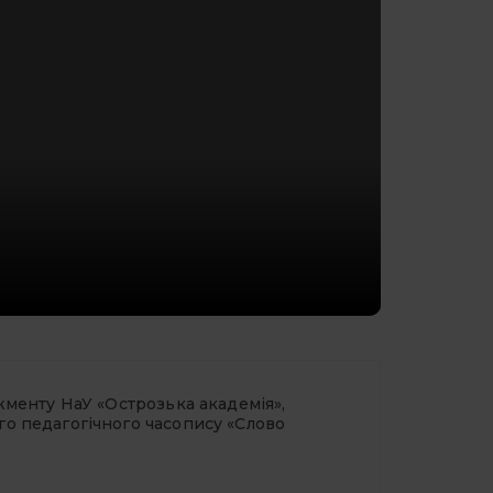
жменту НаУ «Острозька академія»,
о педагогічного часопису «Слово