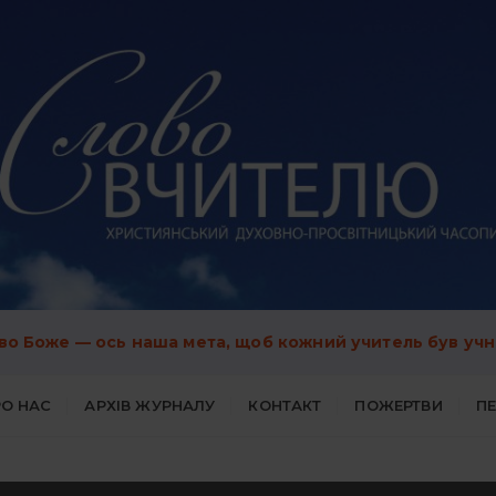
во Боже — ось наша мета, щоб кожний учитель був учн
О НАС
АРХІВ ЖУРНАЛУ
КОНТАКТ
ПОЖЕРТВИ
П