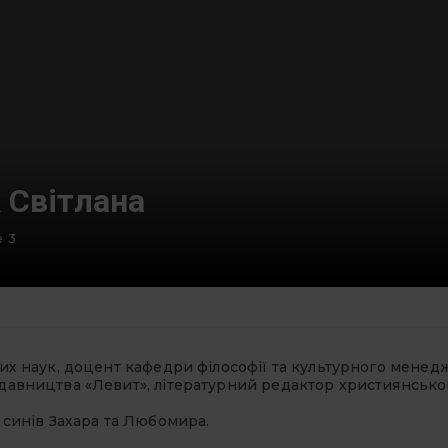
 Світлана
 3
их наук, доцент кафедри філософії та культурного менед
авництва «Левит», літературний редактор християнськог
 синів Захара та Любомира.