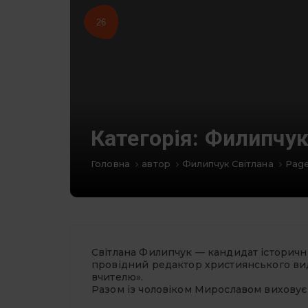
26
Категорія:
Филипчук
Головна
автор
Филипчук Світлана
Page
Світлана Филипчук — кандидат історичн
провідний редактор християнського вид
вчителю».
Разом із чоловіком Мирославом виховує