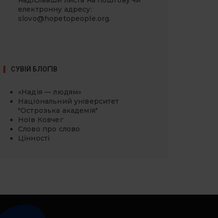
надіславши листа на поштову чи
електронну адресу:
slovo@hopetopeople.org
.
СУВІЙ БЛОҐІВ
«Надія — людям»
Національний університет
"Острозька академія"
Ноїв Ковчег
Слово про слово
Цінності