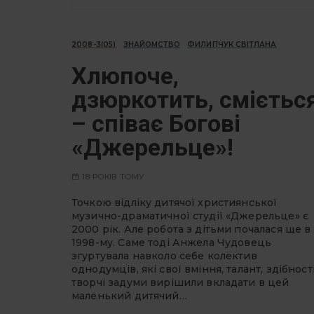
2008-3(05)
ЗНАЙОМСТВО
ФИЛИПЧУК СВІТЛАНА
Хлюпоче,
дзюркотить, смієтьс
– співає Богові
«Джерельце»!
18 РОКІВ ТОМУ
Точкою відліку дитячої християнської
музично-драматичної студії «Джерельце» є
2000 рік. Але робота з дітьми почалася ще в
1998-му. Саме тоді Анжела Чудовець
згуртувала навколо себе колектив
однодумців, які свої вміння, талант, здібності
творчі задуми вирішили вкладати в цей
маленький дитячий…