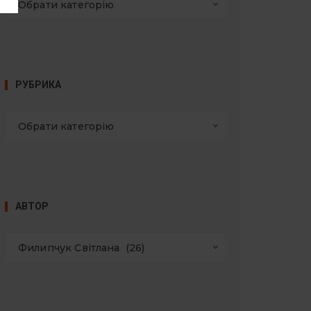
Обрати категорію
РУБРИКА
Обрати категорію
АВТОР
Филипчук Світлана  (26)