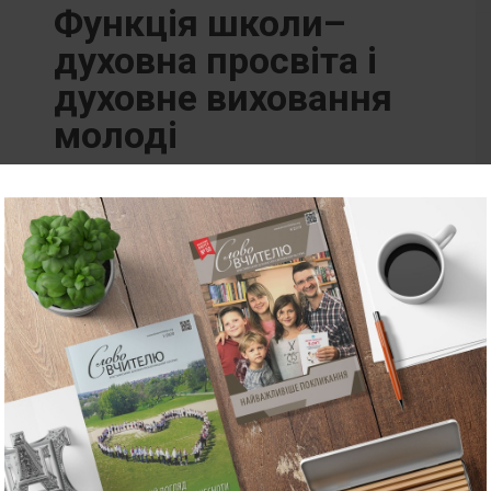
Функція школи–
духовна просвіта і
духовне виховання
молоді
18 РОКІВ ТОМУ
Тетяна Саннікова народилася 1953 року в
Полтаві. Закінчила Одеське державне
художнє училище ім. М. Грекова, Одеський
педагогічний інститут ім. К. Д. Ушинського.
Кандидат педагогічних наук. З 1991 року
викладала християнську етику в
загальноосвітній школі. Зараз працює
старшим викладачем на кафедрі…
2007-1(01)
УРОКИ
ФИЛИПЧУК СВІТЛАНА