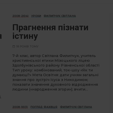
2008-2(04)
УРОКИ
ФИЛИПЧУК СВІТЛАНА
Прагнення пізнати
я
істину
18 РОКІВ ТОМУ
7-й клас, автор Світлана Филипчук, учитель
християнської етики Мізоцького ліцею
Здолбунівського району Рівненської області
Тип уроку: комбінований, ток-шоу «Як ти
думаєш?» Мета Освітня: дати учням загальні
знання про зустріч Ісуса з Никодимом;
показати значення духовного відродження
людини («народження згори»); вчити…
,
2008-1(03)
ПОГЛЯД ФАХІВЦЯ
ФИЛИПЧУК СВІТЛАНА