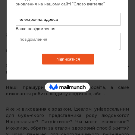
Автор Світлана Новикова, заступник директора БФ
«Надія» Дитячого методичного центру
християнської просвіти Донецької обл.
Якщо твої плани розраховані на роки — сій хліб.
Якщо на десятиліття — саджай дерева.
Якщо на століття — виховуй дітей. Так говорить
народна мудрість!
Наші пращури знали, що не освіта, а саме
виховання робить людину людиною, або…
Яке ж виховання є зразком, ідеалом, універсальним
для будь-якого представника роду людського?
Національне? Патріотичне? Чи може, екологічне?
Можливо, обрати за еталон здоровий спосіб життя?
У чому панацея для сьогоднішнього руйнівного