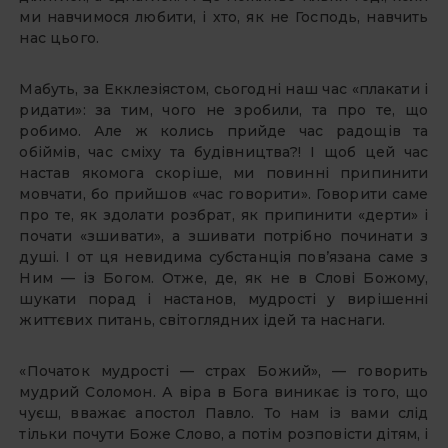
ми навчимося любити, і хто, як не Господь, навчить
нас цього.
Мабуть, за Екклезіястом, сьогодні наш час «плакати і
ридати»: за тим, чого не зробили, та про те, що
робимо. Але ж колись прийде час радощів та
обіймів, час сміху та будівництва?! І щоб цей час
настав якомога скоріше, ми повинні припинити
мовчати, бо прийшов «час говорити». Говорити саме
про те, як здолати розбрат, як припинити «дерти» і
почати «зшивати», а зшивати потрібно починати з
душі. І от ця невидима субстанція пов’язана саме з
Ним — із Богом. Отже, де, як не в Слові Божому,
шукати порад і настанов, мудрості у вирішенні
життєвих питань, світоглядних ідей та наснаги.
«Початок мудрості — страх Божий», — говорить
мудрий Соломон. А віра в Бога виникає із того, що
чуєш, вважає апостол Павло. То нам із вами слід
тільки почути Боже Слово, а потім розповісти дітям, і