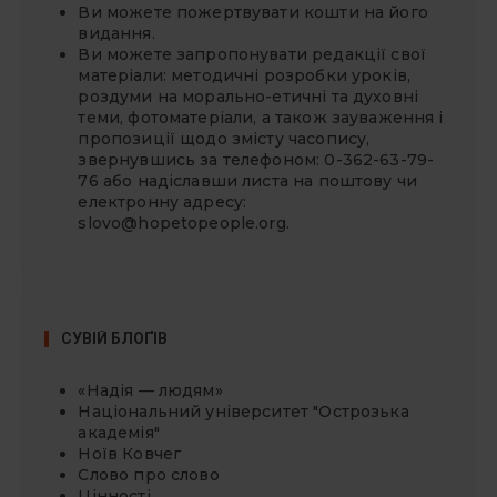
Ви можете
пожертвувати
кошти на його
видання.
Ви можете запропонувати редакції свої
матеріали: методичні розробки уроків,
роздуми на морально-етичні та духовні
теми, фотоматеріали, а також зауваження і
пропозиції щодо змісту часопису,
звернувшись за телефоном: 0-362-63-79-
76 або надіславши листа на поштову чи
електронну адресу:
slovo@hopetopeople.org
.
СУВІЙ БЛОҐІВ
«Надія — людям»
Національний університет "Острозька
академія"
Ноїв Ковчег
Слово про слово
Цінності