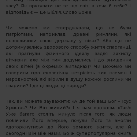
часу? Як врятувати не те що світ, а хоча б себе? І
відповідь є — це Біблія, Слово Боже.
Чи можемо ми стверджувати, що не були
патріотами, наприклад, древні римляни, які
возвеличили свою державу у віках? Або що не
дотримувались здорового способу життя спартанці,
які прагнули фізичного ідеалу задля захисту
вітчизни, але між тим додумались і до знищення
своїх дітей (в окремих випадках)? Чи можемо ми
говорити про екологічну незрілість тих племен і
народностей, які вірили в душу кожної рослини чи
тварини? І де ці люди, ці народи?
Так, ви можете зауважити: «А де той ваш Бог – Ісус
Христос? Чи Він живий?» І я вам відповім: «Так!»
Уже багато століть минуло після того, як люди
побачили Його вперше, почули Його та змогли
«доторкнутись» до Його земного життя, але й
сьогодні Він між нами. Бо ж суперпопулярна книга