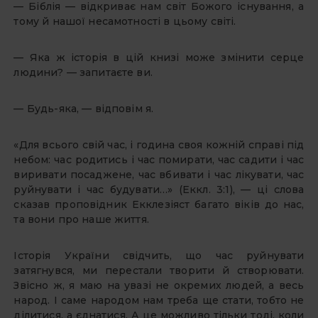
— Біблія — відкриває нам світ Божого існування, а
тому й нашої несамотності в цьому світі.
— Яка ж історія в цій книзі може змінити серце
людини? — запитаєте ви.
— Будь-яка, — відповім я.
«Для всього свій час, і година своя кожній справі під
небом: час родитись і час помирати, час садити і час
виривати посаджене, час вбивати і час лікувати, час
руйнувати і час будувати…» (Еккл. 3:1), — ці слова
сказав проповідник Екклезіяст багато віків до нас,
та вони про наше життя.
Історія України свідчить, що час руйнувати
затягнувся, ми перестали творити й створювати.
Звісно ж, я маю на увазі не окремих людей, а весь
народ. І саме народом нам треба ще стати, тобто не
ділитися, а єднатися. А це можливо тільки тоді, коли