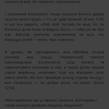
станеться все, як говорить проповідник.
І промовив Екклезіяст, якщо людина бачить добре
«в усім своїм труді» — то це «дар Божий» (Еккл. 3:13).
А ще він радить: «Хліб свій пускай по воді, бо по
багатьох днях знов знайдеш його», — хіба це не про
нас: батьків, учителів, вихователів та всіх, хто
вирощує дітей — отже, про кожного.
Я думаю, ви здогадались, яка біблійна історія
змінила моє серце. Невеличкий трактат
проповідника Екклезіяста слід читати та
перечитувати кожному із нас, а також дітям нашим
знати змалечку, можливо, тоді ми відчуємо сенс
свого життя, «бо Бог приведе кожну справу на суд, і
все потаємне, — чи добре воно, чи лихе!» (Еккл.
12:14).
Мені здається, що ці великі, пророчі, життєдайні
слова можуть зробити людину людиною!