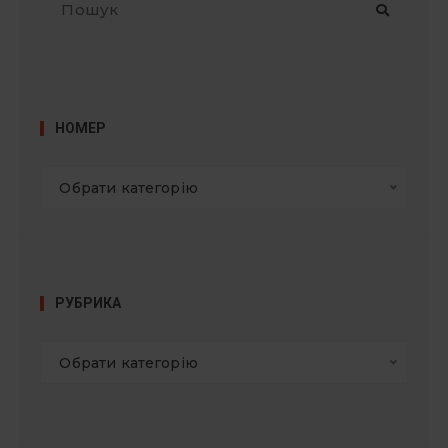
о
ш
у
к
:
НОМЕР
Обрати категорію
РУБРИКА
Обрати категорію