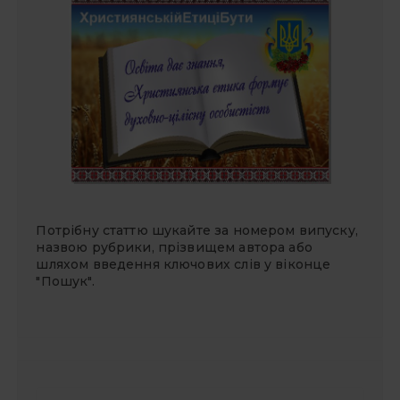
Потрібну статтю шукайте за номером випуску,
назвою рубрики, прізвищем автора або
шляхом введення ключових слів у віконце
"Пошук".
П