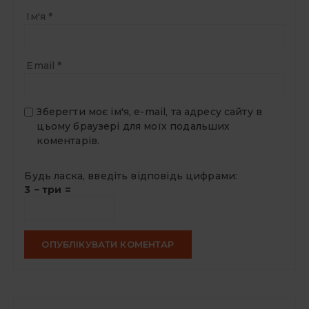
Ім'я
*
Email
*
Зберегти моє ім'я, e-mail, та адресу сайту в
цьому браузері для моїх подальших
коментарів.
Будь ласка, введіть відповідь цифрами:
3 − три =