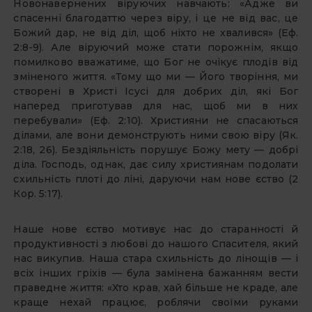
Новонавернених віруючих навчають: «Адже ви
спасенні благодаттю через віру, і це не від вас, це
Божий дар, не від діл, щоб ніхто не хвалився» (Еф.
2:8-9). Але віруючий може стати порожнім, якщо
помилково вважатиме, що Бог не очікує плодів від
зміненого життя. «Тому що ми — Його творіння, ми
створені в Христі Ісусі для добрих діл, які Бог
наперед приготував для нас, щоб ми в них
перебували» (Еф. 2:10). Християни не спасаються
ділами, але вони демонструють ними свою віру (Як.
2:18, 26). Бездіяльність порушує Божу мету — добрі
діла. Господь, однак, дає силу християнам подолати
схильність плоті до ліні, даруючи нам нове єство (2
Кор. 5:17).
Наше нове єство мотивує нас до старанності й
продуктивності з любові до нашого Спасителя, який
нас викупив. Наша стара схильність до лінощів — і
всіх інших гріхів — була замінена бажанням вести
праведне життя: «Хто крав, хай більше не краде, але
краще нехай працює, роблячи своїми руками