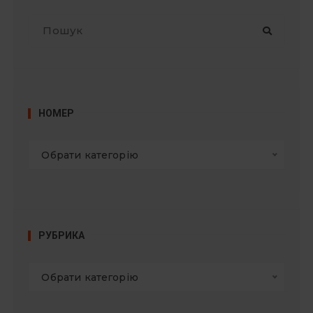
П
о
ш
у
к
:
НОМЕР
Обрати категорію
РУБРИКА
Обрати категорію