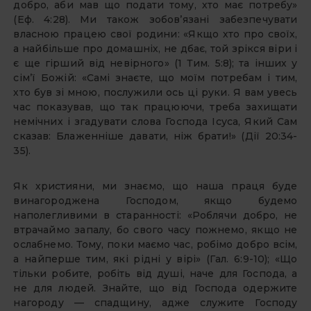
добро, аби мав що подати тому, хто має потребу»
(Еф. 4:28). Ми також зобов’язані забезпечувати
власною працею свої родини: «Якщо хто про своїх,
а найбільше про домашніх, не дбає, той зрікся віри і
є ще гірший від невірного» (1 Тим. 5:8); та інших у
сім’ї Божій: «Самі знаєте, що моїм потребам і тим,
хто був зі мною, послужили ось ці руки. Я вам увесь
час показував, що так працюючи, треба захищати
немічних і згадувати слова Господа Ісуса, Який Сам
сказав: Блаженніше давати, ніж брати!» (Дії 20:34-
35).
Як християни, ми знаємо, що наша праця буде
винагороджена Господом, якщо будемо
наполегливими в старанності: «Роблячи добро, не
втрачаймо запалу, бо свого часу пожнемо, якщо не
ослабнемо. Тому, поки маємо час, робімо добро всім,
а найперше тим, які рідні у вірі» (Гал. 6:9-10); «Що
тільки робите, робіть від душі, наче для Господа, а
не для людей. Знайте, що від Господа одержите
нагороду — спадщину, адже служите Господу