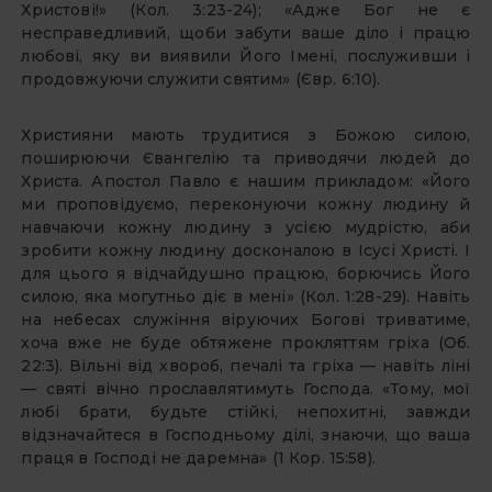
Христові!» (Кол. 3:23-24); «Адже Бог не є
несправедливий, щоби забути ваше діло і працю
любові, яку ви виявили Його Імені, послуживши і
продовжуючи служити святим» (Євр. 6:10).
Християни мають трудитися з Божою силою,
поширюючи Євангелію та приводячи людей до
Христа. Апостол Павло є нашим прикладом: «Його
ми проповідуємо, переконуючи кожну людину й
навчаючи кожну людину з усією мудрістю, аби
зробити кожну людину досконалою в Ісусі Христі. І
для цього я відчайдушно працюю, борючись Його
силою, яка могутньо діє в мені» (Кол. 1:28-29). Навіть
на небесах служіння віруючих Богові триватиме,
хоча вже не буде обтяжене прокляттям гріха (Об.
22:3). Вільні від хвороб, печалі та гріха — навіть ліні
— святі вічно прославлятимуть Господа. «Тому, мої
любі брати, будьте стійкі, непохитні, завжди
відзначайтеся в Господньому ділі, знаючи, що ваша
праця в Господі не даремна» (1 Кор. 15:58).