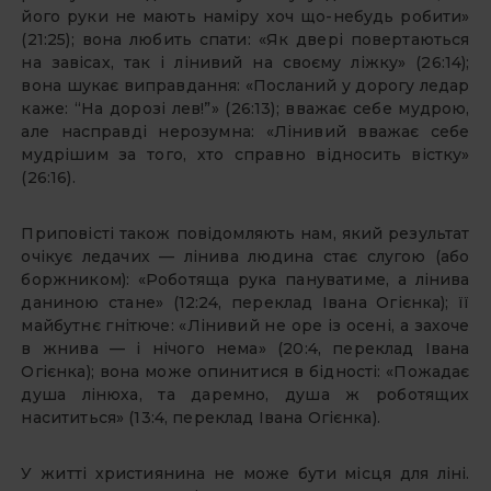
його руки не мають наміру хоч що-небудь робити»
(21:25); вона любить спати: «Як двері повертаються
на завісах, так і лінивий на своєму ліжку» (26:14);
вона шукає виправдання: «Посланий у дорогу ледар
каже: “На дорозі лев!”» (26:13); вважає себе мудрою,
але насправді нерозумна: «Лінивий вважає себе
мудрішим за того, хто справно відносить вістку»
(26:16).
Приповісті також повідомляють нам, який результат
очікує ледачих — лінива людина стає слугою (або
боржником): «Роботяща рука пануватиме, а лінива
даниною стане» (12:24, переклад Івана Огієнка); її
майбутнє гнітюче: «Лінивий не оре із осені, а захоче
в жнива — і нічого нема» (20:4, переклад Івана
Огієнка); вона може опинитися в бідності: «Пожадає
душа лінюха, та даремно, душа ж роботящих
насититься» (13:4, переклад Івана Огієнка).
У житті християнина не може бути місця для ліні.