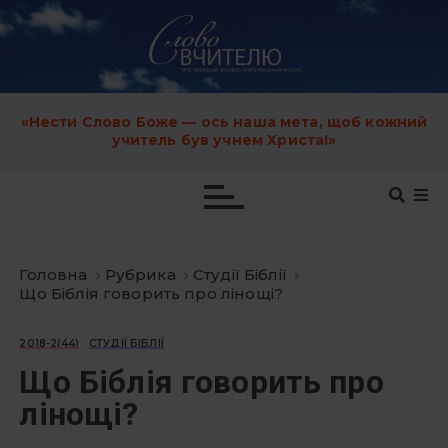
S
k
i
p
t
o
c
«Нести Слово Боже — ось наша мета, щоб кожний
o
учитель був учнем Христа!»
n
t
e
n
t
Головна
Рубрика
Студії Біблії
Що Біблія говорить про лінощі?
2018-2(44)
СТУДІЇ БІБЛІЇ
Що Біблія говорить про
лінощі?