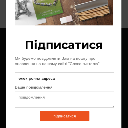
Слово про слово
Цінності
Головна
Про нас
Архів журналу
Контакт
Пожертви
Передплата