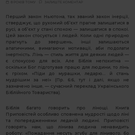
8 РОКІВ ТОМУ
ЗАЛИШТЕ КОМЕНТАР
Перший закон Ньютона, так званий закон інерції,
стверджує, що рухомий об’єкт прагне залишатися в
русі, а об’єкт у стані спокою — залишатися в спокої.
Цей закон стосується і людей. Коли одні природно
прагнуть до звершень, інші залишаються
апатичними, вимагаючи мотивації, аби подолати
інертність. Лінь — стиль життя для деяких людей —
є спокусою для всіх. Але Біблія непохитна —
оскільки Бог підготував працю для людини, то лінь
є гріхом. «Піди до мурашки, ледарю… й стань
мудрішим за неї» (Пр. 6:6, тут і далі, якщо не
зазначено інше, — сучасний переклад Українського
Біблійного Товариства).
Біблія багато говорить про лінощі. Книга
Приповістей особливо сповнена мудрості щодо ліні
та попередженнями ледачій людині. Приповісті
говорять нам, що лінива людина ненавидить
роботу: «Пожадання несуть згубу для лінивого, бо