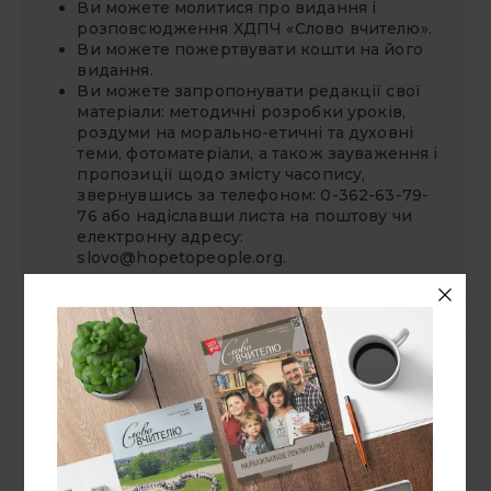
Ви можете молитися про видання і
розповсюдження ХДПЧ «Слово вчителю».
Ви можете
пожертвувати
кошти на його
видання.
Ви можете запропонувати редакції свої
матеріали: методичні розробки уроків,
роздуми на морально-етичні та духовні
теми, фотоматеріали, а також зауваження і
пропозиції щодо змісту часопису,
звернувшись за телефоном: 0-362-63-79-
76 або надіславши листа на поштову чи
електронну адресу:
slovo@hopetopeople.org
.
СУВІЙ БЛОҐІВ
«Надія — людям»
Національний університет "Острозька
академія"
Ноїв Ковчег